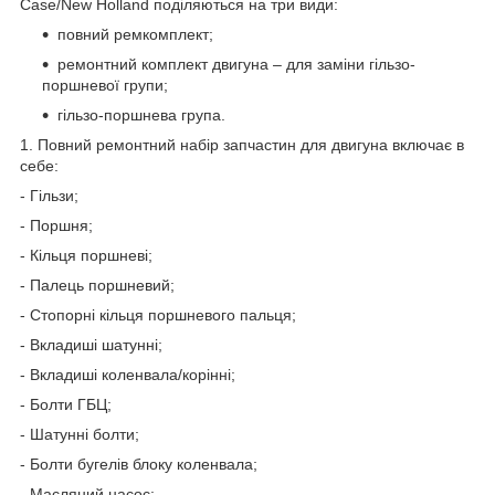
Case/New Holland поділяються на три види:
повний ремкомплект;
ремонтний комплект двигуна – для заміни гільзо-
поршневої групи;
гільзо-поршнева група.
1. Повний ремонтний набір запчастин для двигуна включає в
себе:
- Гільзи;
- Поршня;
- Кільця поршневі;
- Палець поршневий;
- Стопорні кільця поршневого пальця;
- Вкладиші шатунні;
- Вкладиші коленвала/корінні;
- Болти ГБЦ;
- Шатунні болти;
- Болти бугелів блоку коленвала;
- Масляний насос;