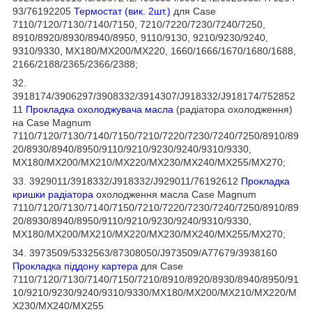
93/76192205
Термостат (вик. 2шт.)
для Case
7110/7120/7130/7140/7150, 7210/7220/7230/7240/7250,
8910/8920/8930/8940/8950, 9110/9130, 9210/9230/9240,
9310/9330, MX180/MX200/MX220, 1660/1666/1670/1680/1688,
2166/2188/2365/2366/2388;
32.
3918174/3906297/3908332/3914307/J918332/J918174/752852
11
Прокладка охолоджувача масла
(радіатора охолодження)
на Case Magnum
7110/7120/7130/7140/7150/7210/7220/7230/7240/7250/8910/89
20/8930/8940/8950/9110/9210/9230/9240/9310/9330,
MX180/MX200/MX210/MX220/MX230/MX240/MX255/MX270;
33. 3929011/3918332/J918332/J929011/76192612
Прокладка
кришки радіатора
охолодження масла Case Magnum
7110/7120/7130/7140/7150/7210/7220/7230/7240/7250/8910/89
20/8930/8940/8950/9110/9210/9230/9240/9310/9330,
MX180/MX200/MX210/MX220/MX230/MX240/MX255/MX270;
34. 3973509/5332563/87308050/J973509/A77679/3938160
Прокладка піддону картера
для Case
7110/7120/7130/7140/7150/7210/8910/8920/8930/8940/8950/91
10/9210/9230/9240/9310/9330/MX180/MX200/MX210/MX220/M
X230/MX240/MX255