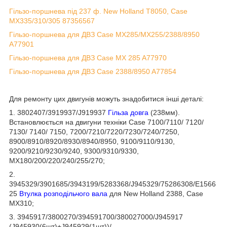
Гільзо-поршнева під 237 ф. New Holland T8050, Case
MX335/310/305 87356567
Гільзо-поршнева для ДВЗ Case MX285/MX255/2388/8950
A77901
Гільзо-поршнева для ДВЗ Case MX 285 A77970
Гільзо-поршнева для ДВЗ Case 2388/8950 A77854
Для ремонту цих двигунів можуть знадобитися інші деталі:
1. 3802407/3919937/J919937
Гільза довга
(238мм).
Встановлюється на двигуни техніки Case 7100/7110/ 7120/
7130/ 7140/ 7150, 7200/7210/7220/7230/7240/7250,
8900/8910/8920/8930/8940/8950, 9100/9110/9130,
9200/9210/9230/9240, 9300/9310/9330,
MX180/200/220/240/255/270;
2.
3945329/3901685/3943199/5283368/J945329/75286308/E1566
25
Втулка розподільчого вала
для New Holland 2388, Case
MX310;
3. 3945917/3800270/394591700/380027000/J945917
(J945930(6шт)+J945929(1шт))/