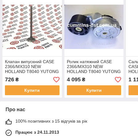
Клапан випускний CASE
Ролик натяжний CASE
Саль
2366/MX310 NEW
2366/MX310 NEW
CAS
HOLLAND T8040 YUTONG
HOLLAND T8040 YUTONG
HOL
ZK619HA 3969637
ZK619HA
ZK6
726
4 095
1 1
₴
₴
Купити
Купити
Про нас
100% позитивних з 15 відгуків за рік
Працює з 24.11.2013