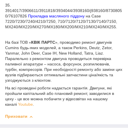
35.
3914017/3906611/3911818/3934044/3938160/j938160/8730805
0/76107826
Прокладка масляного піддону
на Case
7220/7230/7240/4210/7250, 710/7120/7120/7130/7140/7150,
MX240/MX220/MX270/MX180/MX200/MX210/MX240/MX255.
На базі ТОВ «
КВІК ПАРТС
», проводимо ремонт двигунів
Cumins будь-яких моделей, а також Perkins, Deutz, Zetor,
Yanmar, John Deer, Case IH, New Holland, Tatra, Liaz.
Паралельно з ремонтом двигуна проводиться перевірка
паливної апаратури – насоса, форсунок, розпилювачів,
турбін, компресорів. При необхідності ремонту або заміни цих
вузлів підбираються оптимальні запчастини ціна/якість та
узгоджуються з клієнтом.
На всі проведені роботи надається гарантія. Двигуни, які
пройшли капітальний або плановий ремонт, заводилися в
цеху - це все можна побачити у відеозвітах на нашому
каналі
Youtube
.
Приховати