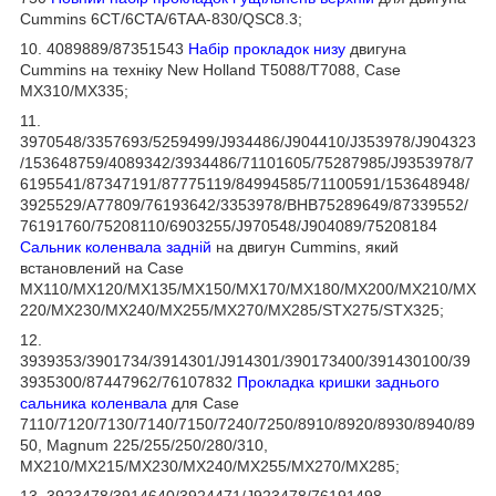
Cummins 6CT/6CTA/6TAA-830/QSC8.3;
10. 4089889/87351543
Набір прокладок низу
двигуна
Cummins на техніку New Holland T5088/T7088, Case
MX310/MX335;
11.
3970548/3357693/5259499/J934486/J904410/J353978/J904323
/153648759/4089342/3934486/71101605/75287985/J9353978/7
6195541/87347191/87775119/84994585/71100591/153648948/
3925529/A77809/76193642/3353978/BHB75289649/87339552/
76191760/75208110/6903255/J970548/J904089/75208184
Сальник коленвала задній
на двигун Cummins, який
встановлений на Case
MX110/MX120/MX135/MX150/MX170/MX180/MX200/MX210/MX
220/MX230/MX240/MX255/MX270/MX285/STX275/STX325;
12.
3939353/3901734/3914301/J914301/390173400/391430100/39
3935300/87447962/76107832
Прокладка кришки заднього
сальника коленвала
для Case
7110/7120/7130/7140/7150/7240/7250/8910/8920/8930/8940/89
50, Magnum 225/255/250/280/310,
MX210/MX215/MX230/MX240/MX255/MX270/MX285;