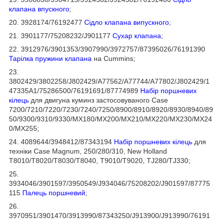
клапана впускного
;
20. 3928174/76192477
Сідло клапана випускного
;
21. 3901177/75208232/J901177
Сухар клапана
;
22. 3912976/3901353/3907990/3972757/87395026/76191390
Тарілка пружини клапана
на Cummins;
23.
3802429/3802258/J802429/A77562/A77744/A77802/J802429/1
47335A1/75286500/76191691/87774989
Набір поршневих
кілець
для двигуна куминз застосовуваного Case
7200/7210/7220/7230/7240/7250/8900/8910/8920/8930/8940/89
50/9300/9310/9330/MX180/MX200/MX210/MX220/MX230/MX24
0/MX255;
24. 4089644/3948412/87343194
Набір поршневих кілець
для
техніки Case Magnum, 250/280/310, New Holland
T8010/T8020/T8030/T8040, T9010/T9020, TJ280/TJ330;
25.
3934046/3901597/3950549/J934046/75208202/J901597/87775
115
Палець поршневий
;
26.
3970951/3901470/3913990/87343250/J913900/J913990/76191