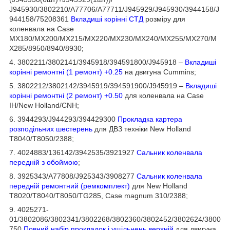
J945930/3802210/A77706/A77711/J945929/J945930/3944158/J
944158/75208361
Вкладиші корінні СТД
розміру для
коленвала на Case
MX180/MX200/MX215/MX220/MX230/MX240/MX255/MX270/M
X285/8950/8940/8930;
4. 3802211/3802141/3945918/394591800/J945918 –
Вкладиші
корінні ремонтні (1 ремонт) +0.25
на двигуна Cummins;
5. 3802212/3802142/3945919/394591900/J945919 –
Вкладиші
корінні ремонтні (2 ремонт) +0.50
для коленвала на Case
IH/New Holland/CNH;
6. 3944293/J944293/394429300
Прокладка картера
розподільних шестерень
для ДВЗ техніки New Holland
T8040/T8050/2388;
7. 4024883/136142/3942535/3921927
Сальник коленвала
передній з обоймою
;
8. 3925343/A77808/J925343/3908277
Сальник коленвала
передній ремонтний (ремкомплект)
для New Holland
T8020/T8040/T8050/TG285, Case magnum 310/2388;
9. 4025271-
01/3802086/3802341/3802268/3802360/3802452/3802624/3800
750
Повний набір прокладок і ущільнень верхній
для двигуна