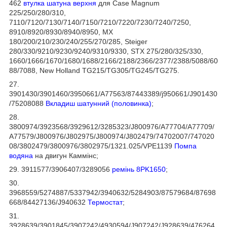
462
втулка шатуна верхня
для Case Magnum
225/250/280/310,
7110/7120/7130/7140/7150/7210/7220/7230/7240/7250,
8910/8920/8930/8940/8950, MX
180/200/210/230/240/255/270/285, Steiger
280/330/9210/9230/9240/9310/9330, STX 275/280/325/330,
1660/1666/1670/1680/1688/2166/2188/2366/2377/2388/5088/60
88/7088, New Holland TG215/TG305/TG245/TG275.
27.
3901430/3901460/3950661/A77563/87443389/j950661/J901430
/75208088
Вкладиш шатунний (половинка)
;
28.
3800974/3923568/3929612/3285323/J800976/A77704/A77709/
A77579/J800976/J802975/J800974/J802479/74702007/747020
08/3802479/3800976/3802975/1321.025/VPE1139
Помпа
водяна
на двигун Каммінс;
29. 3911577/3906407/3289056
ремінь 8PK1650
;
30.
3968559/5274887/5337942/3940632/5284903/87579684/87698
668/84427136/J940632
Термостат
;
31.
3928639/3901845/3907242/4930594/J907242/J928639/476264