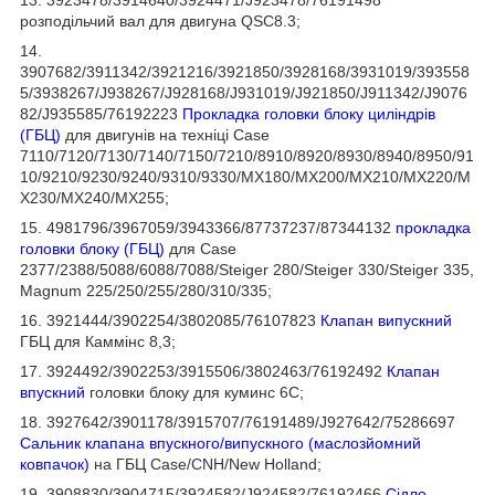
13. 3923478/3914640/3924471/J923478/76191498
розподільчий вал для двигуна QSC8.3;
14.
3907682/3911342/3921216/3921850/3928168/3931019/393558
5/3938267/J938267/J928168/J931019/J921850/J911342/J9076
82/J935585/76192223
Прокладка головки блоку циліндрів
(ГБЦ)
для двигунів на техніці Case
7110/7120/7130/7140/7150/7210/8910/8920/8930/8940/8950/91
10/9210/9230/9240/9310/9330/MX180/MX200/MX210/MX220/M
X230/MX240/MX255;
15. 4981796/3967059/3943366/87737237/87344132
прокладка
головки блоку (ГБЦ)
для Case
2377/2388/5088/6088/7088/Steiger 280/Steiger 330/Steiger 335,
Magnum 225/250/255/280/310/335;
16. 3921444/3902254/3802085/76107823
Клапан випускний
ГБЦ для Каммінс 8,3;
17. 3924492/3902253/3915506/3802463/76192492
Клапан
впускний
головки блоку для куминс 6C;
18. 3927642/3901178/3915707/76191489/J927642/75286697
Сальник клапана впускного/випускного (маслозйомний
ковпачок)
на ГБЦ Case/CNH/New Holland;
19. 3908830/3904715/3924582/J924582/76192466
Сідло