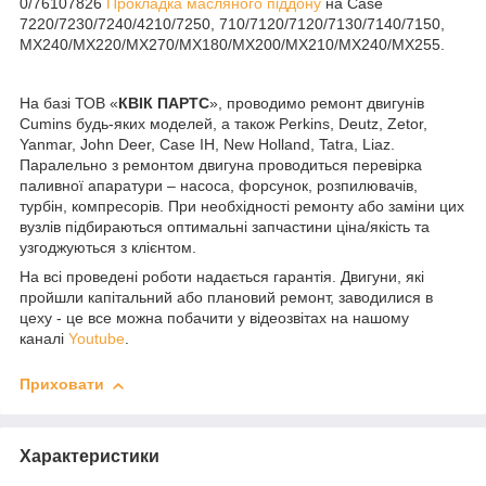
0/76107826
Прокладка масляного піддону
на Case
7220/7230/7240/4210/7250, 710/7120/7120/7130/7140/7150,
MX240/MX220/MX270/MX180/MX200/MX210/MX240/MX255.
На базі ТОВ «
КВІК ПАРТС
», проводимо ремонт двигунів
Cumins будь-яких моделей, а також Perkins, Deutz, Zetor,
Yanmar, John Deer, Case IH, New Holland, Tatra, Liaz.
Паралельно з ремонтом двигуна проводиться перевірка
паливної апаратури – насоса, форсунок, розпилювачів,
турбін, компресорів. При необхідності ремонту або заміни цих
вузлів підбираються оптимальні запчастини ціна/якість та
узгоджуються з клієнтом.
На всі проведені роботи надається гарантія. Двигуни, які
пройшли капітальний або плановий ремонт, заводилися в
цеху - це все можна побачити у відеозвітах на нашому
каналі
Youtube
.
Приховати
Характеристики