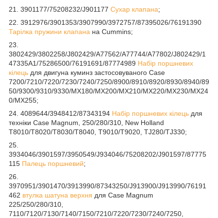
21. 3901177/75208232/J901177
Сухар клапана
;
22. 3912976/3901353/3907990/3972757/87395026/76191390
Тарілка пружини клапана
на Cummins;
23.
3802429/3802258/J802429/A77562/A77744/A77802/J802429/1
47335A1/75286500/76191691/87774989
Набір поршневих
кілець
для двигуна куминз застосовуваного Case
7200/7210/7220/7230/7240/7250/8900/8910/8920/8930/8940/89
50/9300/9310/9330/MX180/MX200/MX210/MX220/MX230/MX24
0/MX255;
24. 4089644/3948412/87343194
Набір поршневих кілець
для
техніки Case Magnum, 250/280/310, New Holland
T8010/T8020/T8030/T8040, T9010/T9020, TJ280/TJ330;
25.
3934046/3901597/3950549/J934046/75208202/J901597/87775
115
Палець поршневий
;
26.
3970951/3901470/3913990/87343250/J913900/J913990/76191
462
втулка шатуна верхня
для Case Magnum
225/250/280/310,
7110/7120/7130/7140/7150/7210/7220/7230/7240/7250,