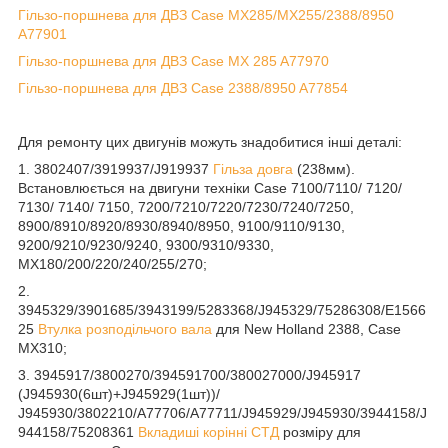
Гільзо-поршнева для ДВЗ Case MX285/MX255/2388/8950
A77901
Гільзо-поршнева для ДВЗ Case MX 285 A77970
Гільзо-поршнева для ДВЗ Case 2388/8950 A77854
Для ремонту цих двигунів можуть знадобитися інші деталі:
1. 3802407/3919937/J919937
Гільза довга
(238мм).
Встановлюється на двигуни техніки Case 7100/7110/ 7120/
7130/ 7140/ 7150, 7200/7210/7220/7230/7240/7250,
8900/8910/8920/8930/8940/8950, 9100/9110/9130,
9200/9210/9230/9240, 9300/9310/9330,
MX180/200/220/240/255/270;
2.
3945329/3901685/3943199/5283368/J945329/75286308/E1566
25
Втулка розподільчого вала
для New Holland 2388, Case
MX310;
3. 3945917/3800270/394591700/380027000/J945917
(J945930(6шт)+J945929(1шт))/
J945930/3802210/A77706/A77711/J945929/J945930/3944158/J
944158/75208361
Вкладиші корінні СТД
розміру для