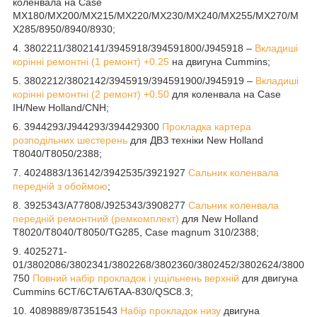
коленвала на Case
MX180/MX200/MX215/MX220/MX230/MX240/MX255/MX270/M
X285/8950/8940/8930;
4. 3802211/3802141/3945918/394591800/J945918 –
Вкладиші
корінні ремонтні (1 ремонт) +0.25
на двигуна Cummins;
5. 3802212/3802142/3945919/394591900/J945919 –
Вкладиші
корінні ремонтні (2 ремонт) +0.50
для коленвала на Case
IH/New Holland/CNH;
6. 3944293/J944293/394429300
Прокладка картера
розподільних шестерень
для ДВЗ техніки New Holland
T8040/T8050/2388;
7. 4024883/136142/3942535/3921927
Сальник коленвала
передній з обоймою
;
8. 3925343/A77808/J925343/3908277
Сальник коленвала
передній ремонтний (ремкомплект)
для New Holland
T8020/T8040/T8050/TG285, Case magnum 310/2388;
9. 4025271-
01/3802086/3802341/3802268/3802360/3802452/3802624/3800
750
Повний набір прокладок і ущільнень верхній
для двигуна
Cummins 6CT/6CTA/6TAA-830/QSC8.3;
10. 4089889/87351543
Набір прокладок низу
двигуна