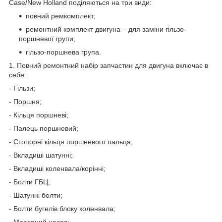
Case/New Holland поділяються на три види:
повний ремкомплект;
ремонтний комплект двигуна – для заміни гільзо-
поршневої групи;
гільзо-поршнева група.
1. Повний ремонтний набір запчастин для двигуна включає в
себе:
- Гільзи;
- Поршня;
- Кільця поршневі;
- Палець поршневий;
- Стопорні кільця поршневого пальця;
- Вкладиші шатунні;
- Вкладиші коленвала/корінні;
- Болти ГБЦ;
- Шатунні болти;
- Болти бугелів блоку коленвала;