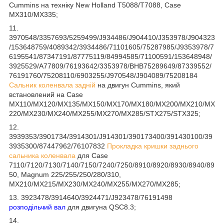
Cummins на техніку New Holland T5088/T7088, Case
MX310/MX335;
11.
3970548/3357693/5259499/J934486/J904410/J353978/J904323
/153648759/4089342/3934486/71101605/75287985/J9353978/7
6195541/87347191/87775119/84994585/71100591/153648948/
3925529/A77809/76193642/3353978/BHB75289649/87339552/
76191760/75208110/6903255/J970548/J904089/75208184
Сальник коленвала задній
на двигун Cummins, який
встановлений на Case
MX110/MX120/MX135/MX150/MX170/MX180/MX200/MX210/MX
220/MX230/MX240/MX255/MX270/MX285/STX275/STX325;
12.
3939353/3901734/3914301/J914301/390173400/391430100/39
3935300/87447962/76107832
Прокладка кришки заднього
сальника коленвала
для Case
7110/7120/7130/7140/7150/7240/7250/8910/8920/8930/8940/89
50, Magnum 225/255/250/280/310,
MX210/MX215/MX230/MX240/MX255/MX270/MX285;
13. 3923478/3914640/3924471/J923478/76191498
розподільчий вал
для двигуна QSC8.3;
14.