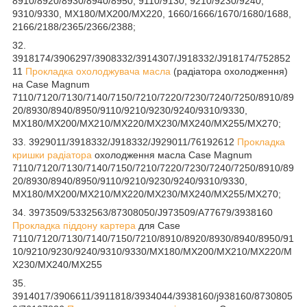
8910/8920/8930/8940/8950, 9110/9130, 9210/9230/9240,
9310/9330, MX180/MX200/MX220, 1660/1666/1670/1680/1688,
2166/2188/2365/2366/2388;
32.
3918174/3906297/3908332/3914307/J918332/J918174/752852
11
Прокладка охолоджувача масла
(радіатора охолодження)
на Case Magnum
7110/7120/7130/7140/7150/7210/7220/7230/7240/7250/8910/89
20/8930/8940/8950/9110/9210/9230/9240/9310/9330,
MX180/MX200/MX210/MX220/MX230/MX240/MX255/MX270;
33. 3929011/3918332/J918332/J929011/76192612
Прокладка
кришки радіатора
охолодження масла Case Magnum
7110/7120/7130/7140/7150/7210/7220/7230/7240/7250/8910/89
20/8930/8940/8950/9110/9210/9230/9240/9310/9330,
MX180/MX200/MX210/MX220/MX230/MX240/MX255/MX270;
34. 3973509/5332563/87308050/J973509/A77679/3938160
Прокладка піддону картера
для Case
7110/7120/7130/7140/7150/7210/8910/8920/8930/8940/8950/91
10/9210/9230/9240/9310/9330/MX180/MX200/MX210/MX220/M
X230/MX240/MX255
35.
3914017/3906611/3911818/3934044/3938160/j938160/8730805