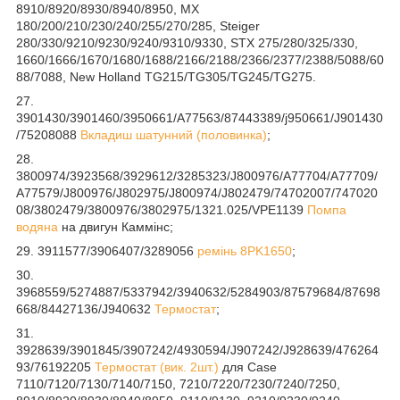
8910/8920/8930/8940/8950, MX
180/200/210/230/240/255/270/285, Steiger
280/330/9210/9230/9240/9310/9330, STX 275/280/325/330,
1660/1666/1670/1680/1688/2166/2188/2366/2377/2388/5088/60
88/7088, New Holland TG215/TG305/TG245/TG275.
27.
3901430/3901460/3950661/A77563/87443389/j950661/J901430
/75208088
Вкладиш шатунний (половинка)
;
28.
3800974/3923568/3929612/3285323/J800976/A77704/A77709/
A77579/J800976/J802975/J800974/J802479/74702007/747020
08/3802479/3800976/3802975/1321.025/VPE1139
Помпа
водяна
на двигун Каммінс;
29. 3911577/3906407/3289056
ремінь 8PK1650
;
30.
3968559/5274887/5337942/3940632/5284903/87579684/87698
668/84427136/J940632
Термостат
;
31.
3928639/3901845/3907242/4930594/J907242/J928639/476264
93/76192205
Термостат (вик. 2шт.)
для Case
7110/7120/7130/7140/7150, 7210/7220/7230/7240/7250,