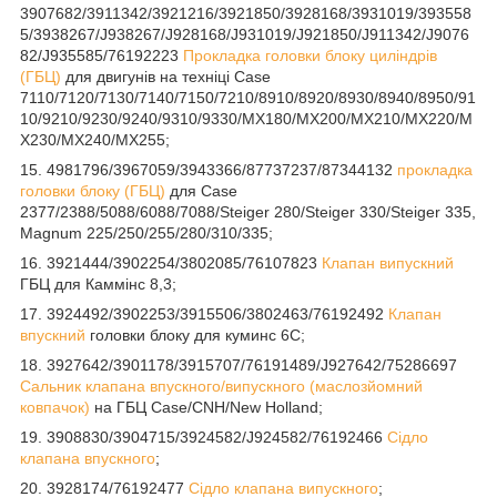
3907682/3911342/3921216/3921850/3928168/3931019/393558
5/3938267/J938267/J928168/J931019/J921850/J911342/J9076
82/J935585/76192223
Прокладка головки блоку циліндрів
(ГБЦ)
для двигунів на техніці Case
7110/7120/7130/7140/7150/7210/8910/8920/8930/8940/8950/91
10/9210/9230/9240/9310/9330/MX180/MX200/MX210/MX220/M
X230/MX240/MX255;
15. 4981796/3967059/3943366/87737237/87344132
прокладка
головки блоку (ГБЦ)
для Case
2377/2388/5088/6088/7088/Steiger 280/Steiger 330/Steiger 335,
Magnum 225/250/255/280/310/335;
16. 3921444/3902254/3802085/76107823
Клапан випускний
ГБЦ для Каммінс 8,3;
17. 3924492/3902253/3915506/3802463/76192492
Клапан
впускний
головки блоку для куминс 6C;
18. 3927642/3901178/3915707/76191489/J927642/75286697
Сальник клапана впускного/випускного (маслозйомний
ковпачок)
на ГБЦ Case/CNH/New Holland;
19. 3908830/3904715/3924582/J924582/76192466
Сідло
клапана впускного
;
20. 3928174/76192477
Сідло клапана випускного
;