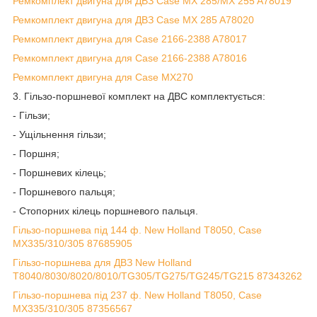
Ремкомплект двигуна для ДВЗ Case MX 285/MX 255 A78019
Ремкомплект двигуна для ДВЗ Case MX 285 A78020
Ремкомплект двигуна для Case 2166-2388 A78017
Ремкомплект двигуна для Case 2166-2388 A78016
Ремкомплект двигуна для Case MX270
3. Гільзо-поршневої комплект на ДВС комплектується:
- Гільзи;
- Ущільнення гільзи;
- Поршня;
- Поршневих кілець;
- Поршневого пальця;
- Стопорних кілець поршневого пальця.
Гільзо-поршнева під 144 ф. New Holland T8050, Case
MX335/310/305 87685905
Гільзо-поршнева для ДВЗ New Holland
T8040/8030/8020/8010/TG305/TG275/TG245/TG215 87343262
Гільзо-поршнева під 237 ф. New Holland T8050, Case
MX335/310/305 87356567