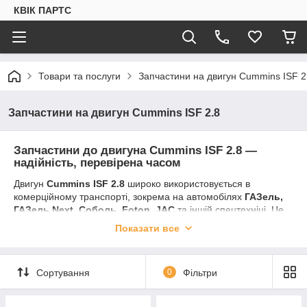
КВІК ПАРТС
Товари та послуги
Запчастини на двигун Cummins ISF 2
Запчастини на двигун Cummins ISF 2.8
Запчастини до двигуна Cummins ISF 2.8 —
надійність, перевірена часом
Двигун
Cummins ISF 2.8
широко використовується в
комерційному транспорті, зокрема на автомобілях
ГАЗель,
ГАЗель Next, Соболь, Foton, JAC
та іншій спецтехніці. Це
сучасний, економічний та витривалий дизельний двигун, який
Показати все
потребує якісних комплектуючих для стабільної та
довговічної роботи.
Ми пропонуємо
оригінальні та якісні аналогові
Сортування
0
Фільтри
запчастини до Cummins ISF 2.8
за доступними цінами. У
нашому каталозі ви знайдете всі необхідні деталі для
планового техобслуговування та капітального ремонту