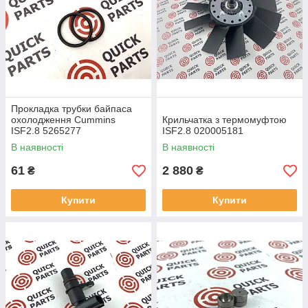
швидка доставка по Україні
професійна консультація
вигідні ціни для СТО та гуртових клієнтів
Купити запчастини на Cummins ISF 2.8
— означає
забезпечити безперебійну роботу вашого автомобіля та
зменшити витрати на ремонт у майбутньому.
Прокладка трубки байпаса
охолодження Cummins
Крильчатка з термомуфтою
ISF2.8 5265277
ISF2.8 020005181
В наявності
В наявності
61
2 880
₴
₴
Купити
Купити