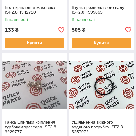
Болт кріплення маховика
Втулка розподільчого валу
ISF2.8 4942710
ISF2.8 4995863
В наявності
В наявності
133
505
₴
₴
Купити
Купити
Гайка шпильки кріплення
Ущільнення вхідного
турбокомпрессора ISF2.8
водяного патрубка ISF2.8
3929777
5257072