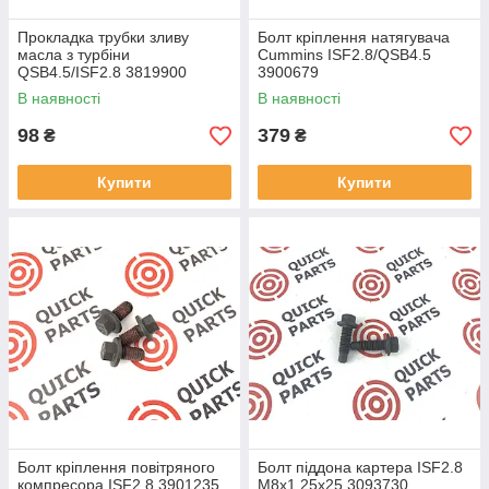
Прокладка трубки зливу
Болт кріплення натягувача
масла з турбіни
Cummins ISF2.8/QSB4.5
QSB4.5/ISF2.8 3819900
3900679
В наявності
В наявності
98
379
₴
₴
Купити
Купити
Болт кріплення повітряного
Болт піддона картера ISF2.8
компресора ISF2.8 3901235
M8x1.25x25 3093730