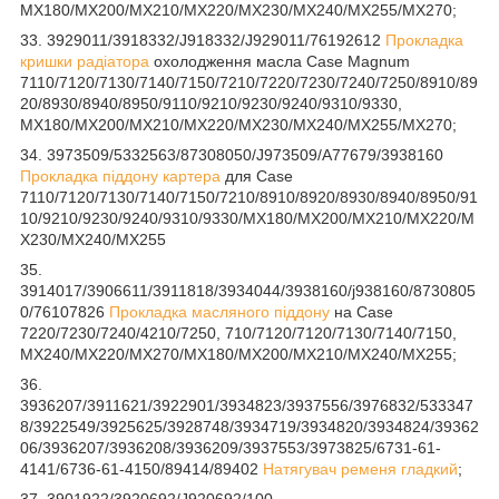
MX180/MX200/MX210/MX220/MX230/MX240/MX255/MX270;
33. 3929011/3918332/J918332/J929011/76192612
Прокладка
кришки радіатора
охолодження масла Case Magnum
7110/7120/7130/7140/7150/7210/7220/7230/7240/7250/8910/89
20/8930/8940/8950/9110/9210/9230/9240/9310/9330,
MX180/MX200/MX210/MX220/MX230/MX240/MX255/MX270;
34. 3973509/5332563/87308050/J973509/A77679/3938160
Прокладка піддону картера
для Case
7110/7120/7130/7140/7150/7210/8910/8920/8930/8940/8950/91
10/9210/9230/9240/9310/9330/MX180/MX200/MX210/MX220/M
X230/MX240/MX255
35.
3914017/3906611/3911818/3934044/3938160/j938160/8730805
0/76107826
Прокладка масляного піддону
на Case
7220/7230/7240/4210/7250, 710/7120/7120/7130/7140/7150,
MX240/MX220/MX270/MX180/MX200/MX210/MX240/MX255;
36.
3936207/3911621/3922901/3934823/3937556/3976832/533347
8/3922549/3925625/3928748/3934719/3934820/3934824/39362
06/3936207/3936208/3936209/3937553/3973825/6731-61-
4141/6736-61-4150/89414/89402
Натягувач ременя гладкий
;