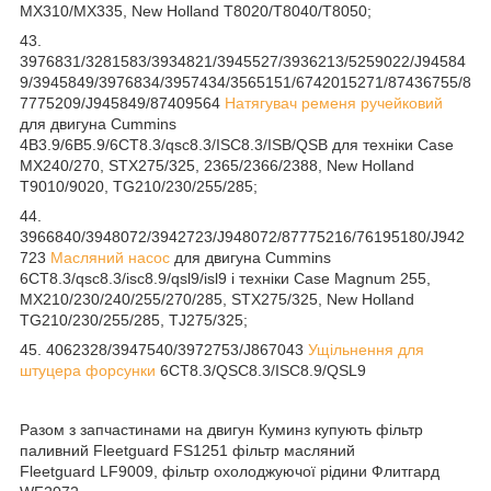
MX310/MX335, New Holland T8020/T8040/T8050;
43.
3976831/3281583/3934821/3945527/3936213/5259022/J94584
9/3945849/3976834/3957434/3565151/6742015271/87436755/8
7775209/J945849/87409564
Натягувач ременя ручейковий
для двигуна Cummins
4B3.9/6B5.9/6CT8.3/qsc8.3/ISC8.3/ISB/QSB для техніки Case
MX240/270, STX275/325, 2365/2366/2388, New Holland
T9010/9020, TG210/230/255/285;
44.
3966840/3948072/3942723/J948072/87775216/76195180/J942
723
Масляний насос
для двигуна Cummins
6CT8.3/qsc8.3/isc8.9/qsl9/isl9 і техніки Case Magnum 255,
MX210/230/240/255/270/285, STX275/325, New Holland
TG210/230/255/285, TJ275/325;
45. 4062328/3947540/3972753/J867043
Ущільнення для
штуцера форсунки
6CT8.3/QSC8.3/ISC8.9/QSL9
Разом з запчастинами на двигун Куминз купують фільтр
паливний Fleetguard FS1251 фільтр масляний
Fleetguard LF9009, фільтр охолоджуючої рідини Флитгард