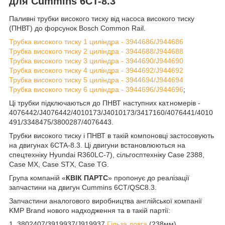
для Cummins 6CT-8.3
Паливні трубки високого тиску від насоса високого тиску
(ПНВТ) до форсунок Bosch Common Rail.
Трубка високого тиску 1 циліндра - 3944686/J944686
Трубка високого тиску 2 циліндра - 3944688/J944688
Трубка високого тиску 3 циліндра - 3944690/J944690
Трубка високого тиску 4 циліндра - 3944692/J944692
Трубка високого тиску 5 циліндра - 3944694/J944694
Трубка високого тиску 6 циліндра - 3944696/J944696
;
Ці трубки підключаються до ПНВТ наступних кат.номерів -
4076442/J4076442/4010173/J4010173/3417160/4076441/4010
491/3348475/3800287/4076443.
Трубки високого тиску і ПНВТ в такій компоновці застосовують
на двигунах 6CTA-8.3. Ці двигуни встановлюються на
спецтехніку Hyundai R360LC-7), сільгосптехніку Case 2388,
Case MX, Case STX, Case TG.
Група компаній «
КВІК ПАРТС
» пропонує до реалізації
запчастини на двигун Cummins 6CT/QSC8.3.
Запчастини аналогового виробництва англійської компанії
KMP Brand нового надходження та в такій партії:
1. 3802407/3919937/J919937
Гільза довга
(238мм).