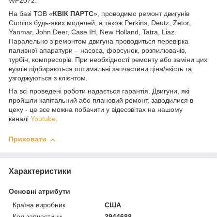
WF2072.
На базі ТОВ «
КВІК ПАРТС
», проводимо ремонт двигунів
Cumins будь-яких моделей, а також Perkins, Deutz, Zetor,
Yanmar, John Deer, Case IH, New Holland, Tatra, Liaz.
Паралельно з ремонтом двигуна проводиться перевірка
паливної апаратури – насоса, форсунок, розпилювачів,
турбін, компресорів. При необхідності ремонту або заміни цих
вузлів підбираються оптимальні запчастини ціна/якість та
узгоджуються з клієнтом.
На всі проведені роботи надається гарантія. Двигуни, які
пройшли капітальний або плановий ремонт, заводилися в
цеху - це все можна побачити у відеозвітах на нашому
каналі
Youtube
.
Приховати
Характеристики
Основні атрибути
Країна виробник
США
Код запчастини
3944688