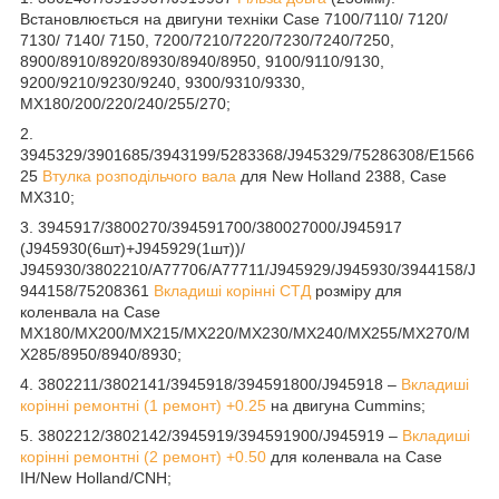
Встановлюється на двигуни техніки Case 7100/7110/ 7120/
7130/ 7140/ 7150, 7200/7210/7220/7230/7240/7250,
8900/8910/8920/8930/8940/8950, 9100/9110/9130,
9200/9210/9230/9240, 9300/9310/9330,
MX180/200/220/240/255/270;
2.
3945329/3901685/3943199/5283368/J945329/75286308/E1566
25
Втулка розподільчого вала
для New Holland 2388, Case
MX310;
3. 3945917/3800270/394591700/380027000/J945917
(J945930(6шт)+J945929(1шт))/
J945930/3802210/A77706/A77711/J945929/J945930/3944158/J
944158/75208361
Вкладиші корінні СТД
розміру для
коленвала на Case
MX180/MX200/MX215/MX220/MX230/MX240/MX255/MX270/M
X285/8950/8940/8930;
4. 3802211/3802141/3945918/394591800/J945918 –
Вкладиші
корінні ремонтні (1 ремонт) +0.25
на двигуна Cummins;
5. 3802212/3802142/3945919/394591900/J945919 –
Вкладиші
корінні ремонтні (2 ремонт) +0.50
для коленвала на Case
IH/New Holland/CNH;