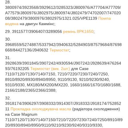
28.
3800974/3923568/3929612/3285323/J800976/A77704/A77709/
A77579/J800976/J802975/J800974/J802479/74702007/747020
08/3802479/3800976/3802975/1321.025/VPE1139
Помпа
водяна
на двигун Каммінс;
29. 3911577/3906407/3289056
ремінь 8PK1650
;
30.
3968559/5274887/5337942/3940632/5284903/87579684/87698
668/84427136/J940632
Термостат
;
31.
3928639/3901845/3907242/4930594/J907242/J928639/476264
93/76192205
Термостат (вик. 2шт.)
для Case
7110/7120/7130/7140/7150, 7210/7220/7230/7240/7250,
8910/8920/8930/8940/8950, 9110/9130, 9210/9230/9240,
9310/9330, MX180/MX200/MX220, 1660/1666/1670/1680/1688,
2166/2188/2365/2366/2388;
32.
3918174/3906297/3908332/3914307/J918332/J918174/752852
11
Прокладка охолоджувача масла
(радіатора охолодження)
на Case Magnum
7110/7120/7130/7140/7150/7210/7220/7230/7240/7250/8910/89
20/8930/8940/8950/9110/9210/9230/9240/9310/9330,