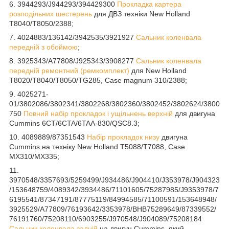
6. 3944293/J944293/394429300
Прокладка картера
розподільних шестерень
для ДВЗ техніки New Holland
T8040/T8050/2388;
7. 4024883/136142/3942535/3921927
Сальник коленвала
передній з обоймою
;
8. 3925343/A77808/J925343/3908277
Сальник коленвала
передній ремонтний (ремкомплект)
для New Holland
T8020/T8040/T8050/TG285, Case magnum 310/2388;
9. 4025271-
01/3802086/3802341/3802268/3802360/3802452/3802624/3800
750
Повний набір прокладок і ущільнень верхній
для двигуна
Cummins 6CT/6CTA/6TAA-830/QSC8.3;
10. 4089889/87351543
Набір прокладок низу
двигуна
Cummins на техніку New Holland T5088/T7088, Case
MX310/MX335;
11.
3970548/3357693/5259499/J934486/J904410/J353978/J904323
/153648759/4089342/3934486/71101605/75287985/J9353978/7
6195541/87347191/87775119/84994585/71100591/153648948/
3925529/A77809/76193642/3353978/BHB75289649/87339552/
76191760/75208110/6903255/J970548/J904089/75208184
Сальник коленвала задній
на двигун Cummins, який