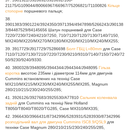
37. 3901922/3920692/J920692/100-
21175/G109044/80066967/66967/75206821/71100826
Кільце
стопорне
поршневого пальця;
38.
3901383/3901224/3924350/3971394/4947898/5266243/J90138
3/84487529/84145656 Шатун поршневий для Case
7220/7230/7240/4210/7250, 710/7120/7120/7130/7140/7150,
MX240/MX220/MX270/MX180/MX200/MX210/MX240/MX255;
39. 3917729/J917729/75286698
Болт ГБЦ L=80mm
для Case
7110/7120/7130/7210/7220/7230/9210/9310/7140/7150/7240/72
50/9230/9240/9330.
40. 3800328/3948095/3944344/J944344/J948095
Гільза
коротка
висотою 235мм і діаметром 114мм для двигунів
Cummins встановлених на техніці Case
MX210/MX215/MX230/MX240/MX255/MX285, Magnum
280/210/215/230/240/255/285;
41. 3926126/3927683/3925530/A77810
Сальник коленвала
задній
для Cummins на техніці New Holland
T8050/T8040/T8020/TG285, Case MX310/MX335;
42. 3966430/3966431/87342996/5283931/5283930/87342996
розподільчий вал для двигуна Cummins ISC8.9/QSL9
для
техніки Case Magnum 280/210/215/230/240/255/285,