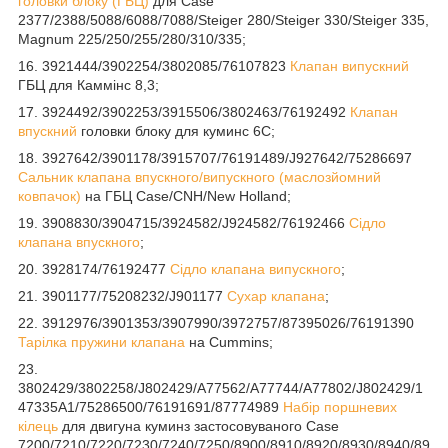
головки блоку (ГБЦ)
для Case
2377/2388/5088/6088/7088/Steiger 280/Steiger 330/Steiger 335,
Magnum 225/250/255/280/310/335;
16. 3921444/3902254/3802085/76107823
Клапан випускний
ГБЦ для Каммінс 8,3;
17. 3924492/3902253/3915506/3802463/76192492
Клапан
впускний
головки блоку для куминс 6C;
18. 3927642/3901178/3915707/76191489/J927642/75286697
Сальник клапана впускного/випускного (маслозйомний
ковпачок)
на ГБЦ Case/CNH/New Holland;
19. 3908830/3904715/3924582/J924582/76192466
Сідло
клапана впускного
;
20. 3928174/76192477
Сідло клапана випускного
;
21. 3901177/75208232/J901177
Сухар клапана
;
22. 3912976/3901353/3907990/3972757/87395026/76191390
Тарілка пружини клапана
на Cummins;
23.
3802429/3802258/J802429/A77562/A77744/A77802/J802429/1
47335A1/75286500/76191691/87774989
Набір поршневих
кілець
для двигуна куминз застосовуваного Case
7200/7210/7220/7230/7240/7250/8900/8910/8920/8930/8940/89