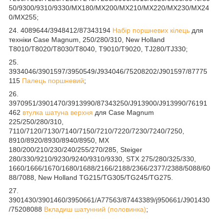
50/9300/9310/9330/MX180/MX200/MX210/MX220/MX230/MX24
0/MX255;
24. 4089644/3948412/87343194
Набір поршневих кілець
для
техніки Case Magnum, 250/280/310, New Holland
T8010/T8020/T8030/T8040, T9010/T9020, TJ280/TJ330;
25.
3934046/3901597/3950549/J934046/75208202/J901597/87775
115
Палець поршневий
;
26.
3970951/3901470/3913990/87343250/J913900/J913990/76191
462
втулка шатуна верхня
для Case Magnum
225/250/280/310,
7110/7120/7130/7140/7150/7210/7220/7230/7240/7250,
8910/8920/8930/8940/8950, MX
180/200/210/230/240/255/270/285, Steiger
280/330/9210/9230/9240/9310/9330, STX 275/280/325/330,
1660/1666/1670/1680/1688/2166/2188/2366/2377/2388/5088/60
88/7088, New Holland TG215/TG305/TG245/TG275.
27.
3901430/3901460/3950661/A77563/87443389/j950661/J901430
/75208088
Вкладиш шатунний (половинка)
;