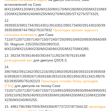
встановлений на Case
MX110/MX120/MX135/MX150/MX170/MX180/MX200/MX210/MX
220/MX230/MX240/MX255/MX270/MX285/STX275/STX325;
12.
3939353/3901734/3914301/J914301/390173400/391430100/39
3935300/87447962/76107832
Прокладка кришки заднього
сальника коленвала
для Case
7110/7120/7130/7140/7150/7240/7250/8910/8920/8930/8940/89
50, Magnum 225/255/250/280/310,
MX210/MX215/MX230/MX240/MX255/MX270/MX285;
13. 3923478/3914640/3924471/J923478/76191498
розподільчий вал
для двигуна QSC8.3;
14.
3907682/3911342/3921216/3921850/3928168/3931019/393558
5/3938267/J938267/J928168/J931019/J921850/J911342/J9076
82/J935585/76192223
Прокладка головки блоку циліндрів
(ГБЦ)
для двигунів на техніці Case
7110/7120/7130/7140/7150/7210/8910/8920/8930/8940/8950/91
10/9210/9230/9240/9310/9330/MX180/MX200/MX210/MX220/M
X230/MX240/MX255;
15. 4981796/3967059/3943366/87737237/87344132
прокладка