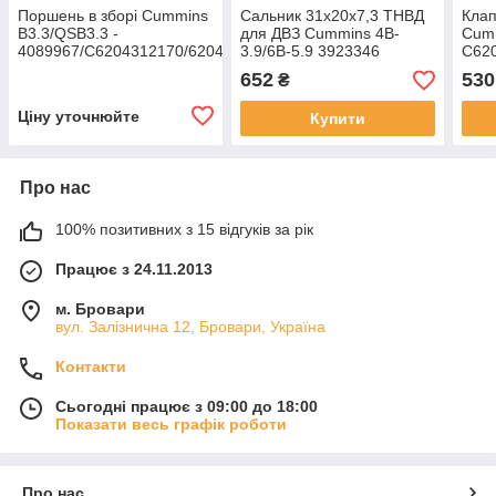
Поршень в зборі Cummins
Сальник 31х20х7,3 ТНВД
Клап
B3.3/QSB3.3 -
для ДВЗ Cummins 4B-
Cumm
4089967/C6204312170/6204-
3.9/6B-5.9 3923346
C620
31-2170
4210
652
530
₴
Ціну уточнюйте
Купити
Про нас
100% позитивних з 15 відгуків за рік
Працює з 24.11.2013
м. Бровари
вул. Залізнична 12, Бровари, Україна
Контакти
Сьогодні працює з 09:00 до 18:00
Показати весь графік роботи
Про нас