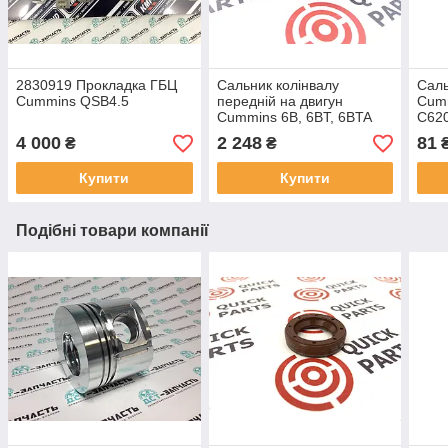
2830919 Прокладка ГБЦ
Сальник колінвалу
Саль
Cummins QSB4.5
передній на двигун
Cum
Cummins 6B, 6BT, 6BTA
C62
4890832
6204
4 000
2 248
81
₴
₴
Купити
Купити
Подібні товари компанії