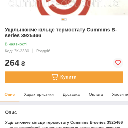
Ущільнююче кільце термостату Cummins B-
series 3925466
В наявності
Код: ЗК-2330
Роздріб
264
₴
Купити
Опис
Характеристики
Доставка
Оплата
Умови п
Опис
Ущільнююче кільце термостату Cummins B-series 3925466
– це високоякісний компонент системи охолодження двигуна,