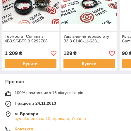
Термостат Cummins
Ущільнення термостату
Кіль
4B3.9/6BT5.9 5292708
B3.3 6140-11-6331
Cum
1 209
129
90
₴
₴
Купити
Купити
Про нас
100% позитивних з 15 відгуків за рік
Працює з 24.11.2013
м. Бровари
вул. Залізнична 12, Бровари, Україна
Контакти