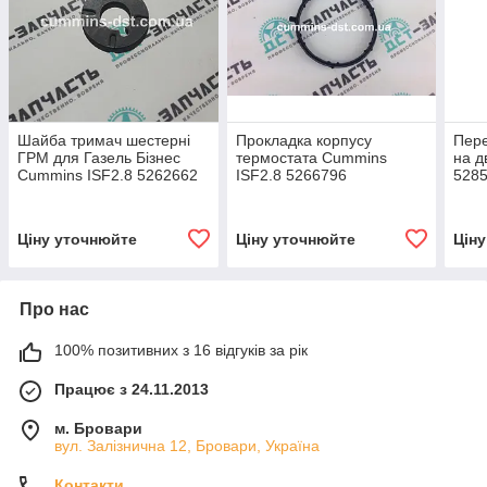
Шайба тримач шестерні
Прокладка корпусу
Пере
ГРМ для Газель Бізнес
термостата Cummins
на д
Cummins ISF2.8 5262662
ISF2.8 5266796
528
Ціну уточнюйте
Ціну уточнюйте
Цін
Про нас
100% позитивних з 16 відгуків за рік
Працює з 24.11.2013
м. Бровари
вул. Залізнична 12, Бровари, Україна
Контакти