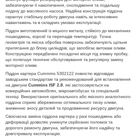
забезпечуючи її накопичення, охолодження та подальшу
подачу до масляного насоса. Надійна конструкція піддона
гарантує стабільну роботу двигуна навіть за інтенсивних
навантажень та в складних умовах експлуатації.
Піддон виготовлений із міцного металу, стійкого до механічних
пошкоджень, корозії та перепадів температур. Точна
геометрія та якісна обробка поверхонь забезпечують щільне
прилягання до блоку циліндрів, що запобігає витокам оливи.
Конструкцією передбачені посадочні місця під зливну пробку,
що полегшує технічне обслуговування та регулярну заміну
моторної оливи.
Піддон картера Cummins 5302122 повністю відповідає
заводським стандартам та рекомендований для встановлення
на двигуни
Cummins ISF 2.8
, які застосовуються на
комерційних автомобілях, мікроавтобусах та спеціальній
техніці. Використання оригінального або якісного аналогічного
піддона сприяє збереженню оптимального тиску оливи,
зниженню зносу деталей та продовженню ресурсу двигуна.
Своєчасна заміна піддона картера у разі пошкоджень або
деформації дозволяє уникнути серйозних поломок та
дорогого ремонту двигуна, забезпечуючи його надійну та
довготривалу експлуатацію.