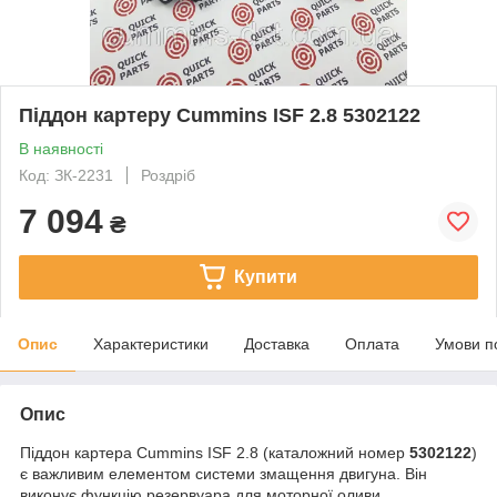
Піддон картеру Cummins ISF 2.8 5302122
В наявності
Код: ЗК-2231
Роздріб
7 094
₴
Купити
Опис
Характеристики
Доставка
Оплата
Умови п
Опис
Піддон картера Cummins ISF 2.8 (каталожний номер
5302122
)
є важливим елементом системи змащення двигуна. Він
виконує функцію резервуара для моторної оливи,