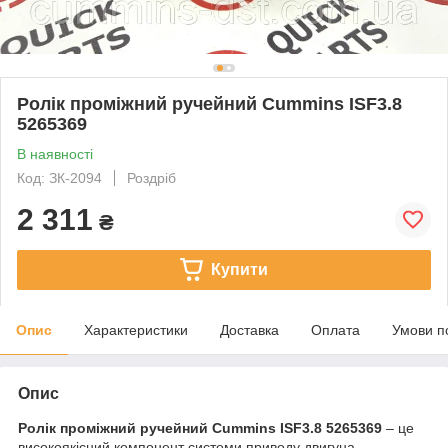
Ролік проміжний ручейний Cummins ISF3.8
5265369
В наявності
Код: ЗК-2094
Роздріб
2 311
₴
Купити
Опис
Характеристики
Доставка
Оплата
Умови п
Опис
Ролік проміжний ручейний Cummins ISF3.8 5265369
– це
високоякісний компонент системи приводу двигуна,