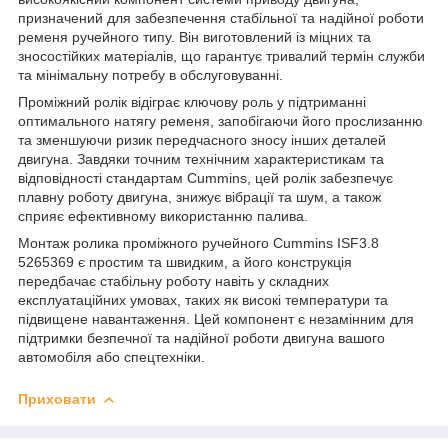
призначений для забезпечення стабільної та надійної роботи
ременя ручейного типу. Він виготовлений із міцних та
зносостійких матеріалів, що гарантує тривалий термін служби
та мінімальну потребу в обслуговуванні.
Проміжний ролік відіграє ключову роль у підтриманні
оптимального натягу ременя, запобігаючи його прослизанню
та зменшуючи ризик передчасного зносу інших деталей
двигуна. Завдяки точним технічним характеристикам та
відповідності стандартам Cummins, цей ролік забезпечує
плавну роботу двигуна, знижує вібрації та шум, а також
сприяє ефективному використанню палива.
Монтаж ролика проміжного ручейного Cummins ISF3.8
5265369 є простим та швидким, а його конструкція
передбачає стабільну роботу навіть у складних
експлуатаційних умовах, таких як високі температури та
підвищене навантаження. Цей компонент є незамінним для
підтримки безпечної та надійної роботи двигуна вашого
автомобіля або спецтехніки.
Приховати