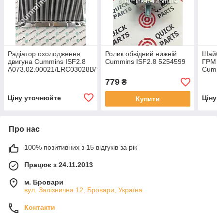
Радіатор охолодження
Ролик обвідний нижній
Шайб
двигуна Cummins ISF2.8
Cummins ISF2.8 5254599
ГРМ 
A073.02.00021/LRC03028B/TPM073.1301010
Cumm
779
₴
Ціну уточнюйте
Цін
Купити
Про нас
100% позитивних з 15 відгуків за рік
Працює з 24.11.2013
м. Бровари
вул. Залізнична 12, Бровари, Україна
Контакти