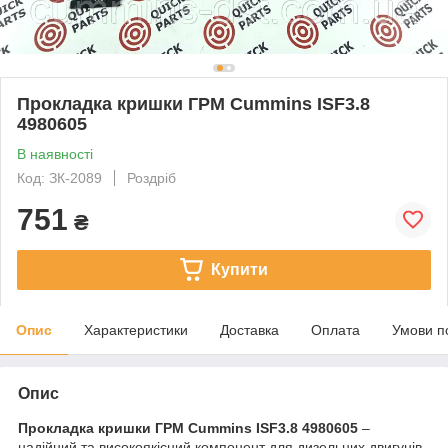
Прокладка кришки ГРМ Cummins ISF3.8
4980605
В наявності
Код: ЗК-2089
Роздріб
751
₴
Купити
Опис
Характеристики
Доставка
Оплата
Умови п
Опис
Прокладка кришки ГРМ Cummins ISF3.8 4980605
–
надійний та високоякісний компонент для дизельних двигунів