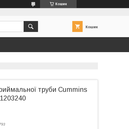
Кошик
Кошик
риймальної труби Cummins
-1203240
793