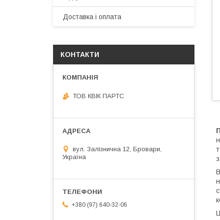
Доставка і оплата
КОНТАКТИ
ТОВ КВІК ПАРТС
П
н
вул. Залізнична 12, Бровари,
т
Україна
з
В
н
с
к
+380 (97) 640-32-06
Ц