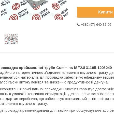
Купити
+380 (97) 640-32-06
рокладка приймальної труби Cummins ISF2.8 31105-1203240
–
адійного та герметичного з'єднання елементів впускного тракту дви
емператури матеріалів, ця прокладка забезпечує ефективну герме
апобігаючи витоку повітря та зниженню продуктивності двигуна.
икористання оригінальної прокладки Cummins гарантує довговічніс
авіть в умовах інтенсивної експлуатації. Деталь легко встановлюєть
тандартам виробника, що забезпечує оптимальний потік повітря т
омпонентів впускного тракту.
я прокладка рекомендована для заміни при обслуговуванні або ре