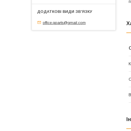
п
office.qparts@gmail.com
Х
К
В
І