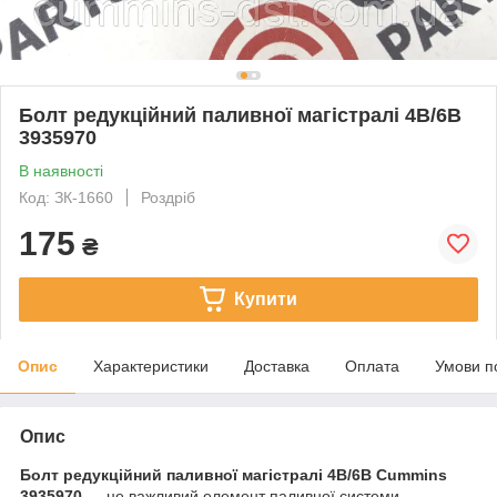
Болт редукційний паливної магістралі 4B/6B
3935970
В наявності
Код: ЗК-1660
Роздріб
175
₴
Купити
Опис
Характеристики
Доставка
Оплата
Умови п
Опис
Болт редукційний паливної магістралі 4B/6B Cummins
3935970
— це важливий елемент паливної системи