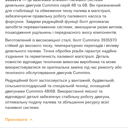
дизельних двигунів Cummins серій 4B та 6B. Він призначений
для стабілізації та обмеження тиску палива в магістралі,
забезпечуючи правильну роботу паливного насоса та
форсунок. Завдяки редукційній функції болт допомагає
запобігти перевантаженню системи, зменшуючи ризик витоків,
пошкодження ущільнень і передчасного зносу компонентів.
Виготовлений із високоміцної сталі, болт Cummins 3935970
стійкий до високого тиску, температурних перепадів і впливу
дизельного палива. Точна обробка різьби гарантує надійне
з’єднання та герметичність паливної магістралі. Деталь
повністю відповідає технічним вимогам виробника та може
використовуватися як оригінальна заміна під час ремонту або
технічного обслуговування двигунів Cummins.
Редукційний болт застосовується у вантажній, будівельній,
сільськогосподарській та спеціальній техніці, оснащеній
двигунами Cummins 4B/6B. Використання якісної та
відповідної деталі забезпечує стабільну роботу двигуна,
оптимальну подачу палива та збільшення ресурсу всієї
паливної системи.
Приховати