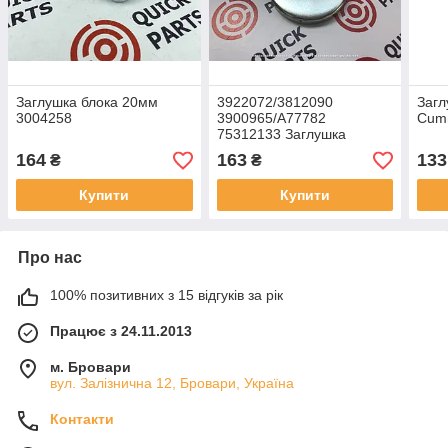
Заглушка блока 20мм
3922072/3812090
Загл
3004258
3900965/A77782
Cum
75312133 Заглушка
Cummins d=58мм
164
163
133
₴
₴
Купити
Купити
Про нас
100% позитивних з 15 відгуків за рік
Працює з 24.11.2013
м. Бровари
вул. Залізнична 12, Бровари, Україна
Контакти