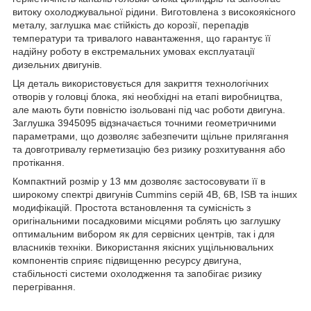
витоку охолоджувальної рідини. Виготовлена з високоякісного
металу, заглушка має стійкість до корозії, перепадів
температури та тривалого навантаження, що гарантує її
надійну роботу в екстремальних умовах експлуатації
дизельних двигунів.
Ця деталь використовується для закриття технологічних
отворів у головці блока, які необхідні на етапі виробництва,
але мають бути повністю ізольовані під час роботи двигуна.
Заглушка 3945095 відзначається точними геометричними
параметрами, що дозволяє забезпечити щільне прилягання
та довготривалу герметизацію без ризику розхитування або
протікання.
Компактний розмір у 13 мм дозволяє застосовувати її в
широкому спектрі двигунів Cummins серій 4B, 6B, ISB та інших
модифікацій. Простота встановлення та сумісність з
оригінальними посадковими місцями роблять цю заглушку
оптимальним вибором як для сервісних центрів, так і для
власників техніки. Використання якісних ущільнювальних
компонентів сприяє підвищенню ресурсу двигуна,
стабільності системи охолодження та запобігає ризику
перегрівання.