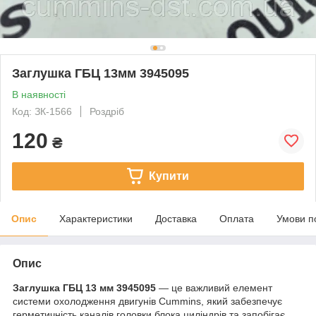
Заглушка ГБЦ 13мм 3945095
В наявності
Код: ЗК-1566
Роздріб
120
₴
Купити
Опис
Характеристики
Доставка
Оплата
Умови п
Опис
Заглушка ГБЦ 13 мм 3945095
— це важливий елемент
системи охолодження двигунів Cummins, який забезпечує
герметичність каналів головки блока циліндрів та запобігає