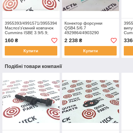
3955393/4991571/3955394
Конектор форсунки
3955
Маслоз'з'ємний ковпачок
QSB4.5/6.7
випу
Cummins ISBE 3.9/5.9;
4929864/4903290
Cum
QSB 4.5/6.7
4088578/2872395 3975703
160
2 238
336
₴
₴
Купити
Купити
Подібні товари компанії