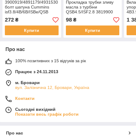
3900919/4891179/4931530
Прокладка трубки зливу
Вкла
болт шатуна Cummins
масла з турбіни
упор
isf3.8/4B/6B/ISBe/QSB
QSB4.5/ISF2.8 3819900
4B3.
394
272
98
1 3
₴
₴
Купити
Купити
Про нас
100% позитивних з 15 відгуків за рік
Працює з 24.11.2013
м. Бровари
вул. Залізнична 12, Бровари, Україна
Контакти
Сьогодні вихідний
Показати весь графік роботи
Про нас