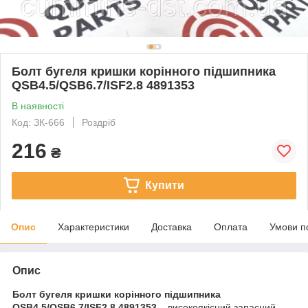
Болт бугеля кришки корінного підшипника
QSB4.5/QSB6.7/ISF2.8 4891353
В наявності
Код: ЗК-666
Роздріб
216
₴
Купити
Опис
Характеристики
Доставка
Оплата
Умови п
Опис
Болт бугеля кришки корінного підшипника
QSB4.5/QSB6.7/ISF2.8 4891353
– високоякісний запасний