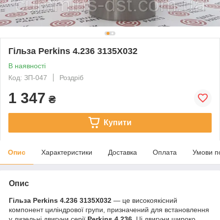
Гільза Perkins 4.236 3135X032
В наявності
Код: ЗП-047
Роздріб
1 347
₴
Купити
Опис
Характеристики
Доставка
Оплата
Умови п
Опис
Гільза Perkins 4.236 3135X032
— це високоякісний
компонент циліндрової групи, призначений для встановлення
у дизельні двигуни серії
Perkins 4.236
. Ці двигуни широко