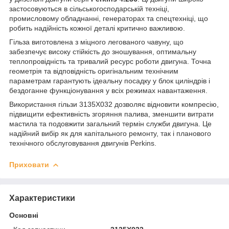
застосовуються в сільськогосподарській техніці,
промисловому обладнанні, генераторах та спецтехніці, що
робить надійність кожної деталі критично важливою.
Гільза виготовлена з міцного легованого чавуну, що
забезпечує високу стійкість до зношування, оптимальну
теплопровідність та тривалий ресурс роботи двигуна. Точна
геометрія та відповідність оригінальним технічним
параметрам гарантують ідеальну посадку у блок циліндрів і
бездоганне функціонування у всіх режимах навантаження.
Використання гільзи 3135X032 дозволяє відновити компресію,
підвищити ефективність згоряння палива, зменшити витрати
мастила та подовжити загальний термін служби двигуна. Це
надійний вибір як для капітального ремонту, так і планового
технічного обслуговування двигунів Perkins.
Приховати
Характеристики
Основні