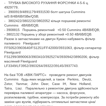
- ТРУБКА ВИСОКОГО РУХАННЯ ФОРСУНКИ 4-5-6 ц.
4929779;
- 3900919/4891179/4931530 болт шатуна Cummins
isf3.8/4B/6B/ISBe/QSB;
- 3802422/3802232/3802052 кільця поршневі ремонтні
Cummins 4B/6B/EQB;
- 3908815 Поршень ремонтний +0.50 Cummins 4B/6B/EQB;
- 3802132 Поршень у зборі ремонтний +0.50 4B/6B/EQB.
Разом із запчастинами на двигун Кумінз набувають фільтр
паливного Fleetguard
FF5052/3903640/FS1251/FF42000/3931063, фільтр-сепаратор
Fleetguard
FS1299/3890063/3903410/3925274/3930942/3890206; фільтр
масляний Fleetguard
LF3349/LF3952/3903264/39322/39145/3937743.
На базі ТОВ «КВІК ПАРТС» проводите ремонт двигунів
Cummins будь-яких моделей, а також Perkins, Deutz,
Zetor, Yanmar, John Deer, Case IH, New Holland,
Tatra, Liaz. Паралельно з ремонтом двигуна здійснюється
перевірка паливної апаратури — насоса, форсунок,
розпилювачів; турбіни, компресора. За потреби ремонту або
заміни цих вузлів, підбирають оптимальні запчастини ціна/