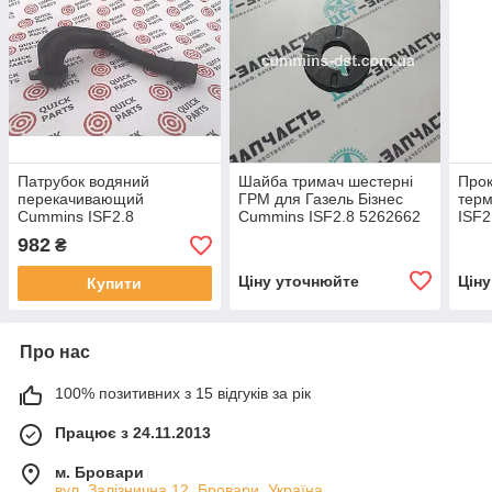
Патрубок водяний
Шайба тримач шестерні
Прок
перекачивающий
ГРМ для Газель Бізнес
тер
Cummins ISF2.8
Cummins ISF2.8 5262662
ISF2
5265278/5254518
982
₴
Ціну уточнюйте
Цін
Купити
Про нас
100% позитивних з 15 відгуків за рік
Працює з 24.11.2013
м. Бровари
вул. Залізнична 12, Бровари, Україна