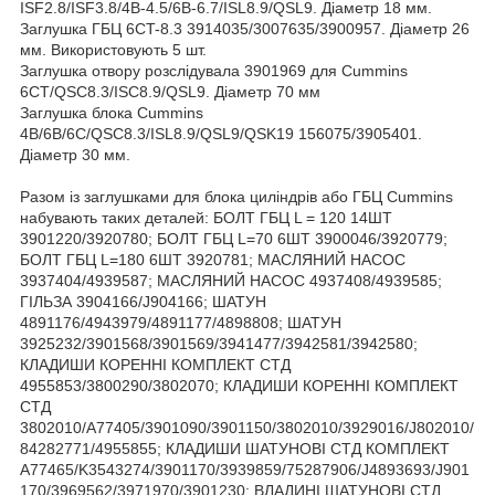
ISF2.8/ISF3.8/4B-4.5/6B-6.7/ISL8.9/QSL9. Діаметр 18 мм.
Заглушка ГБЦ 6CT-8.3 3914035/3007635/3900957. Діаметр 26
мм. Використовують 5 шт.
Заглушка отвору розслідувала 3901969 для Cummins
6CT/QSC8.3/ISC8.9/QSL9. Діаметр 70 мм
Заглушка блока Cummins
4B/6B/6C/QSC8.3/ISL8.9/QSL9/QSK19 156075/3905401.
Діаметр 30 мм.
Разом із заглушками для блока циліндрів або ГБЦ Cummins
набувають таких деталей: БОЛТ ГБЦ L = 120 14ШТ
3901220/3920780; БОЛТ ГБЦ L=70 6ШТ 3900046/3920779;
БОЛТ ГБЦ L=180 6ШТ 3920781; МАСЛЯНИЙ НАСОС
3937404/4939587; МАСЛЯНИЙ НАСОС 4937408/4939585;
ГІЛЬЗА 3904166/J904166; ШАТУН
4891176/4943979/4891177/4898808; ШАТУН
3925232/3901568/3901569/3941477/3942581/3942580;
КЛАДИШИ КОРЕННІ КОМПЛЕКТ СТД
4955853/3800290/3802070; КЛАДИШИ КОРЕННІ КОМПЛЕКТ
СТД
3802010/A77405/3901090/3901150/3802010/3929016/J802010/
84282771/4955855; КЛАДИШИ ШАТУНОВІ СТД КОМПЛЕКТ
A77465/K3543274/3901170/3939859/75287906/J4893693/J901
170/3969562/3971970/3901230; ВЛАДИНІ ШАТУНОВІ СТД