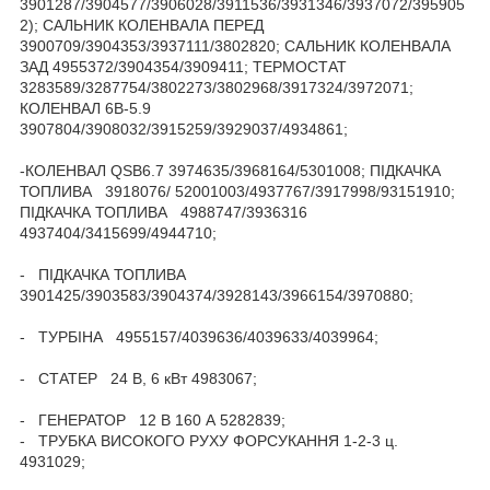
3901287/3904577/3906028/3911536/3931346/3937072/395905
2); САЛЬНИК КОЛЕНВАЛА ПЕРЕД
3900709/3904353/3937111/3802820; САЛЬНИК КОЛЕНВАЛА
ЗАД 4955372/3904354/3909411; ТЕРМОСТАТ
3283589/3287754/3802273/3802968/3917324/3972071;
КОЛЕНВАЛ 6B-5.9
3907804/3908032/3915259/3929037/4934861;
-КОЛЕНВАЛ QSB6.7 3974635/3968164/5301008; ПІДКАЧКА
ТОПЛИВА 3918076/ 52001003/4937767/3917998/93151910;
ПІДКАЧКА ТОПЛИВА 4988747/3936316
4937404/3415699/4944710;
- ПІДКАЧКА ТОПЛИВА
3901425/3903583/3904374/3928143/3966154/3970880;
- ТУРБІНА 4955157/4039636/4039633/4039964;
- СТАТЕР 24 В, 6 кВт 4983067;
- ГЕНЕРАТОР 12 В 160 А 5282839;
- ТРУБКА ВИСОКОГО РУХУ ФОРСУКАННЯ 1-2-3 ц.
4931029;