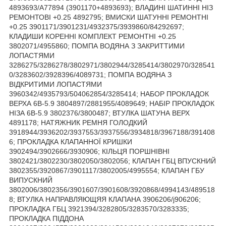
4893693/A77894 (3901170+4893693); ВЛАДИНІ ШАТИННІ НІЗ
РЕМОНТОВІ +0.25 4892795; ВМИСКИ ШАТУННІ РЕМОНТНІ
+0.25 3901171/3901231/4932375/3939860/84292697;
КЛАДИШИ КОРЕННІ КОМПЛЕКТ РЕМОНТНІ +0.25
3802071/4955860; ПОМПА ВОДЯНА З ЗАКРИТТИМИ
ЛОПАСТЯМИ
3286275/3286278/3802971/3802944/3285414/3802970/328541
0/3283602/3928396/4089731; ПОМПА ВОДЯНА З
ВІДКРИТИМИ ЛОПАСТЯМИ
3960342/4935793/504062854/3285414; НАБОР ПРОКЛАДОК
ВЕРХА 6В-5.9 3804897/2881955/4089649; НАБІР ПРОКЛАДОК
НІЗА 6В-5.9 3802376/3800487; ВТУЛКА ШАТУНА ВЕРХ
4891178; НАТЯЖНИК РЕМНЯ ГОЛОДКИЙ
3918944/3936202/3937553/3937556/3934818/3967188/391408
6; ПРОКЛАДКА КЛАПАННОЇ КРИШКИ
3902494/3902666/3930906; КІЛЬЦЯ ПОРШНІВНІ
3802421/3802230/3802050/3802056; КЛАПАН ГБЦ ВПУСКНИЙ
3802355/3920867/3901117/3802005/4995554; КЛАПАН ГБУ
ВИПУСКНИЙ
3802006/3802356/3901607/3901608/3920868/4994143/489518
8; ВТУЛКА НАПРАВЛЯЮЩЯЯ КЛАПАНА 3906206/j906206;
ПРОКЛАДКА ГБЦ 3921394/3282805/3283570/3283335;
ПРОКЛАДКА ПІДДОНА