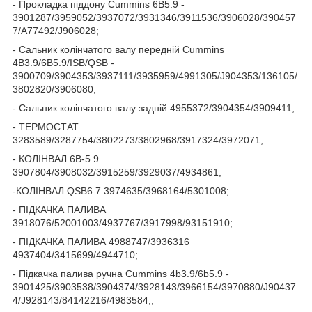
- Прокладка піддону Cummins 6B5.9 -
3901287/3959052/3937072/3931346/3911536/3906028/390457
7/A77492/J906028;
- Сальник колінчатого валу передній Cummins
4B3.9/6B5.9/ISB/QSB -
3900709/3904353/3937111/3935959/4991305/J904353/136105/
3802820/3906080;
- Сальник колінчатого валу задній 4955372/3904354/3909411;
- ТЕРМОСТАТ
3283589/3287754/3802273/3802968/3917324/3972071;
- КОЛІНВАЛ 6B-5.9
3907804/3908032/3915259/3929037/4934861;
-КОЛІНВАЛ QSB6.7 3974635/3968164/5301008;
- ПІДКАЧКА ПАЛИВА
3918076/52001003/4937767/3917998/93151910;
- ПІДКАЧКА ПАЛИВА 4988747/3936316
4937404/3415699/4944710;
- Підкачка палива ручна Cummins 4b3.9/6b5.9 -
3901425/3903538/3904374/3928143/3966154/3970880/J90437
4/J928143/84142216/4983584;;