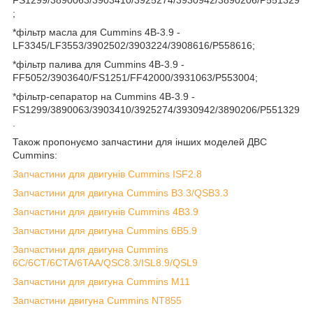
FS1299/3890063/3903410/3925274/3930942/3890206/P551329
;
*фільтр масла для Cummins 4B-3.9 -
LF3345/LF3553/3902502/3903224/3908616/P558616;
*фільтр палива для Cummins 4B-3.9 -
FF5052/3903640/FS1251/FF42000/3931063/P553004;
*фільтр-сепаратор на Cummins 4B-3.9 -
FS1299/3890063/3903410/3925274/3930942/3890206/P551329
.
Також пропонуємо запчастини для інших моделей ДВС
Cummins:
Запчастини для двигунів Cummins ISF2.8
Запчастини для двигуна Cummins B3.3/QSB3.3
Запчастини для двигунів Cummins 4B3.9
Запчастини для двигуна Cummins 6B5.9
Запчастини для двигуна Cummins
6C/6CT/6CTA/6TAA/QSC8.3/ISL8.9/QSL9
Запчастини для двигуна Cummins M11
Запчастини двигуна Cummins NT855