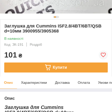
Заглушка для Cummins ISF2.8/4BT/6BT/QSB
d=10мм 3900955/3905368
В наявності
Код: ЗК-191
Роздріб
101
₴
Купити
Опис
Характеристики
Доставка
Оплата
Умови п
Опис
Заглушка для Cummins