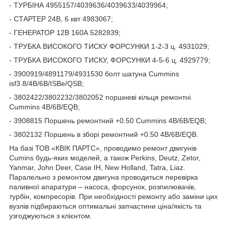
- ТУРБІНА 4955157/4039636/4039633/4039964;
- СТАРТЕР 24В, 6 квт 4983067;
- ГЕНЕРАТОР 12В 160А 5282839;
- ТРУБКА ВИСОКОГО ТИСКУ ФОРСУНКИ 1-2-3 ц. 4931029;
- ТРУБКА ВИСОКОГО ТИСКУ, ФОРСУНКИ 4-5-6 ц. 4929779;
- 3900919/4891179/4931530 болт шатуна Cummins
isf3.8/4B/6B/ISBe/QSB;
- 3802422/3802232/3802052 поршневі кільця ремонтні
Cummins 4B/6B/EQB;
- 3908815 Поршень ремонтний +0.50 Cummins 4B/6B/EQB;
- 3802132 Поршень в зборі ремонтний +0.50 4B/6B/EQB.
На базі ТОВ «КВІК ПАРТС», проводимо ремонт двигунів
Cumins будь-яких моделей, а також Perkins, Deutz, Zetor,
Yanmar, John Deer, Case IH, New Holland, Tatra, Liaz.
Паралельно з ремонтом двигуна проводиться перевірка
паливної апаратури – насоса, форсунок, розпилювачів,
турбін, компресорів. При необхідності ремонту або заміни цих
вузлів підбираються оптимальні запчастини ціна/якість та
узгоджуються з клієнтом.