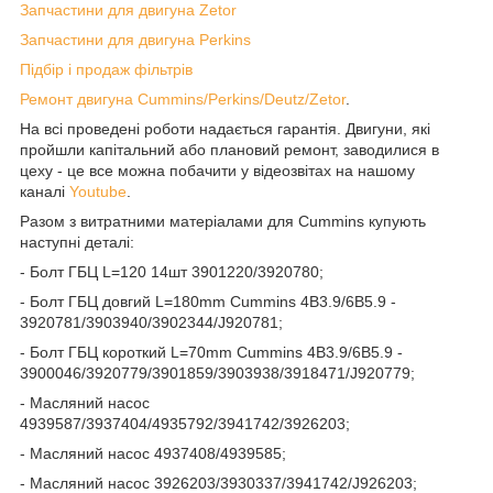
Запчастини для двигуна Zetor
Запчастини для двигуна Perkins
Підбір і продаж фільтрів
Ремонт двигуна Cummins/Perkins/Deutz/Zetor
.
На всі проведені роботи надається гарантія. Двигуни, які
пройшли капітальний або плановий ремонт, заводилися в
цеху - це все можна побачити у відеозвітах на нашому
каналі
Youtube
.
Разом з витратними матеріалами для Cummins купують
наступні деталі:
- Болт ГБЦ L=120 14шт 3901220/3920780;
- Болт ГБЦ довгий L=180mm Cummins 4B3.9/6B5.9 -
3920781/3903940/3902344/J920781;
- Болт ГБЦ короткий L=70mm Cummins 4B3.9/6B5.9 -
3900046/3920779/3901859/3903938/3918471/J920779;
- Масляний насос
4939587/3937404/4935792/3941742/3926203;
- Масляний насос 4937408/4939585;
- Масляний насос 3926203/3930337/3941742/J926203;