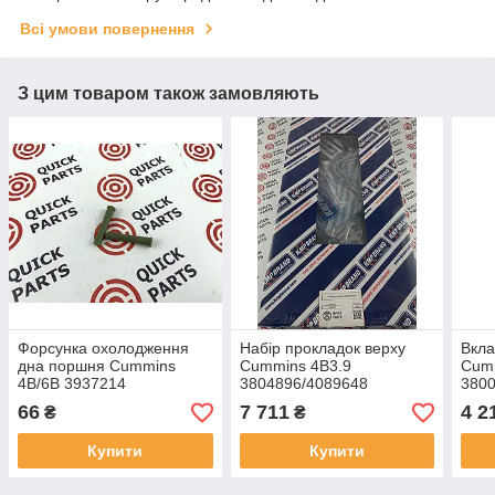
Всі умови повернення
З цим товаром також замовляють
Форсунка охолодження
Набір прокладок верху
Вкла
дна поршня Cummins
Cummins 4B3.9
Cumm
4B/6B 3937214
3804896/4089648
3800
66
7 711
4 2
₴
₴
Купити
Купити