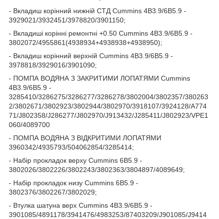
- Вкладиш корінний нижній СТД Cummins 4B3.9/6B5.9 -
3929021/3932451/3978820/3901150;
- Вкладиші корінні ремонтні +0.50 Cummins 4B3.9/6B5.9 -
3802072/4955861(4938934+4938938+4938950);
- Вкладиш корінний верхній Cummins 4B3.9/6B5.9 -
3978818/3929016/3901090;
- ПОМПА ВОДЯНА З ЗАКРИТИМИ ЛОПАТЯМИ Cummins
4B3.9/6B5.9 -
3285410/3286275/3286277/3286278/3802004/3802357/380263
2/3802671/3802923/3802944/3802970/3918107/3924128/A774
71/J802358/J286277/J802970/J913432/J285411/J802923/VPE1
060/4089700
- ПОМПА ВОДЯНА З ВІДКРИТИМИ ЛОПАТЯМИ
3960342/4935793/504062854/3285414;
- Набір прокладок верху Cummins 6B5.9 -
3802026/3802226/3802243/3802363/3804897/4089649;
- Набір прокладок низу Cummins 6B5.9 -
3802376/3802267/3802029;
- Втулка шатуна верх Cummins 4B3.9/6B5.9 -
3901085/4891178/3941476/4983253/87403209/J901085/J9414