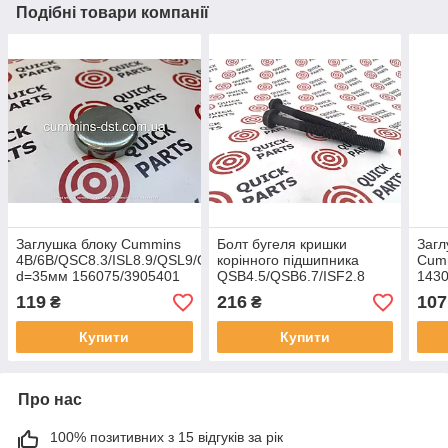
Подібні товари компанії
Заглушка блоку Cummins
Болт бугеля кришки
Загл
4B/6B/QSC8.3/ISL8.9/QSL9/QSK19
корінного підшипника
Cumm
d=35мм 156075/3905401
QSB4.5/QSB6.7/ISF2.8
143
4891353
119
216
107
₴
₴
Купити
Купити
Про нас
100% позитивних з 15 відгуків за рік