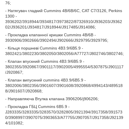
76;
- Натягувач гладкий Cummins 4B/6B/6C, CAT C7/3126, Perkins
1300 -
3936202/3918944/3934817/3973822/87326910/J936203/J9362
02/J936201/J934817/J918944/J917485/J914086;
- Прокладка клапанної кришки Cummins 4B/6B -
3930906/3902666/3902494/J902666/J929795/3929795;
- Кільця поршневі Cummins 4B3.9/6B5.9 -
3802421/3802230/3802050/3802056/A77727/J802746/3802746;
- Клапан впускний Cummins 4B3.9/6B5.9 -
3802355/3920867/3901117/3902005/4995554/5307875/J901117
/J920867;
- Клапан випускний cummins 4B3.9/6B5.9 -
3802006/3802356/3901607/3901608/3920868/4994143/489518
8/J901607/J920868;
- Направляюча Втулка клапана 3906206/j906206;
- Прокладка ГБЦ Cummins 6B5.9 -
J283335/3283335/3283570/3282805/3921394/3917358/391573
0/3908997/3907075/3903653/A77755/J907057/J917358/J92139
4/101082;