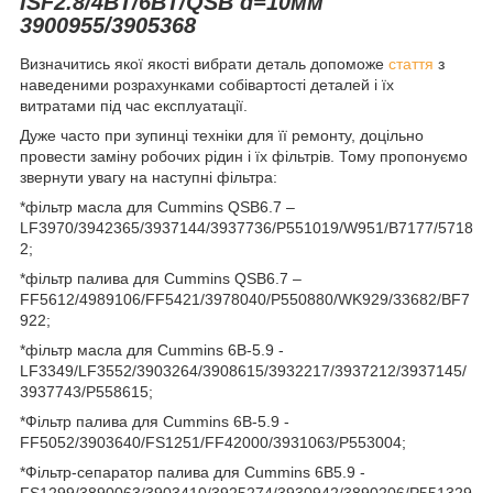
ISF2.8/4BT/6BT/QSB d=10мм
3900955/3905368
Визначитись якої якості вибрати деталь допоможе
стаття
з
наведеними розрахунками собівартості деталей і їх
витратами під час експлуатації.
Дуже часто при зупинці техніки для її ремонту, доцільно
провести заміну робочих рідин і їх фільтрів. Тому пропонуємо
звернути увагу на наступні фільтра:
*фільтр масла для Cummins QSB6.7 –
LF3970/3942365/3937144/3937736/P551019/W951/B7177/5718
2;
*фільтр палива для Cummins QSB6.7 –
FF5612/4989106/FF5421/3978040/P550880/WK929/33682/BF7
922;
*фільтр масла для Cummins 6B-5.9 -
LF3349/LF3552/3903264/3908615/3932217/3937212/3937145/
3937743/P558615;
*Фільтр палива для Cummins 6B-5.9 -
FF5052/3903640/FS1251/FF42000/3931063/P553004;
*Фільтр-сепаратор палива для Cummins 6B5.9 -