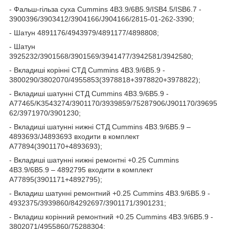
- Фальш-гільза суха Cummins 4B3.9/6B5.9/ISB4.5/ISB6.7 -
3900396/3903412/3904166/J904166/2815-01-262-3390;
- Шатун 4891176/4943979/4891177/4898808;
- Шатун
3925232/3901568/3901569/3941477/3942581/3942580;
- Вкладиші корінні СТД Cummins 4B3.9/6B5.9 -
3800290/3802070/4955853(3978818+3978820+3978822);
- Вкладиші шатунні СТД Cummins 4B3.9/6B5.9 -
A77465/K3543274/3901170/3939859/75287906/J901170/39695
62/3971970/3901230;
- Вкладиші шатунні нижні СТД Cummins 4B3.9/6B5.9 –
4893693/J4893693 входити в комплект
A77894(3901170+4893693);
- Вкладиші шатунні нижні ремонтні +0.25 Cummins
4B3.9/6B5.9 – 4892795 входити в комплект
A77895(3901171+4892795);
- Вкладиш шатунні ремонтний +0.25 Cummins 4B3.9/6B5.9 -
4932375/3939860/84292697/3901171/3901231;
- Вкладиш корінний ремонтний +0.25 Cummins 4B3.9/6B5.9 -
3802071/4955860/75288304;