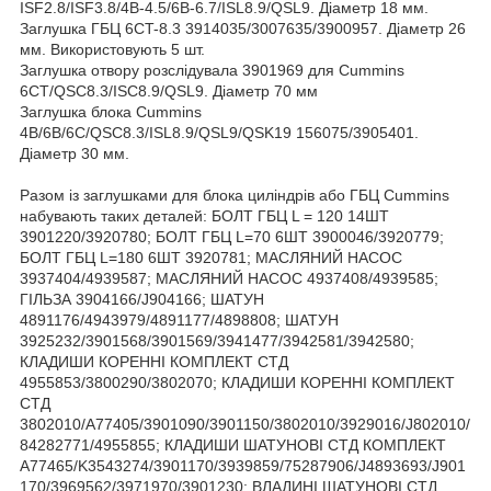
ISF2.8/ISF3.8/4B-4.5/6B-6.7/ISL8.9/QSL9. Діаметр 18 мм.
Заглушка ГБЦ 6CT-8.3 3914035/3007635/3900957. Діаметр 26
мм. Використовують 5 шт.
Заглушка отвору розслідувала 3901969 для Cummins
6CT/QSC8.3/ISC8.9/QSL9. Діаметр 70 мм
Заглушка блока Cummins
4B/6B/6C/QSC8.3/ISL8.9/QSL9/QSK19 156075/3905401.
Діаметр 30 мм.
Разом із заглушками для блока циліндрів або ГБЦ Cummins
набувають таких деталей: БОЛТ ГБЦ L = 120 14ШТ
3901220/3920780; БОЛТ ГБЦ L=70 6ШТ 3900046/3920779;
БОЛТ ГБЦ L=180 6ШТ 3920781; МАСЛЯНИЙ НАСОС
3937404/4939587; МАСЛЯНИЙ НАСОС 4937408/4939585;
ГІЛЬЗА 3904166/J904166; ШАТУН
4891176/4943979/4891177/4898808; ШАТУН
3925232/3901568/3901569/3941477/3942581/3942580;
КЛАДИШИ КОРЕННІ КОМПЛЕКТ СТД
4955853/3800290/3802070; КЛАДИШИ КОРЕННІ КОМПЛЕКТ
СТД
3802010/A77405/3901090/3901150/3802010/3929016/J802010/
84282771/4955855; КЛАДИШИ ШАТУНОВІ СТД КОМПЛЕКТ
A77465/K3543274/3901170/3939859/75287906/J4893693/J901
170/3969562/3971970/3901230; ВЛАДИНІ ШАТУНОВІ СТД