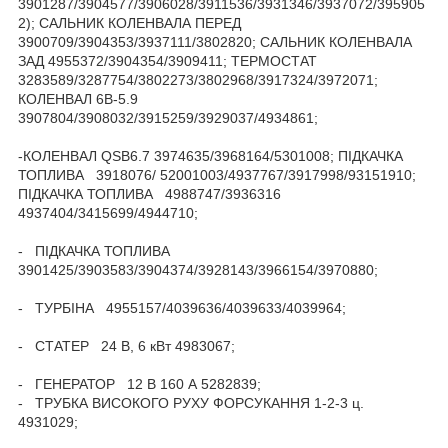
3901287/3904577/3906028/3911536/3931346/3937072/395905
2); САЛЬНИК КОЛЕНВАЛА ПЕРЕД
3900709/3904353/3937111/3802820; САЛЬНИК КОЛЕНВАЛА
ЗАД 4955372/3904354/3909411; ТЕРМОСТАТ
3283589/3287754/3802273/3802968/3917324/3972071;
КОЛЕНВАЛ 6B-5.9
3907804/3908032/3915259/3929037/4934861;
-КОЛЕНВАЛ QSB6.7 3974635/3968164/5301008; ПІДКАЧКА
ТОПЛИВА 3918076/ 52001003/4937767/3917998/93151910;
ПІДКАЧКА ТОПЛИВА 4988747/3936316
4937404/3415699/4944710;
- ПІДКАЧКА ТОПЛИВА
3901425/3903583/3904374/3928143/3966154/3970880;
- ТУРБІНА 4955157/4039636/4039633/4039964;
- СТАТЕР 24 В, 6 кВт 4983067;
- ГЕНЕРАТОР 12 В 160 А 5282839;
- ТРУБКА ВИСОКОГО РУХУ ФОРСУКАННЯ 1-2-3 ц.
4931029;