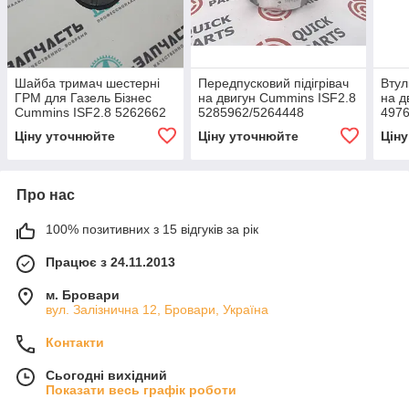
Шайба тримач шестерні
Передпусковий підігрівач
Втул
ГРМ для Газель Бізнес
на двигун Cummins ISF2.8
на д
Cummins ISF2.8 5262662
5285962/5264448
497
Ціну уточнюйте
Ціну уточнюйте
Цін
Про нас
100% позитивних з 15 відгуків за рік
Працює з 24.11.2013
м. Бровари
вул. Залізнична 12, Бровари, Україна
Контакти
Сьогодні вихідний
Показати весь графік роботи