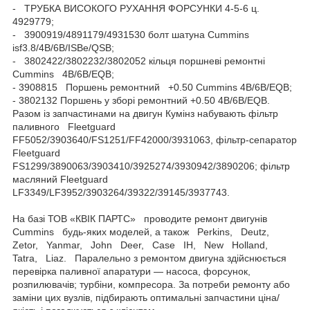
- ТРУБКА ВИСОКОГО РУХАННЯ ФОРСУНКИ 4-5-6 ц.
4929779;
- 3900919/4891179/4931530 болт шатуна Cummins
isf3.8/4B/6B/ISBe/QSB;
- 3802422/3802232/3802052 кільця поршневі ремонтні
Cummins 4B/6B/EQB;
- 3908815 Поршень ремонтний +0.50 Cummins 4B/6B/EQB;
- 3802132 Поршень у зборі ремонтний +0.50 4B/6B/EQB.
Разом із запчастинами на двигун Кумінз набувають фільтр
паливного Fleetguard
FF5052/3903640/FS1251/FF42000/3931063, фільтр-сепаратор
Fleetguard
FS1299/3890063/3903410/3925274/3930942/3890206; фільтр
масляний Fleetguard
LF3349/LF3952/3903264/39322/39145/3937743.
На базі ТОВ «КВІК ПАРТС» проводите ремонт двигунів
Cummins будь-яких моделей, а також Perkins, Deutz,
Zetor, Yanmar, John Deer, Case IH, New Holland,
Tatra, Liaz. Паралельно з ремонтом двигуна здійснюється
перевірка паливної апаратури — насоса, форсунок,
розпилювачів; турбіни, компресора. За потреби ремонту або
заміни цих вузлів, підбирають оптимальні запчастини ціна/