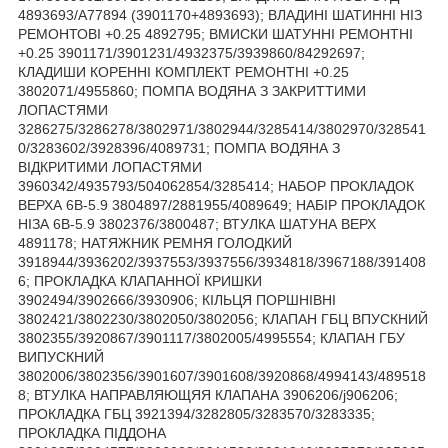
4893693/A77894 (3901170+4893693); ВЛАДИНІ ШАТИННІ НІЗ
РЕМОНТОВІ +0.25 4892795; ВМИСКИ ШАТУННІ РЕМОНТНІ
+0.25 3901171/3901231/4932375/3939860/84292697;
КЛАДИШИ КОРЕННІ КОМПЛЕКТ РЕМОНТНІ +0.25
3802071/4955860; ПОМПА ВОДЯНА З ЗАКРИТТИМИ
ЛОПАСТЯМИ
3286275/3286278/3802971/3802944/3285414/3802970/328541
0/3283602/3928396/4089731; ПОМПА ВОДЯНА З
ВІДКРИТИМИ ЛОПАСТЯМИ
3960342/4935793/504062854/3285414; НАБОР ПРОКЛАДОК
ВЕРХА 6В-5.9 3804897/2881955/4089649; НАБІР ПРОКЛАДОК
НІЗА 6В-5.9 3802376/3800487; ВТУЛКА ШАТУНА ВЕРХ
4891178; НАТЯЖНИК РЕМНЯ ГОЛОДКИЙ
3918944/3936202/3937553/3937556/3934818/3967188/391408
6; ПРОКЛАДКА КЛАПАННОЇ КРИШКИ
3902494/3902666/3930906; КІЛЬЦЯ ПОРШНІВНІ
3802421/3802230/3802050/3802056; КЛАПАН ГБЦ ВПУСКНИЙ
3802355/3920867/3901117/3802005/4995554; КЛАПАН ГБУ
ВИПУСКНИЙ
3802006/3802356/3901607/3901608/3920868/4994143/489518
8; ВТУЛКА НАПРАВЛЯЮЩЯЯ КЛАПАНА 3906206/j906206;
ПРОКЛАДКА ГБЦ 3921394/3282805/3283570/3283335;
ПРОКЛАДКА ПІДДОНА