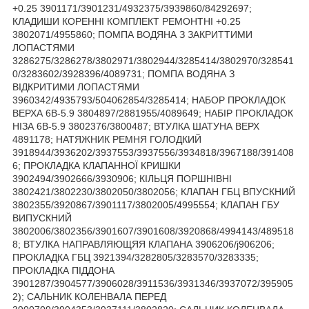
+0.25 3901171/3901231/4932375/3939860/84292697;
КЛАДИШИ КОРЕННІ КОМПЛЕКТ РЕМОНТНІ +0.25
3802071/4955860; ПОМПА ВОДЯНА З ЗАКРИТТИМИ
ЛОПАСТЯМИ
3286275/3286278/3802971/3802944/3285414/3802970/328541
0/3283602/3928396/4089731; ПОМПА ВОДЯНА З
ВІДКРИТИМИ ЛОПАСТЯМИ
3960342/4935793/504062854/3285414; НАБОР ПРОКЛАДОК
ВЕРХА 6В-5.9 3804897/2881955/4089649; НАБІР ПРОКЛАДОК
НІЗА 6В-5.9 3802376/3800487; ВТУЛКА ШАТУНА ВЕРХ
4891178; НАТЯЖНИК РЕМНЯ ГОЛОДКИЙ
3918944/3936202/3937553/3937556/3934818/3967188/391408
6; ПРОКЛАДКА КЛАПАННОЇ КРИШКИ
3902494/3902666/3930906; КІЛЬЦЯ ПОРШНІВНІ
3802421/3802230/3802050/3802056; КЛАПАН ГБЦ ВПУСКНИЙ
3802355/3920867/3901117/3802005/4995554; КЛАПАН ГБУ
ВИПУСКНИЙ
3802006/3802356/3901607/3901608/3920868/4994143/489518
8; ВТУЛКА НАПРАВЛЯЮЩЯЯ КЛАПАНА 3906206/j906206;
ПРОКЛАДКА ГБЦ 3921394/3282805/3283570/3283335;
ПРОКЛАДКА ПІДДОНА
3901287/3904577/3906028/3911536/3931346/3937072/395905
2); САЛЬНИК КОЛЕНВАЛА ПЕРЕД