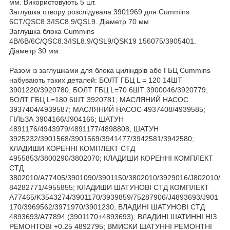
мм. Використовують 5 шт.
Заглушка отвору розслідувала 3901969 для Cummins
6CT/QSC8.3/ISC8.9/QSL9. Діаметр 70 мм
Заглушка блока Cummins
4B/6B/6C/QSC8.3/ISL8.9/QSL9/QSK19 156075/3905401.
Діаметр 30 мм.
Разом із заглушками для блока циліндрів або ГБЦ Cummins
набувають таких деталей: БОЛТ ГБЦ L = 120 14ШТ
3901220/3920780; БОЛТ ГБЦ L=70 6ШТ 3900046/3920779;
БОЛТ ГБЦ L=180 6ШТ 3920781; МАСЛЯНИЙ НАСОС
3937404/4939587; МАСЛЯНИЙ НАСОС 4937408/4939585;
ГІЛЬЗА 3904166/J904166; ШАТУН
4891176/4943979/4891177/4898808; ШАТУН
3925232/3901568/3901569/3941477/3942581/3942580;
КЛАДИШИ КОРЕННІ КОМПЛЕКТ СТД
4955853/3800290/3802070; КЛАДИШИ КОРЕННІ КОМПЛЕКТ
СТД
3802010/A77405/3901090/3901150/3802010/3929016/J802010/
84282771/4955855; КЛАДИШИ ШАТУНОВІ СТД КОМПЛЕКТ
A77465/K3543274/3901170/3939859/75287906/J4893693/J901
170/3969562/3971970/3901230; ВЛАДИНІ ШАТУНОВІ СТД
4893693/A77894 (3901170+4893693); ВЛАДИНІ ШАТИННІ НІЗ
РЕМОНТОВІ +0.25 4892795; ВМИСКИ ШАТУННІ РЕМОНТНІ