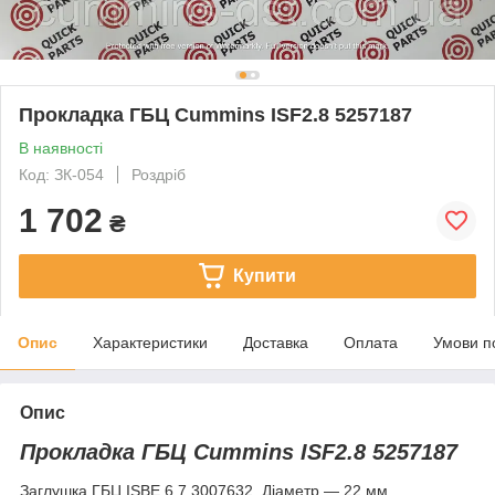
Прокладка ГБЦ Cummins ISF2.8 5257187
В наявності
Код: ЗК-054
Роздріб
1 702
₴
Купити
Опис
Характеристики
Доставка
Оплата
Умови п
Опис
Прокладка ГБЦ Cummins ISF2.8 5257187
Заглушка ГБЦ ISBE 6.7 3007632. Діаметр — 22 мм.