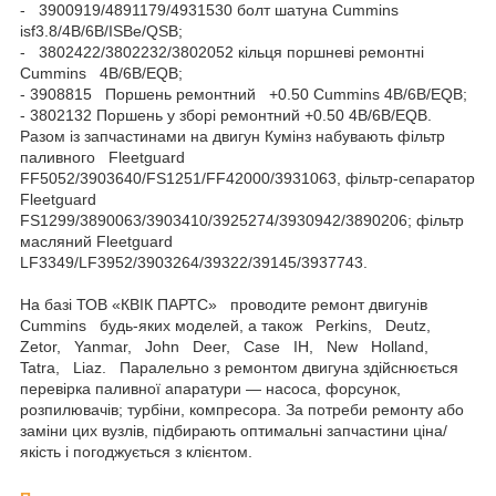
- 3900919/4891179/4931530 болт шатуна Cummins
isf3.8/4B/6B/ISBe/QSB;
- 3802422/3802232/3802052 кільця поршневі ремонтні
Cummins 4B/6B/EQB;
- 3908815 Поршень ремонтний +0.50 Cummins 4B/6B/EQB;
- 3802132 Поршень у зборі ремонтний +0.50 4B/6B/EQB.
Разом із запчастинами на двигун Кумінз набувають фільтр
паливного Fleetguard
FF5052/3903640/FS1251/FF42000/3931063, фільтр-сепаратор
Fleetguard
FS1299/3890063/3903410/3925274/3930942/3890206; фільтр
масляний Fleetguard
LF3349/LF3952/3903264/39322/39145/3937743.
На базі ТОВ «КВІК ПАРТС» проводите ремонт двигунів
Cummins будь-яких моделей, а також Perkins, Deutz,
Zetor, Yanmar, John Deer, Case IH, New Holland,
Tatra, Liaz. Паралельно з ремонтом двигуна здійснюється
перевірка паливної апаратури — насоса, форсунок,
розпилювачів; турбіни, компресора. За потреби ремонту або
заміни цих вузлів, підбирають оптимальні запчастини ціна/
якість і погоджується з клієнтом.