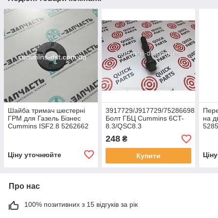
Шайба тримач шестерні
3917729/J917729/75286698
Пере
ГРМ для Газель Бізнес
Болт ГБЦ Cummins 6CT-
на д
Cummins ISF2.8 5262662
8.3/QSC8.3
528
248
₴
Ціну уточнюйте
Цін
Купити
Про нас
100% позитивних з 15 відгуків за рік