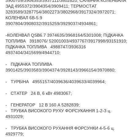
3900709/3904353/3937111/3802820; САЛЬНИК КОЛЕНВАЛА
ЗАД 4955372/3904354/3909411; ТЕРМОСТАТ
3283589/3287754/3802273/3802968/3917324/3972071;
КОЛЕНВАЛ 6B-5.9
3907804/3908032/3915259/3929037/4934861;
-КОЛЕНВАЛ QSB6.7 3974635/3968164/5301008; ПІДКАЧКА
ТОПЛИВА 3918076/ 52001003/4937767/3917998/93151910;
ПІДКАЧКА ТОПЛИВА 4988747/3936316
4937404/3415699/4944710;
- ПІДКАЧКА ТОПЛИВА
3901425/3903583/3904374/3928143/3966154/3970880;
- ТУРБІНА 4955157/4039636/4039633/4039964;
- СТАТЕР 24 В, 6 кВт 4983067;
- ГЕНЕРАТОР 12 В 160 А 5282839;
- ТРУБКА ВИСОКОГО РУХУ ФОРСУКАННЯ 1-2-3 ц.
4931029;
- ТРУБКА ВИСОКОГО РУХАННЯ ФОРСУНКИ 4-5-6 ц.
4929779;