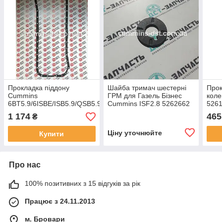
Прокладка піддону
Шайба тримач шестерні
Прок
Cummins
ГРМ для Газель Бізнес
коле
6BT5.9/6ISBE/ISB5.9/QSB5.9
Cummins ISF2.8 5262662
526
3959052
1 174
465
₴
Ціну уточнюйте
Купити
Про нас
100% позитивних з 15 відгуків за рік
Працює з 24.11.2013
м. Бровари