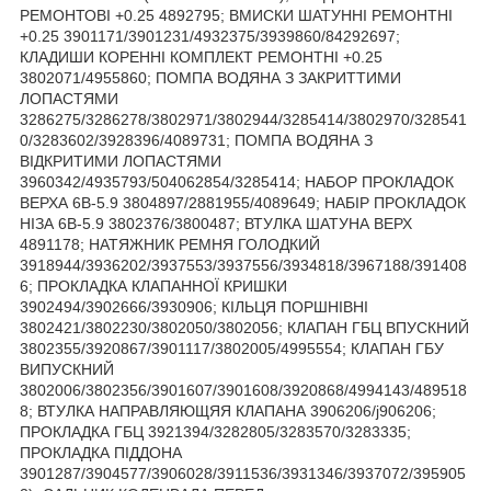
РЕМОНТОВІ +0.25 4892795; ВМИСКИ ШАТУННІ РЕМОНТНІ
+0.25 3901171/3901231/4932375/3939860/84292697;
КЛАДИШИ КОРЕННІ КОМПЛЕКТ РЕМОНТНІ +0.25
3802071/4955860; ПОМПА ВОДЯНА З ЗАКРИТТИМИ
ЛОПАСТЯМИ
3286275/3286278/3802971/3802944/3285414/3802970/328541
0/3283602/3928396/4089731; ПОМПА ВОДЯНА З
ВІДКРИТИМИ ЛОПАСТЯМИ
3960342/4935793/504062854/3285414; НАБОР ПРОКЛАДОК
ВЕРХА 6В-5.9 3804897/2881955/4089649; НАБІР ПРОКЛАДОК
НІЗА 6В-5.9 3802376/3800487; ВТУЛКА ШАТУНА ВЕРХ
4891178; НАТЯЖНИК РЕМНЯ ГОЛОДКИЙ
3918944/3936202/3937553/3937556/3934818/3967188/391408
6; ПРОКЛАДКА КЛАПАННОЇ КРИШКИ
3902494/3902666/3930906; КІЛЬЦЯ ПОРШНІВНІ
3802421/3802230/3802050/3802056; КЛАПАН ГБЦ ВПУСКНИЙ
3802355/3920867/3901117/3802005/4995554; КЛАПАН ГБУ
ВИПУСКНИЙ
3802006/3802356/3901607/3901608/3920868/4994143/489518
8; ВТУЛКА НАПРАВЛЯЮЩЯЯ КЛАПАНА 3906206/j906206;
ПРОКЛАДКА ГБЦ 3921394/3282805/3283570/3283335;
ПРОКЛАДКА ПІДДОНА
3901287/3904577/3906028/3911536/3931346/3937072/395905