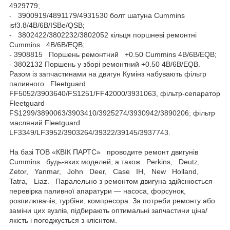
4929779;
- 3900919/4891179/4931530 болт шатуна Cummins
isf3.8/4B/6B/ISBe/QSB;
- 3802422/3802232/3802052 кільця поршневі ремонтні
Cummins 4B/6B/EQB;
- 3908815 Поршень ремонтний +0.50 Cummins 4B/6B/EQB;
- 3802132 Поршень у зборі ремонтний +0.50 4B/6B/EQB.
Разом із запчастинами на двигун Кумінз набувають фільтр
паливного Fleetguard
FF5052/3903640/FS1251/FF42000/3931063, фільтр-сепаратор
Fleetguard
FS1299/3890063/3903410/3925274/3930942/3890206; фільтр
масляний Fleetguard
LF3349/LF3952/3903264/39322/39145/3937743.
На базі ТОВ «КВІК ПАРТС» проводите ремонт двигунів
Cummins будь-яких моделей, а також Perkins, Deutz,
Zetor, Yanmar, John Deer, Case IH, New Holland,
Tatra, Liaz. Паралельно з ремонтом двигуна здійснюється
перевірка паливної апаратури — насоса, форсунок,
розпилювачів; турбіни, компресора. За потреби ремонту або
заміни цих вузлів, підбирають оптимальні запчастини ціна/
якість і погоджується з клієнтом.