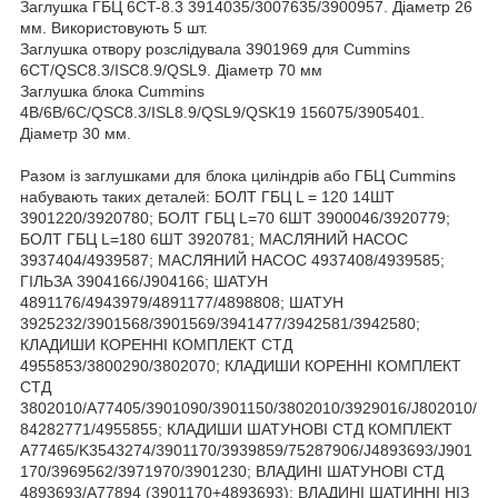
Заглушка ГБЦ 6CT-8.3 3914035/3007635/3900957. Діаметр 26
мм. Використовують 5 шт.
Заглушка отвору розслідувала 3901969 для Cummins
6CT/QSC8.3/ISC8.9/QSL9. Діаметр 70 мм
Заглушка блока Cummins
4B/6B/6C/QSC8.3/ISL8.9/QSL9/QSK19 156075/3905401.
Діаметр 30 мм.
Разом із заглушками для блока циліндрів або ГБЦ Cummins
набувають таких деталей: БОЛТ ГБЦ L = 120 14ШТ
3901220/3920780; БОЛТ ГБЦ L=70 6ШТ 3900046/3920779;
БОЛТ ГБЦ L=180 6ШТ 3920781; МАСЛЯНИЙ НАСОС
3937404/4939587; МАСЛЯНИЙ НАСОС 4937408/4939585;
ГІЛЬЗА 3904166/J904166; ШАТУН
4891176/4943979/4891177/4898808; ШАТУН
3925232/3901568/3901569/3941477/3942581/3942580;
КЛАДИШИ КОРЕННІ КОМПЛЕКТ СТД
4955853/3800290/3802070; КЛАДИШИ КОРЕННІ КОМПЛЕКТ
СТД
3802010/A77405/3901090/3901150/3802010/3929016/J802010/
84282771/4955855; КЛАДИШИ ШАТУНОВІ СТД КОМПЛЕКТ
A77465/K3543274/3901170/3939859/75287906/J4893693/J901
170/3969562/3971970/3901230; ВЛАДИНІ ШАТУНОВІ СТД
4893693/A77894 (3901170+4893693); ВЛАДИНІ ШАТИННІ НІЗ