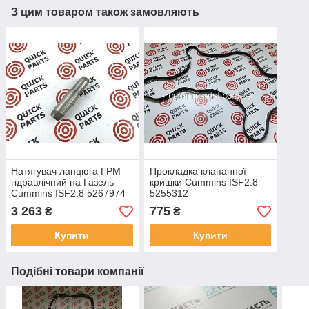
З цим товаром також замовляють
Натягувач ланцюга ГРМ
Прокладка клапанної
гідравлічний на Газель
кришки Cummins ISF2.8
Cummins ISF2.8 5267974
5255312
3 263
775
₴
₴
Купити
Купити
Подібні товари компанії