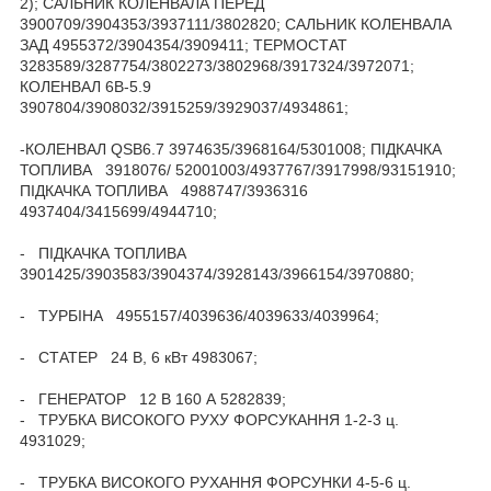
2); САЛЬНИК КОЛЕНВАЛА ПЕРЕД
3900709/3904353/3937111/3802820; САЛЬНИК КОЛЕНВАЛА
ЗАД 4955372/3904354/3909411; ТЕРМОСТАТ
3283589/3287754/3802273/3802968/3917324/3972071;
КОЛЕНВАЛ 6B-5.9
3907804/3908032/3915259/3929037/4934861;
-КОЛЕНВАЛ QSB6.7 3974635/3968164/5301008; ПІДКАЧКА
ТОПЛИВА 3918076/ 52001003/4937767/3917998/93151910;
ПІДКАЧКА ТОПЛИВА 4988747/3936316
4937404/3415699/4944710;
- ПІДКАЧКА ТОПЛИВА
3901425/3903583/3904374/3928143/3966154/3970880;
- ТУРБІНА 4955157/4039636/4039633/4039964;
- СТАТЕР 24 В, 6 кВт 4983067;
- ГЕНЕРАТОР 12 В 160 А 5282839;
- ТРУБКА ВИСОКОГО РУХУ ФОРСУКАННЯ 1-2-3 ц.
4931029;
- ТРУБКА ВИСОКОГО РУХАННЯ ФОРСУНКИ 4-5-6 ц.