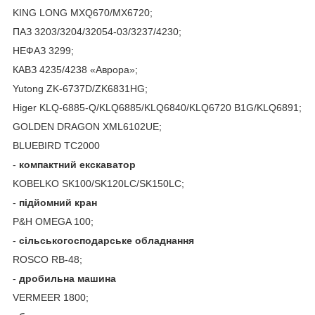
KING LONG MXQ670/MX6720;
ПАЗ 3203/3204/32054-03/3237/4230;
НЕФАЗ 3299;
КАВЗ 4235/4238 «Аврора»;
Yutong ZK-6737D/ZK6831HG;
Higer KLQ-6885-Q/KLQ6885/KLQ6840/KLQ6720 B1G/KLQ6891;
GOLDEN DRAGON XML6102UE;
BLUEBIRD TC2000
-
компактний
екскаватор
KOBELKO SK100/SK120LC/SK150LC;
-
підйомний кран
P&H OMEGA 100;
-
сільськогосподарське обладнання
ROSCO RB-48;
-
дробильна машина
VERMEER 1800;