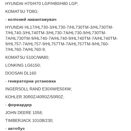
HYUNDAI H70/H70 LGP/H80/H80 LGP;
KOMATSU TD8G;
-
колісний
навантажувач
HYUNDAI HL17/HL730-3/HL730-7/HL730TM-3/HL730TM-
7/HL740-3/HL740TM-3/HL730-7A/HL730-9/HL730TM-
7A/HL730TM-9/HL740-7A/HL740-9/HL740TM-7A/HL740TM-
9/HL757-7A/HL757-9/HL757TM-7A/HL757TM-9/HL760-
7/HL760-7A/HL760-9;
KOMATSU 510C/WA80;
LONKING LG6150;
DOOSAN DL160
-
генераторна
установка
INGERSOLL RAND E30XW/E50XW;
KOHLER 30R0Z/40R0Z/50R0Z;
-
форвардер
JOHN DEERE 1058;
TIMBERJACK 1010B/230;
-
автобус