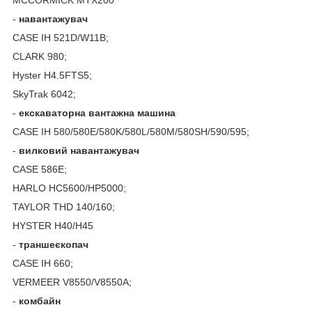
MCCORMICK MTX200
-
навантажувач
CASE IH 521D/W11B;
CLARK 980;
Hyster H4.5FTS5;
SkyTrak 6042;
-
екскаваторна вантажна машина
CASE IH 580/580E/580K/580L/580M/580SH/590/595;
-
вилковий навантажувач
CASE 586E;
HARLO HC5600/HP5000;
TAYLOR THD 140/160;
HYSTER H40/H45
-
траншеєкопач
CASE IH 660;
VERMEER V8550/V8550A;
-
комбайн