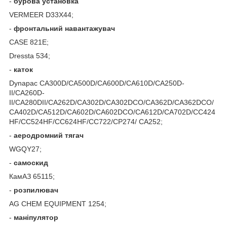
-
бурова установка
VERMEER D33X44;
-
фронтальний навантажувач
CASE 821E;
Dressta 534;
-
каток
Dynapac CA300D/CA500D/CA600D/CA610D/CA250D-
II/CA260D-
II/CA280DII/CA262D/CA302D/CA302DCO/CA362D/CA362DCO/
CA402D/CA512D/CA602D/CA602DCO/CA612D/CA702D/CC424
HF/CC524HF/CC624HF/CC722/CP274/ CA252;
-
аеродромний тягач
WGQY27;
-
самоскид
КамАЗ 65115;
-
розпилювач
AG CHEM EQUIPMENT 1254;
-
маніпулятор