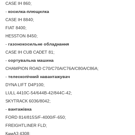
CASE IH 860;
-
косилка
-
плющилка
CASE IH 8840;
FIAT 8400;
HESSTON 8450;
-
газонокосильне обладнання
CASE IH CUB CADET 81;
-
сортувальна машина
CHAMPION ROAD C70/C70A/C76A/C80A/C86A;
-
телескопічний навантажувач
DYNA LIFT D4P100;
LULL 4410C-54/644B-42/844C-42;
SKYTRACK 6036/8042;
-
вантажівка
FORD 814/815S/F-4000/F-650;
FREIGHTLINER FLD;
КамАЗ 4308;