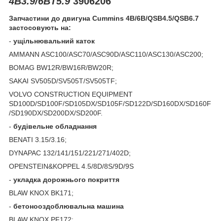
4B3.9/6BT5.9
3906206
Запчастини до двигуна
Cummins
4
B
/6
B
/
QSB
4.5/
QSB
6.7
застосовують на:
-
ущільнювальний каток
AMMANN ASC100/ASC70/ASC90D/ASC110/ASC130/ASC200;
BOMAG BW12R/BW16R/BW20R;
SAKAI SV505D/SV505T/SV505TF;
VOLVO CONSTRUCTION EQUIPMENT
SD100D/SD100F/SD105DX/SD105F/SD122D/SD160DX/SD160F
/SD190DX/SD200DX/SD200F.
-
будівельне обладнання
BENATI 3.15/3.16;
DYNAPAC 132/141/151/221/271/402D;
OPENSTEIN&KOPPEL 4.5/8D/8S/9D/9S
-
укладка дорожнього покриття
BLAW KNOX BK171;
-
бетонооздоблювальна машина
BLAW KNOX PF172;