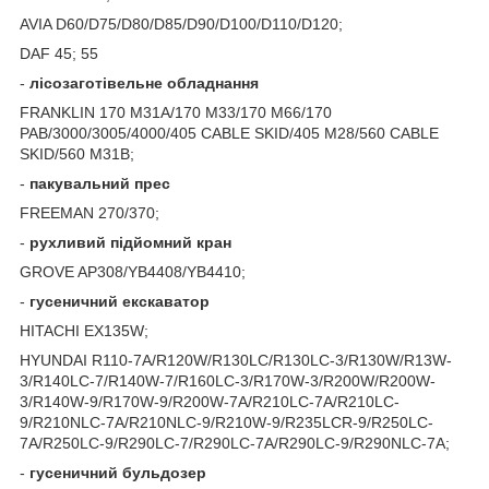
AVIA D60/D75/D80/D85/D90/D100/D110/D120;
DAF 45; 55
-
лісозаготівельне обладнання
FRANKLIN 170 M31A/170 M33/170 M66/170
PAB/3000/3005/4000/405 CABLE SKID/405 M28/560 CABLE
SKID/560 M31B;
-
пакувальний
прес
FREEMAN 270/370;
-
рухливий
підйомний кран
GROVE AP308/YB4408/YB4410;
-
гусеничний
екскаватор
HITACHI EX135W;
HYUNDAI R110-7A/R120W/R130LC/R130LC-3/R130W/R13W-
3/R140LC-7/R140W-7/R160LC-3/R170W-3/R200W/R200W-
3/R140W-9/R170W-9/R200W-7A/R210LC-7A/R210LC-
9/R210NLC-7A/R210NLC-9/R210W-9/R235LCR-9/R250LC-
7A/R250LC-9/R290LC-7/R290LC-7A/R290LC-9/R290NLC-7A;
-
гусеничний
бульдозер