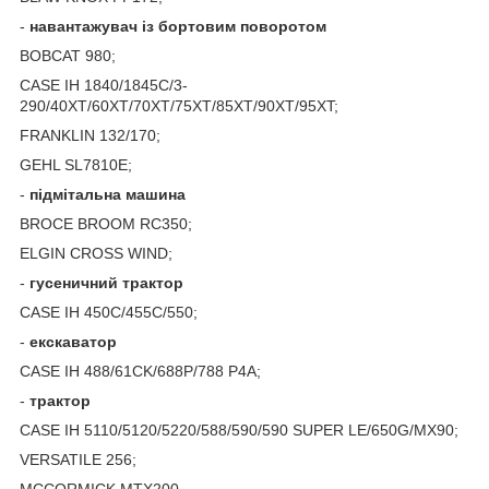
-
навантажувач із бортовим поворотом
BOBCAT 980;
CASE IH 1840/1845C/3-
290/40XT/60XT/70XT/75XT/85XT/90XT/95XT;
FRANKLIN 132/170;
GEHL SL7810E;
-
підмітальна
машина
BROCE BROOM RC350;
ELGIN CROSS WIND;
-
гусеничний
трактор
CASE IH 450C/455C/550;
-
екскаватор
CASE IH 488/61CK/688P/788 P4A;
-
трактор
CASE IH 5110/5120/5220/588/590/590 SUPER LE/650G/MX90;
VERSATILE 256;