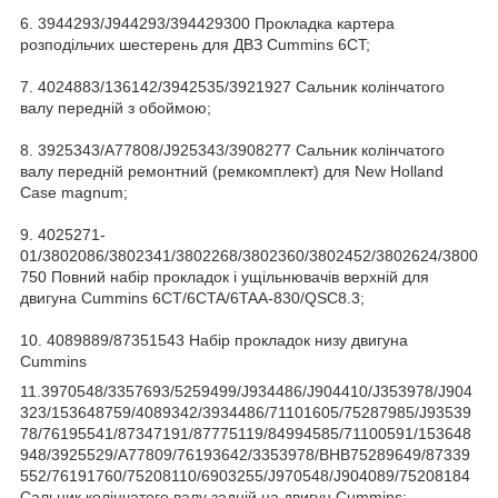
6. 3944293/J944293/394429300 Прокладка картера
розподільчих шестерень для ДВЗ Cummins 6CT;
7. 4024883/136142/3942535/3921927 Сальник колінчатого
валу передній з обоймою;
8. 3925343/A77808/J925343/3908277 Сальник колінчатого
валу передній ремонтний (ремкомплект) для New Holland
Case magnum;
9. 4025271-
01/3802086/3802341/3802268/3802360/3802452/3802624/3800
750 Повний набір прокладок і ущільнювачів верхній для
двигуна Cummins 6CT/6CTA/6TAA-830/QSC8.3;
10. 4089889/87351543 Набір прокладок низу двигуна
Cummins
11.3970548/3357693/5259499/J934486/J904410/J353978/J904
323/153648759/4089342/3934486/71101605/75287985/J93539
78/76195541/87347191/87775119/84994585/71100591/153648
948/3925529/A77809/76193642/3353978/BHB75289649/87339
552/76191760/75208110/6903255/J970548/J904089/75208184
Сальник колінчатого валу задній на двигун Cummins;