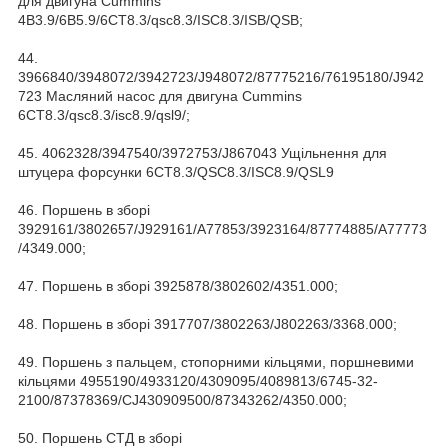
для двигуна Cummins
4B3.9/6B5.9/6CT8.3/qsc8.3/ISC8.3/ISB/QSB;
44.
3966840/3948072/3942723/J948072/87775216/76195180/J942
723 Масляний насос для двигуна Cummins
6CT8.3/qsc8.3/isc8.9/qsl9/;
45. 4062328/3947540/3972753/J867043 Ущільнення для
штуцера форсунки 6CT8.3/QSC8.3/ISC8.9/QSL9
46. Поршень в зборі
3929161/3802657/J929161/A77853/3923164/87774885/A77773
/4349.000;
47. Поршень в зборі 3925878/3802602/4351.000;
48. Поршень в зборі 3917707/3802263/J802263/3368.000;
49. Поршень з пальцем, стопорними кільцями, поршневими
кільцями 4955190/4933120/4309095/4089813/6745-32-
2100/87378369/CJ430909500/87343262/4350.000;
50. Поршень СТД в зборі