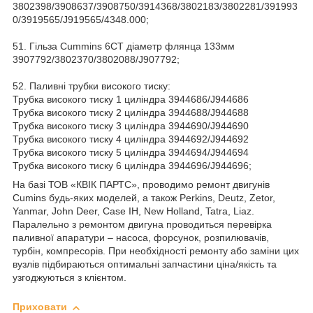
3802398/3908637/3908750/3914368/3802183/3802281/391993
0/3919565/J919565/4348.000;
51. Гільза Cummins 6CT діаметр флянца 133мм
3907792/3802370/3802088/J907792;
52. Паливні трубки високого тиску:
Трубка високого тиску 1 циліндра 3944686/J944686
Трубка високого тиску 2 циліндра 3944688/J944688
Трубка високого тиску 3 циліндра 3944690/J944690
Трубка високого тиску 4 циліндра 3944692/J944692
Трубка високого тиску 5 циліндра 3944694/J944694
Трубка високого тиску 6 циліндра 3944696/J944696;
На базі ТОВ «КВІК ПАРТС», проводимо ремонт двигунів
Cumins будь-яких моделей, а також Perkins, Deutz, Zetor,
Yanmar, John Deer, Case IH, New Holland, Tatra, Liaz.
Паралельно з ремонтом двигуна проводиться перевірка
паливної апаратури – насоса, форсунок, розпилювачів,
турбін, компресорів. При необхідності ремонту або заміни цих
вузлів підбираються оптимальні запчастини ціна/якість та
узгоджуються з клієнтом.
Приховати