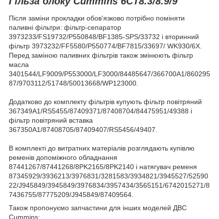
Гільза блоку Cummins 6CT8.3/8.9/9
Після заміни прокладки обов'язково потрібно поміняти
паливні фільтри: фільтр-сепаратор
3973233/FS19732/P550848/BF1385-SPS/33732 і вторинний
фільтр 3973232/FF5580/P550774/BF7815/33697/ WK930/6X.
Перед заміною паливних фільтрів також змінюють фільтр
масла
3401544/LF9009/P553000/LF3000/84485647/366700A1/860295
87/9703112/51748/50013668/WP123000.
Додатково до комплекту фільтрів купують фільтр повітряний
367349A1/RS5455/87409371/87408704/84475951/49388 і
фільтр повітряний вставка
367350A1/87408705/87409407/RS5456/49407.
В комплекті до витратних матеріалів розглядають купівлю
ременів допоміжного обладнання
87441267/87441268/8PK2165/8PK2140 і натягувач ременя
87345929/3936213/3976831/3281583/3934821/3945527/52590
22/J945849/3945849/3976834/3957434/3565151/6742015271/8
7436755/87775209/J945849/87409564.
Також пропонуємо запчастини для інших моделей ДВС
Cummins: