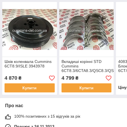
Шків коленвала Cummins
Вкладиші корінні STD
4083
6CT8.9/ISLE 3943978
Cummins
Блок
6CT8.3/6CTA8.3/QSC8.3/QSL9
6CT
3802210
4 870
4 799
₴
₴
Цін
Купити
Купити
Про нас
100% позитивних з 15 відгуків за рік
Працює з 24.11.2013