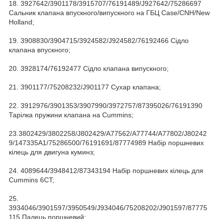
18. 3927642/3901178/3915707/76191489/J927642/75286697
Сальник клапана впускного/випускного на ГБЦ Case/CNH/New
Holland;
19. 3908830/3904715/3924582/J924582/76192466 Сідло
клапана впускного;
20. 3928174/76192477 Сідло клапана випускного;
21. 3901177/75208232/J901177 Сухар клапана;
22. 3912976/3901353/3907990/3972757/87395026/76191390
Тарілка пружини клапана на Cummins;
23.3802429/3802258/J802429/A77562/A77744/A77802/J80242
9/147335A1/75286500/76191691/87774989 Набір поршневих
кілець для двигуна куминз;
24. 4089644/3948412/87343194 Набір поршневих кілець для
Cummins 6CT;
25.
3934046/3901597/3950549/J934046/75208202/J901597/87775
115 Палець поршневий;