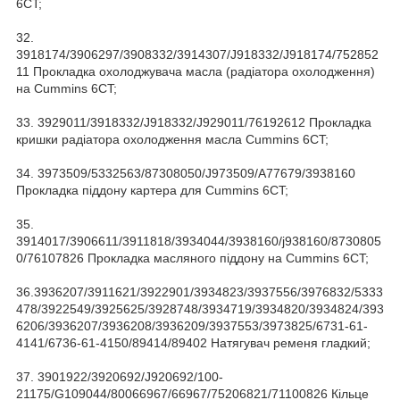
6CT;
32.
3918174/3906297/3908332/3914307/J918332/J918174/752852
11 Прокладка охолоджувача масла (радіатора охолодження)
на Cummins 6CT;
33. 3929011/3918332/J918332/J929011/76192612 Прокладка
кришки радіатора охолодження масла Cummins 6CT;
34. 3973509/5332563/87308050/J973509/A77679/3938160
Прокладка піддону картера для Cummins 6CT;
35.
3914017/3906611/3911818/3934044/3938160/j938160/8730805
0/76107826 Прокладка масляного піддону на Cummins 6CT;
36.3936207/3911621/3922901/3934823/3937556/3976832/5333
478/3922549/3925625/3928748/3934719/3934820/3934824/393
6206/3936207/3936208/3936209/3937553/3973825/6731-61-
4141/6736-61-4150/89414/89402 Натягувач ременя гладкий;
37. 3901922/3920692/J920692/100-
21175/G109044/80066967/66967/75206821/71100826 Кільце