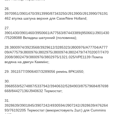
26.
3970951/3901470/3913990/87343250/J913900/J913990/76191
462 втулка шатуна верхня для Case/New Holland;
27.
3901430/3901460/3950661/A77563/87443389/j950661/J901430
/75208088 Вкладиш шатунний (половинка);
28.3800974/3923568/3929612/3285323/J800976/A77704/A777
09/A77579/J800976/J802975/J800974/J802479/74702007/7470
2008/3802479/3800976/3802975/1321.025/VPE1139 Помпа
водяна на двигун Каммінс;
29. 3911577/3906407/3289056 ремінь 8PK1650;
30.
3968559/5274887/5337942/3940632/5284903/87579684/87698
668/84427136/J940632 Термостат;
31.
3928639/3901845/3907242/4930594/J907242/J928639/476264
93/76192205 Термостат (використовують 2шт.) для Cummins