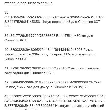
стопорне поршневого пальця;
38.
3901383/3901224/3924350/3971394/4947898/5266243/J90138
3/84487529/84145656 Шатун поршневий для Cummins 6CT-
8.3;
39. 3917729/J917729/75286698 Болт ГБЦ L=80mm для
Cummins 6CT;
40. 3800328/3948095/3944344/J944344/J948095 Гільза
коротка висотою 235мм і діаметром 114мм для двигунів
Cummins 6CT.
41. 3926126/3927683/3925530/A77810 Сальник колінчатого
валу задній для Cummins 6CT;
42. 3966430/3966431/87342996/5283931/5283930/87342996
Розподільчий вал для двигуна Cummins ISC8.9/QSL9;
43.3976831/3281583/3934821/3945527/3936213/5259022/J945
849/3945849/3976834/3957434/3565151/6742015271/8743675
5/87775209/J945849/87409564 Натягувач ременя ручейковий