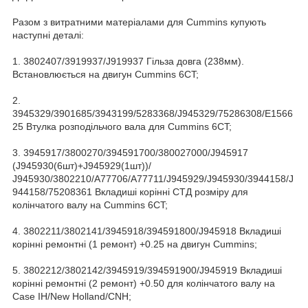
Разом з витратними матеріалами для Cummins купують
наступні деталі:
1. 3802407/3919937/J919937 Гільза довга (238мм).
Встановлюється на двигун Cummins 6CT;
2.
3945329/3901685/3943199/5283368/J945329/75286308/E1566
25 Втулка розподільчого вала для Cummins 6CT;
3. 3945917/3800270/394591700/380027000/J945917
(J945930(6шт)+J945929(1шт))/
J945930/3802210/A77706/A77711/J945929/J945930/3944158/J
944158/75208361 Вкладиші корінні СТД розміру для
колінчатого валу на Cummins 6CT;
4. 3802211/3802141/3945918/394591800/J945918 Вкладиші
корінні ремонтні (1 ремонт) +0.25 на двигун Cummins;
5. 3802212/3802142/3945919/394591900/J945919 Вкладиші
корінні ремонтні (2 ремонт) +0.50 для колінчатого валу на
Case IH/New Holland/CNH;