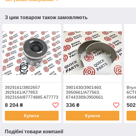
З цим товаром також замовляють
3929161/3802657
3901430/3901460,
Втул
J929161/A77853
3950661/A77563,
6CT
3923164/87774885 A77773
87443389/J950661
494
Поршень в зборі 6CT
Вкладиш шатунний
8 204
336
502
₴
₴
QSC/QSL
Купити
Купити
Подібні товари компанії