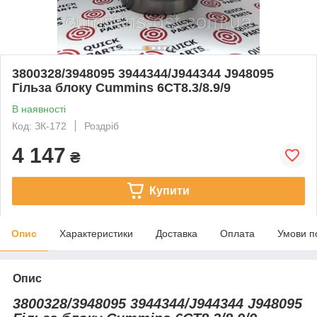
3800328/3948095 3944344/J944344 J948095
Гільза блоку Cummins 6CT8.3/8.9/9
В наявності
Код: ЗК-172
Роздріб
4 147
₴
Купити
Опис
Характеристики
Доставка
Оплата
Умови п
Опис
3800328/3948095 3944344/J944344 J948095