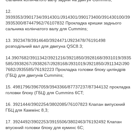
12.
3939353/3901734/3914301/J914301/390173400/391430100/39
3935300/87447962/76107832 Прокладка кришки заднього
сальника колінчатого валу для Cummins;
13. 3923478/3914640/3924471/J923478/76191498
розподільчий вал для двигуна QSC8.3;
14.3907682/3911342/3921216/3921850/3928168/3931019/3935
585/3938267/J938267/J928168/J931019/J921850/J911342/J90
7682/J935585/76192223 Прокладка головки блоку циліндрів
(ГБЦ) для двигунів Cummins;
15. 4981796/3967059/3943366/87737237/87344132 прокладка
головки блоку (ГБЦ) для Cummins 6CT;
16. 3921444/3902254/3802085/76107823 Клапан випускний
ГБЦ для Каммінс 8,3;
17. 3924492/3902253/3915506/3802463/76192492 Клапан
впускний головки блоку для куминс 6C;