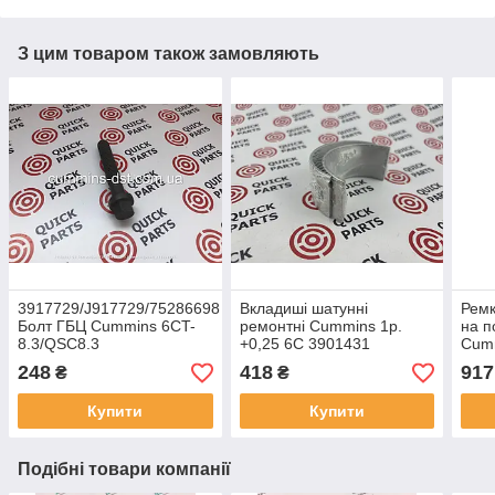
З цим товаром також замовляють
3917729/J917729/75286698
Вкладиші шатунні
Ремк
Болт ГБЦ Cummins 6CT-
ремонтні Cummins 1р.
на п
8.3/QSC8.3
+0,25 6C 3901431
Cum
248
418
917
₴
₴
Купити
Купити
Подібні товари компанії