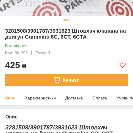
3281508/3901787/3931623 Штовхач клапана на
двигун Cummins 6C, 6CT, 6CTA
В наявності
Код: ЗК-392
Роздріб
425
₴
Купити
Опис
Характеристики
Доставка
Оплата
Умови п
Опис
3281508/3901787/3931623 Штовхач