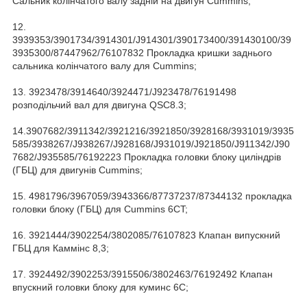
Сальник колінчатого валу задній на двигун Cummins;
12.
3939353/3901734/3914301/J914301/390173400/391430100/39
3935300/87447962/76107832 Прокладка кришки заднього
сальника колінчатого валу для Cummins;
13. 3923478/3914640/3924471/J923478/76191498
розподільчий вал для двигуна QSC8.3;
14.3907682/3911342/3921216/3921850/3928168/3931019/3935
585/3938267/J938267/J928168/J931019/J921850/J911342/J90
7682/J935585/76192223 Прокладка головки блоку циліндрів
(ГБЦ) для двигунів Cummins;
15. 4981796/3967059/3943366/87737237/87344132 прокладка
головки блоку (ГБЦ) для Cummins 6CT;
16. 3921444/3902254/3802085/76107823 Клапан випускний
ГБЦ для Каммінс 8,3;
17. 3924492/3902253/3915506/3802463/76192492 Клапан
впускний головки блоку для куминс 6C;