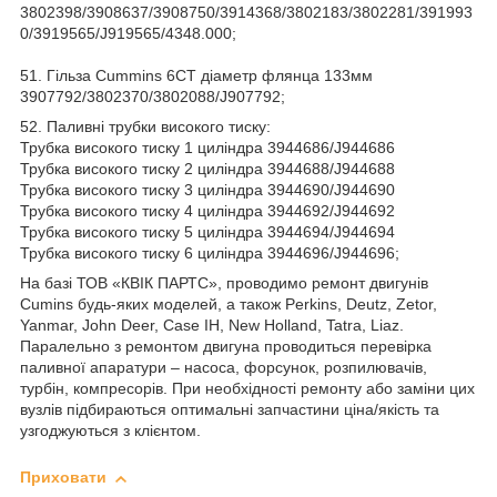
3802398/3908637/3908750/3914368/3802183/3802281/391993
0/3919565/J919565/4348.000;
51. Гільза Cummins 6CT діаметр флянца 133мм
3907792/3802370/3802088/J907792;
52. Паливні трубки високого тиску:
Трубка високого тиску 1 циліндра 3944686/J944686
Трубка високого тиску 2 циліндра 3944688/J944688
Трубка високого тиску 3 циліндра 3944690/J944690
Трубка високого тиску 4 циліндра 3944692/J944692
Трубка високого тиску 5 циліндра 3944694/J944694
Трубка високого тиску 6 циліндра 3944696/J944696;
На базі ТОВ «КВІК ПАРТС», проводимо ремонт двигунів
Cumins будь-яких моделей, а також Perkins, Deutz, Zetor,
Yanmar, John Deer, Case IH, New Holland, Tatra, Liaz.
Паралельно з ремонтом двигуна проводиться перевірка
паливної апаратури – насоса, форсунок, розпилювачів,
турбін, компресорів. При необхідності ремонту або заміни цих
вузлів підбираються оптимальні запчастини ціна/якість та
узгоджуються з клієнтом.
Приховати