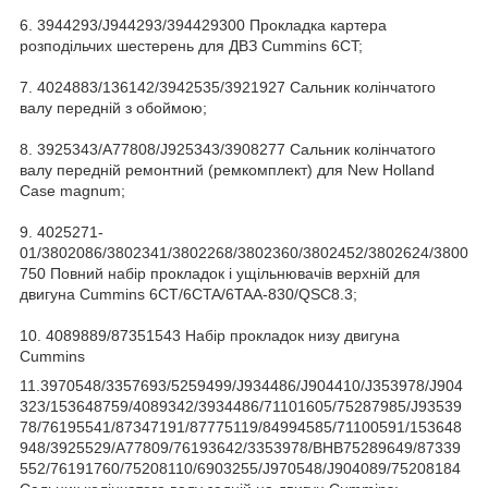
6. 3944293/J944293/394429300 Прокладка картера
розподільчих шестерень для ДВЗ Cummins 6CT;
7. 4024883/136142/3942535/3921927 Сальник колінчатого
валу передній з обоймою;
8. 3925343/A77808/J925343/3908277 Сальник колінчатого
валу передній ремонтний (ремкомплект) для New Holland
Case magnum;
9. 4025271-
01/3802086/3802341/3802268/3802360/3802452/3802624/3800
750 Повний набір прокладок і ущільнювачів верхній для
двигуна Cummins 6CT/6CTA/6TAA-830/QSC8.3;
10. 4089889/87351543 Набір прокладок низу двигуна
Cummins
11.3970548/3357693/5259499/J934486/J904410/J353978/J904
323/153648759/4089342/3934486/71101605/75287985/J93539
78/76195541/87347191/87775119/84994585/71100591/153648
948/3925529/A77809/76193642/3353978/BHB75289649/87339
552/76191760/75208110/6903255/J970548/J904089/75208184