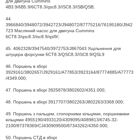
для двигуна Cummins
4B3.9/6B5.9/6CT8.3/qsc8.3/ISC8.3/ISB/QSB;
44.
3966840/3948072/3942723/J948072/87775216/76195180/J942
723 Масляний насос для двигуна Cummins
6CT8.3/qsc8.3/isc8.9/qsl9/;
45. 4062328/3947540/3972753/J867043 Ущільнення для
штуцера форсунки 6CT8.3/QSC8.3/ISC8.9/QSL9
46. Поршень в зборі
3929161/3802657/J929161/A77853/3923164/87774885/A77773
/4349.000;
47. Поршень в зборі 3925878/3802602/4351.000;
48. Поршень в зборі 3917707/3802263/J802263/3368.000;
49. Поршень з пальцем, стопорними кільцями, поршневими
кільцями 4955190/4933120/4309095/4089813/6745-32-
2100/87378369/CJ430909500/87343262/4350.000;
50. Поршень СТД в зборі