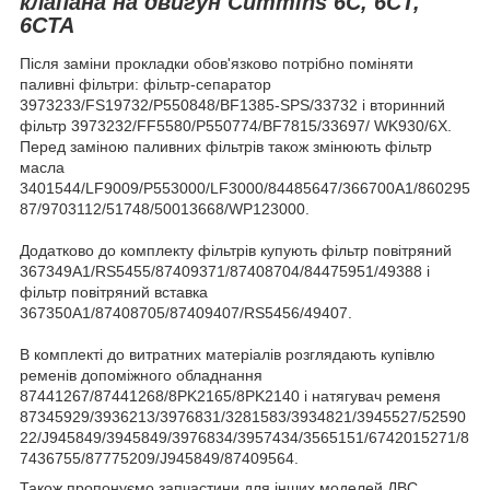
клапана на двигун Cummins 6C, 6CT,
6CTA
Після заміни прокладки обов'язково потрібно поміняти
паливні фільтри: фільтр-сепаратор
3973233/FS19732/P550848/BF1385-SPS/33732 і вторинний
фільтр 3973232/FF5580/P550774/BF7815/33697/ WK930/6X.
Перед заміною паливних фільтрів також змінюють фільтр
масла
3401544/LF9009/P553000/LF3000/84485647/366700A1/860295
87/9703112/51748/50013668/WP123000.
Додатково до комплекту фільтрів купують фільтр повітряний
367349A1/RS5455/87409371/87408704/84475951/49388 і
фільтр повітряний вставка
367350A1/87408705/87409407/RS5456/49407.
В комплекті до витратних матеріалів розглядають купівлю
ременів допоміжного обладнання
87441267/87441268/8PK2165/8PK2140 і натягувач ременя
87345929/3936213/3976831/3281583/3934821/3945527/52590
22/J945849/3945849/3976834/3957434/3565151/6742015271/8
7436755/87775209/J945849/87409564.
Також пропонуємо запчастини для інших моделей ДВС