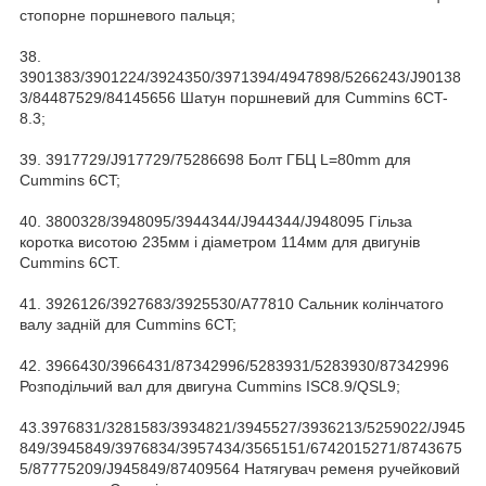
стопорне поршневого пальця;
38.
3901383/3901224/3924350/3971394/4947898/5266243/J90138
3/84487529/84145656 Шатун поршневий для Cummins 6CT-
8.3;
39. 3917729/J917729/75286698 Болт ГБЦ L=80mm для
Cummins 6CT;
40. 3800328/3948095/3944344/J944344/J948095 Гільза
коротка висотою 235мм і діаметром 114мм для двигунів
Cummins 6CT.
41. 3926126/3927683/3925530/A77810 Сальник колінчатого
валу задній для Cummins 6CT;
42. 3966430/3966431/87342996/5283931/5283930/87342996
Розподільчий вал для двигуна Cummins ISC8.9/QSL9;
43.3976831/3281583/3934821/3945527/3936213/5259022/J945
849/3945849/3976834/3957434/3565151/6742015271/8743675
5/87775209/J945849/87409564 Натягувач ременя ручейковий