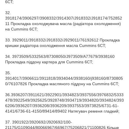
6CT;
32.
3918174/3906297/3908332/3914307/J918332/J918174/752852
11 Прокладка охолоджувача масла (радіатора охолодження)
на Cummins 6CT;
33. 3929011/3918332/J918332/J929011/76192612 Прокладка
кришки радіатора охолодження масла Cummins 6CT;
34. 3973509/5332563/87308050/J973509/A77679/3938160
Прокладка піддону картера для Cummins 6CT;
35.
3914017/3906611/3911818/3934044/3938160/j938160/8730805
0/76107826 Прокладка масляного піддону на Cummins 6CT;
36.3936207/3911621/3922901/3934823/3937556/3976832/5333
478/3922549/3925625/3928748/3934719/3934820/3934824/393
6206/3936207/3936208/3936209/3937553/3973825/6731-61-
4141/6736-61-4150/89414/89402 Натягувач ременя гладкий;
37. 3901922/3920692/J920692/100-
21175/G109044/80066967/66967/75206821/71100826 Кільце