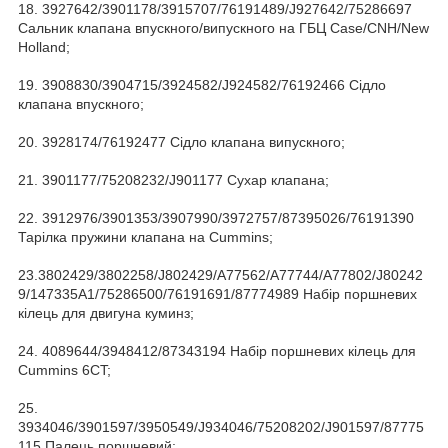
18. 3927642/3901178/3915707/76191489/J927642/75286697
Сальник клапана впускного/випускного на ГБЦ Case/CNH/New
Holland;
19. 3908830/3904715/3924582/J924582/76192466 Сідло
клапана впускного;
20. 3928174/76192477 Сідло клапана випускного;
21. 3901177/75208232/J901177 Сухар клапана;
22. 3912976/3901353/3907990/3972757/87395026/76191390
Тарілка пружини клапана на Cummins;
23.3802429/3802258/J802429/A77562/A77744/A77802/J80242
9/147335A1/75286500/76191691/87774989 Набір поршневих
кілець для двигуна куминз;
24. 4089644/3948412/87343194 Набір поршневих кілець для
Cummins 6CT;
25.
3934046/3901597/3950549/J934046/75208202/J901597/87775
115 Палець поршневий;