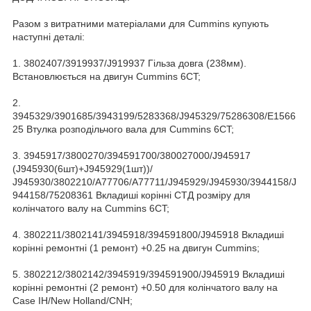
Разом з витратними матеріалами для Cummins купують
наступні деталі:
1. 3802407/3919937/J919937 Гільза довга (238мм).
Встановлюється на двигун Cummins 6CT;
2.
3945329/3901685/3943199/5283368/J945329/75286308/E1566
25 Втулка розподільчого вала для Cummins 6CT;
3. 3945917/3800270/394591700/380027000/J945917
(J945930(6шт)+J945929(1шт))/
J945930/3802210/A77706/A77711/J945929/J945930/3944158/J
944158/75208361 Вкладиші корінні СТД розміру для
колінчатого валу на Cummins 6CT;
4. 3802211/3802141/3945918/394591800/J945918 Вкладиші
корінні ремонтні (1 ремонт) +0.25 на двигун Cummins;
5. 3802212/3802142/3945919/394591900/J945919 Вкладиші
корінні ремонтні (2 ремонт) +0.50 для колінчатого валу на
Case IH/New Holland/CNH;