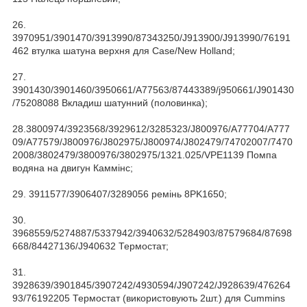
26.
3970951/3901470/3913990/87343250/J913900/J913990/76191
462 втулка шатуна верхня для Case/New Holland;
27.
3901430/3901460/3950661/A77563/87443389/j950661/J901430
/75208088 Вкладиш шатунний (половинка);
28.3800974/3923568/3929612/3285323/J800976/A77704/A777
09/A77579/J800976/J802975/J800974/J802479/74702007/7470
2008/3802479/3800976/3802975/1321.025/VPE1139 Помпа
водяна на двигун Каммінс;
29. 3911577/3906407/3289056 ремінь 8PK1650;
30.
3968559/5274887/5337942/3940632/5284903/87579684/87698
668/84427136/J940632 Термостат;
31.
3928639/3901845/3907242/4930594/J907242/J928639/476264
93/76192205 Термостат (використовують 2шт.) для Cummins