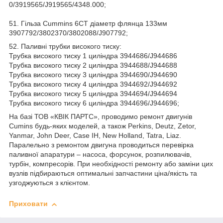
0/3919565/J919565/4348.000;
51. Гільза Cummins 6CT діаметр флянца 133мм
3907792/3802370/3802088/J907792;
52. Паливні трубки високого тиску:
Трубка високого тиску 1 циліндра 3944686/J944686
Трубка високого тиску 2 циліндра 3944688/J944688
Трубка високого тиску 3 циліндра 3944690/J944690
Трубка високого тиску 4 циліндра 3944692/J944692
Трубка високого тиску 5 циліндра 3944694/J944694
Трубка високого тиску 6 циліндра 3944696/J944696;
На базі ТОВ «КВІК ПАРТС», проводимо ремонт двигунів
Cumins будь-яких моделей, а також Perkins, Deutz, Zetor,
Yanmar, John Deer, Case IH, New Holland, Tatra, Liaz.
Паралельно з ремонтом двигуна проводиться перевірка
паливної апаратури – насоса, форсунок, розпилювачів,
турбін, компресорів. При необхідності ремонту або заміни цих
вузлів підбираються оптимальні запчастини ціна/якість та
узгоджуються з клієнтом.
Приховати