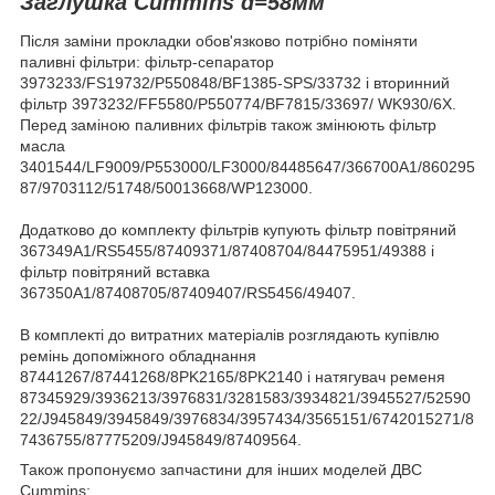
Заглушка Cummins d=58мм
Після заміни прокладки обов'язково потрібно поміняти
паливні фільтри: фільтр-сепаратор
3973233/FS19732/P550848/BF1385-SPS/33732 і вторинний
фільтр 3973232/FF5580/P550774/BF7815/33697/ WK930/6X.
Перед заміною паливних фільтрів також змінюють фільтр
масла
3401544/LF9009/P553000/LF3000/84485647/366700A1/860295
87/9703112/51748/50013668/WP123000.
Додатково до комплекту фільтрів купують фільтр повітряний
367349A1/RS5455/87409371/87408704/84475951/49388 і
фільтр повітряний вставка
367350A1/87408705/87409407/RS5456/49407.
В комплекті до витратних матеріалів розглядають купівлю
ремінь допоміжного обладнання
87441267/87441268/8PK2165/8PK2140 і натягувач ременя
87345929/3936213/3976831/3281583/3934821/3945527/52590
22/J945849/3945849/3976834/3957434/3565151/6742015271/8
7436755/87775209/J945849/87409564.
Також пропонуємо запчастини для інших моделей ДВС
Cummins: