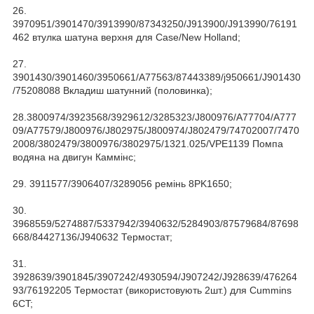
26.
3970951/3901470/3913990/87343250/J913900/J913990/76191
462 втулка шатуна верхня для Case/New Holland;
27.
3901430/3901460/3950661/A77563/87443389/j950661/J901430
/75208088 Вкладиш шатунний (половинка);
28.3800974/3923568/3929612/3285323/J800976/A77704/A777
09/A77579/J800976/J802975/J800974/J802479/74702007/7470
2008/3802479/3800976/3802975/1321.025/VPE1139 Помпа
водяна на двигун Каммінс;
29. 3911577/3906407/3289056 ремінь 8PK1650;
30.
3968559/5274887/5337942/3940632/5284903/87579684/87698
668/84427136/J940632 Термостат;
31.
3928639/3901845/3907242/4930594/J907242/J928639/476264
93/76192205 Термостат (використовують 2шт.) для Cummins
6CT;