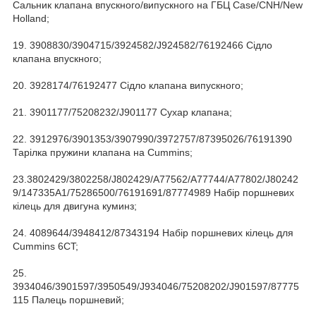
Сальник клапана впускного/випускного на ГБЦ Case/CNH/New
Holland;
19. 3908830/3904715/3924582/J924582/76192466 Сідло
клапана впускного;
20. 3928174/76192477 Сідло клапана випускного;
21. 3901177/75208232/J901177 Сухар клапана;
22. 3912976/3901353/3907990/3972757/87395026/76191390
Тарілка пружини клапана на Cummins;
23.3802429/3802258/J802429/A77562/A77744/A77802/J80242
9/147335A1/75286500/76191691/87774989 Набір поршневих
кілець для двигуна куминз;
24. 4089644/3948412/87343194 Набір поршневих кілець для
Cummins 6CT;
25.
3934046/3901597/3950549/J934046/75208202/J901597/87775
115 Палець поршневий;