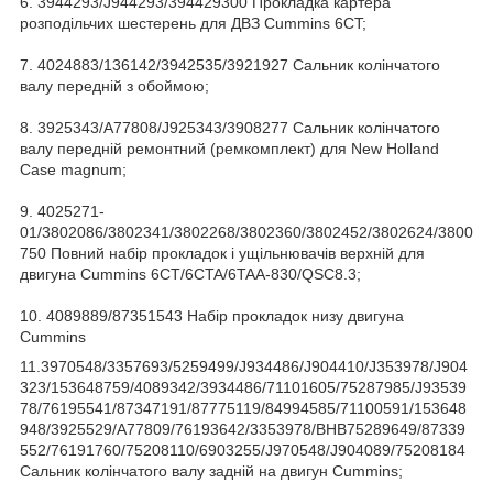
6. 3944293/J944293/394429300 Прокладка картера
розподільчих шестерень для ДВЗ Cummins 6CT;
7. 4024883/136142/3942535/3921927 Сальник колінчатого
валу передній з обоймою;
8. 3925343/A77808/J925343/3908277 Сальник колінчатого
валу передній ремонтний (ремкомплект) для New Holland
Case magnum;
9. 4025271-
01/3802086/3802341/3802268/3802360/3802452/3802624/3800
750 Повний набір прокладок і ущільнювачів верхній для
двигуна Cummins 6CT/6CTA/6TAA-830/QSC8.3;
10. 4089889/87351543 Набір прокладок низу двигуна
Cummins
11.3970548/3357693/5259499/J934486/J904410/J353978/J904
323/153648759/4089342/3934486/71101605/75287985/J93539
78/76195541/87347191/87775119/84994585/71100591/153648
948/3925529/A77809/76193642/3353978/BHB75289649/87339
552/76191760/75208110/6903255/J970548/J904089/75208184
Сальник колінчатого валу задній на двигун Cummins;