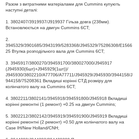
Разом з витратними матеріалами для Cummins купують
наступні деталі:
1. 3802407/3919937/J919937 Гільза довга (238мм).
Встановлюється на двигун Cummins 6CT;
2.
3945329/3901685/3943199/5283368/J945329/75286308/E1566
25 Втулка розподільчого вала для Cummins 6CT;
3. 3945917/3800270/394591700/380027000/J945917
(J945930(6шт)+J945929(1шт))/
J945930/3802210/A77706/A77711/J945929/J945930/3944158/J
944158/75208361 Вкладиші корінні СТД розміру для
колінчатого валу на Cummins 6CT;
4. 3802211/3802141/3945918/394591800/J945918 Вкладиші
корінні ремонтні (1 ремонт) +0.25 на двигун Cummins;
5. 3802212/3802142/3945919/394591900/J945919 Вкладиші
корінні ремонтні (2 ремонт) +0.50 для колінчатого валу на
Case IH/New Holland/CNH;