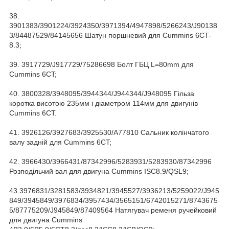
38.
3901383/3901224/3924350/3971394/4947898/5266243/J90138
3/84487529/84145656 Шатун поршневий для Cummins 6CT-
8.3;
39. 3917729/J917729/75286698 Болт ГБЦ L=80mm для
Cummins 6CT;
40. 3800328/3948095/3944344/J944344/J948095 Гільза
коротка висотою 235мм і діаметром 114мм для двигунів
Cummins 6CT.
41. 3926126/3927683/3925530/A77810 Сальник колінчатого
валу задній для Cummins 6CT;
42. 3966430/3966431/87342996/5283931/5283930/87342996
Розподільчий вал для двигуна Cummins ISC8.9/QSL9;
43.3976831/3281583/3934821/3945527/3936213/5259022/J945
849/3945849/3976834/3957434/3565151/6742015271/8743675
5/87775209/J945849/87409564 Натягувач ременя ручейковий
для двигуна Cummins