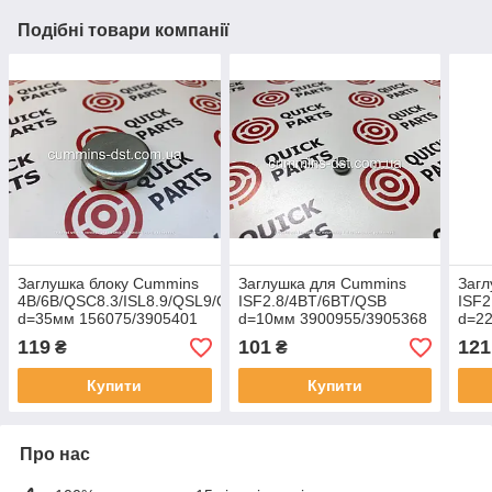
Подібні товари компанії
Заглушка блоку Cummins
Заглушка для Cummins
Загл
4B/6B/QSC8.3/ISL8.9/QSL9/QSK19
ISF2.8/4BT/6BT/QSB
ISF2
d=35мм 156075/3905401
d=10мм 3900955/3905368
d=2
119
101
121
₴
₴
Купити
Купити
Про нас