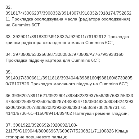
32.
3918174/3906297/3908332/3914307/J918332/J918174/752852
11 Прокладка охолоджувача масла (радіатора охолодження)
на Cummins 6CT;
33. 3929011/3918332/J918332/J929011/76192612 Прокладка
кришки радіатора охолодження масла Cummins 6CT;
34. 3973509/5332563/87308050/J973509/A77679/3938160
Прокладка піддону картера для Cummins 6CT;
35.
3914017/3906611/3911818/3934044/3938160/j938160/8730805
0/76107826 Прокладка масляного піддону на Cummins 6CT;
36.3936207/3911621/3922901/3934823/3937556/3976832/5333
478/3922549/3925625/3928748/3934719/3934820/3934824/393
6206/3936207/3936208/3936209/3937553/3973825/6731-61-
4141/6736-61-4150/89414/89402 Натягувач ременя гладкий;
37. 3901922/3920692/J920692/100-
21175/G109044/80066967/66967/75206821/71100826 Кільце
стопорне поршневого пальця;