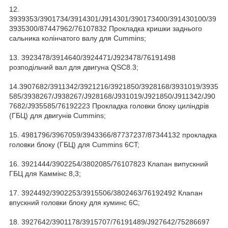
12.
3939353/3901734/3914301/J914301/390173400/391430100/39
3935300/87447962/76107832 Прокладка кришки заднього
сальника колінчатого валу для Cummins;
13. 3923478/3914640/3924471/J923478/76191498
розподільчий вал для двигуна QSC8.3;
14.3907682/3911342/3921216/3921850/3928168/3931019/3935
585/3938267/J938267/J928168/J931019/J921850/J911342/J90
7682/J935585/76192223 Прокладка головки блоку циліндрів
(ГБЦ) для двигунів Cummins;
15. 4981796/3967059/3943366/87737237/87344132 прокладка
головки блоку (ГБЦ) для Cummins 6CT;
16. 3921444/3902254/3802085/76107823 Клапан випускний
ГБЦ для Каммінс 8,3;
17. 3924492/3902253/3915506/3802463/76192492 Клапан
впускний головки блоку для куминс 6C;
18. 3927642/3901178/3915707/76191489/J927642/75286697