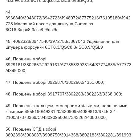
4B3.9/6B5.9/6CT8.3/qsc8.3/ISC8.3/ISB/QSB;
44.
3966840/3948072/3942723/J948072/87775216/76195180/J942
723 Масляний насос для двигуна Cummins
6CT8.3/qsc8.3/isc8.9/qsl9/;
45. 4062328/3947540/3972753/J867043 Ущільнення для
штуцера форсунки 6CT8.3/QSC8.3/ISC8.9/QSL9
46. Поршень в зборі
3929161/3802657/J929161/A77853/3923164/87774885/A77773
/4349.000;
47. Поршень в зборі 3925878/3802602/4351.000;
48. Поршень в зборі 3917707/3802263/J802263/3368.000;
49. Поршень з пальцем, стопорними кільцями, поршневими
кільцями 4955190/4933120/4309095/4089813/6745-32-
2100/87378369/CJ430909500/87343262/4350.000;
50. Поршень СТД в зборі
3802398/3908637/3908750/3914368/3802183/3802281/391993