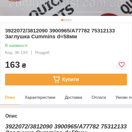
3922072/3812090 3900965/A77782 75312133
Заглушка Cummins d=58мм
В наявності
Код: ЗК-193
Роздріб
163
₴
Купити
Опис
Характеристики
Доставка
Оплата
Умови п
Опис
3922072/3812090 3900965/A77782 75312133