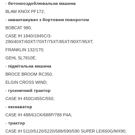
-
бетонооздоблювальна машина
BLAW KNOX PF172;
-
навантажувач з бортовим поворотом
BOBCAT 980;
CASE IH 1840/1845C/3-
290/40XT/60XT/70XT/75XT/85XT/90XT/95XT;
FRANKLIN 132/170;
GEHL SL7810E;
-
підмітальна
машина
BROCE BROOM RC350;
ELGIN CROSS WIND;
-
гусеничний
трактор
CASE IH 450C/455C/550;
-
екскаватор
CASE IH 488/61CK/688P/788 P4A;
-
трактор
CASE IH 5110/5120/5220/588/590/590 SUPER LE/650G/MX90;