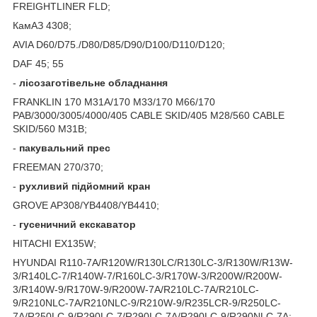
FREIGHTLINER FLD;
КамАЗ 4308;
AVIA D60/D75./D80/D85/D90/D100/D110/D120;
DAF 45; 55
-
лісозаготівельне
обладнання
FRANKLIN 170 M31A/170 M33/170 M66/170
PAB/3000/3005/4000/405 CABLE SKID/405 M28/560 CABLE
SKID/560 M31B;
-
пакувальний
прес
FREEMAN 270/370;
-
рухливий
підйомний
кран
GROVE AP308/YB4408/YB4410;
-
гусеничний
екскаватор
HITACHI EX135W;
HYUNDAI R110-7A/R120W/R130LC/R130LC-3/R130W/R13W-
3/R140LC-7/R140W-7/R160LC-3/R170W-3/R200W/R200W-
3/R140W-9/R170W-9/R200W-7A/R210LC-7A/R210LC-
9/R210NLC-7A/R210NLC-9/R210W-9/R235LCR-9/R250LC-
7A/R250LC-9/R290LC-7/R290LC-7A/R290LC-9/R290NLC-7A;