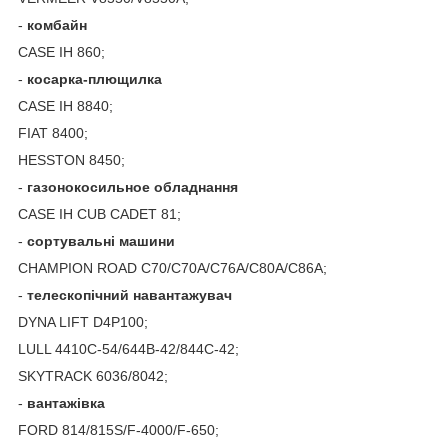
-
комбайн
CASE IH 860;
-
косарка
-
плющилка
CASE IH 8840;
FIAT 8400;
HESSTON 8450;
-
газонокосильное обладнання
CASE IH CUB CADET 81;
-
сортувальні машини
CHAMPION ROAD C70/C70A/C76A/C80A/C86A;
-
телескопічний навантажувач
DYNA LIFT D4P100;
LULL 4410C-54/644B-42/844C-42;
SKYTRACK 6036/8042;
-
вантажівка
FORD 814/815S/F-4000/F-650;