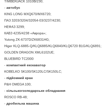
TIMBERJACK 1010B/230;
-
автобус
KING LONG MXQ670/MX6720;
ПАЗ 3203/3204/32054-03/3237/4230;
НЕФАЗ 3299;
КАВЗ 4235/4238 «Аврора»;
Yutong ZK-6737D/ZK6831HG;
Higer KLQ-6885-Q/KLQ6885/KLQ6840/KLQ6720 B1G/KLQ6891;
GOLDEN DRAGON XML6102UE;
BLUEBIRD TC2000
-
компактний
екскаватор
KOBELKO SK100/SK120LC/SK150LC;
-
підйомний кран
P&H OMEGA 100;
-
сільськогосподарське обладнання
ROSCO RB-48;
-
дробильна машина