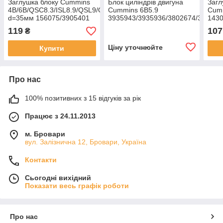
Заглушка блоку Cummins
Блок циліндрів двигуна
Загл
4B/6B/QSC8.3/ISL8.9/QSL9/QSK19
Cummins 6B5.9
Cumm
d=35мм 156075/3905401
3935943/3935936/3802674/393182
143
119
107
₴
Ціну уточнюйте
Купити
Про нас
100% позитивних з 15 відгуків за рік
Працює з 24.11.2013
м. Бровари
вул. Залізнична 12, Бровари, Україна
Контакти
Сьогодні вихідний
Показати весь графік роботи
Про нас