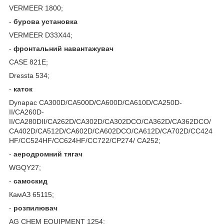
VERMEER 1800;
-
бурова установка
VERMEER D33X44;
-
фронтальний навантажувач
CASE 821E;
Dressta 534;
-
каток
Dynapac CA300D/CA500D/CA600D/CA610D/CA250D-
II/CA260D-
II/CA280DII/CA262D/CA302D/CA302DCO/CA362D/CA362DCO/
CA402D/CA512D/CA602D/CA602DCO/CA612D/CA702D/CC424
HF/CC524HF/CC624HF/CC722/CP274/ CA252;
-
аеродромний тягач
WGQY27;
-
самоскид
КамАЗ 65115;
-
розпилювач
AG CHEM EQUIPMENT 1254;