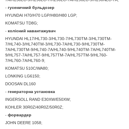
-
гусеничний
бульдозер
HYUNDAI H70/H70 LGP/H80/H80 LGP;
KOMATSU TD8G;
-
колісний
навантажувач
HYUNDAI HL17/HL730-3/HL730-7/HL730TM-3/HL730TM-
7/HL740-3/HL740TM-3/HL730-7A/HL730-9/HL730TM-
7A/HL730TM-9/HL740-7A/HL740-9/HL740TM-7A/HL740TM-
9/HL757-7A/HL757-9/HL757TM-7A/HL757TM-9/HL760-
7/HL760-7A/HL760-9;
KOMATSU 510C/WA80;
LONKING LG6150;
DOOSAN DL160
-
генераторна
установка
INGERSOLL RAND E30XW/E50XW;
KOHLER 30R0Z/40R0Z/50R0Z;
-
форвардер
JOHN DEERE 1058;