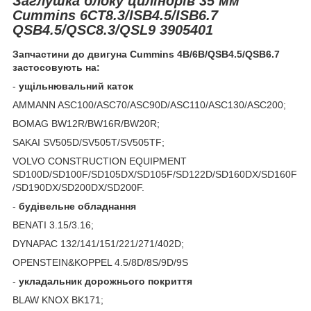
Заглушка блоку циліндрів 35 мм
Cummins 6CT8.3/ISB4.5/ISB6.7
QSB4.5/QSC8.3/QSL9 3905401
Запчастини до двигуна
Cummins
4
B
/6
B
/
QSB
4.5/
QSB
6.7
застосовують на:
-
ущільнювальний каток
AMMANN ASC100/ASC70/ASC90D/ASC110/ASC130/ASC200;
BOMAG BW12R/BW16R/BW20R;
SAKAI SV505D/SV505T/SV505TF;
VOLVO CONSTRUCTION EQUIPMENT
SD100D/SD100F/SD105DX/SD105F/SD122D/SD160DX/SD160F
/SD190DX/SD200DX/SD200F.
-
будівельне обладнання
BENATI 3.15/3.16;
DYNAPAC 132/141/151/221/271/402D;
OPENSTEIN&KOPPEL 4.5/8D/8S/9D/9S
-
укладальник дорожнього покриття
BLAW KNOX BK171;