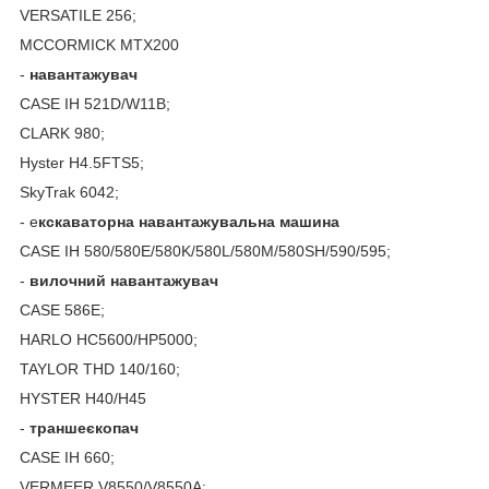
VERSATILE 256;
MCCORMICK MTX200
-
навантажувач
CASE IH 521D/W11B;
CLARK 980;
Hyster H4.5FTS5;
SkyTrak 6042;
- е
кскаваторна навантажувальна машина
CASE IH 580/580E/580K/580L/580M/580SH/590/595;
-
вилочний навантажувач
CASE 586E;
HARLO HC5600/HP5000;
TAYLOR THD 140/160;
HYSTER H40/H45
-
траншеєкопач
CASE IH 660;
VERMEER V8550/V8550A;