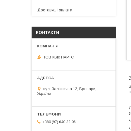
Доставка і оплата
КОНТАКТИ
ТОВ КВІК ПАРТС
В
вул. Залізнична 12, Бровари,
в
Україна
Д
з
*
+380 (97) 640-32-06
*