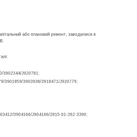
капітальний або плановий ремонт, заводилися в
be
.
алі:
0/3902344/J920781;
79/3901859/3903938/3918471/J920779;
3903412/3904166/J904166/2815-01-262-3390;