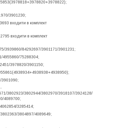
955853(3978818+3978820+3978822);
1970/3901230;
3693 входити в комплект
92795 входити в комплект
75/3939860/84292697/3901171/3901231;
1/4955860/75288304;
32451/3978820/3901150;
/4955861(4938934+4938938+4938950);
6/3901090;
-
671/3802923/3802944/3802970/3918107/3924128/
0/4089700;
062854/3285414;
3/3802363/3804897/4089649;