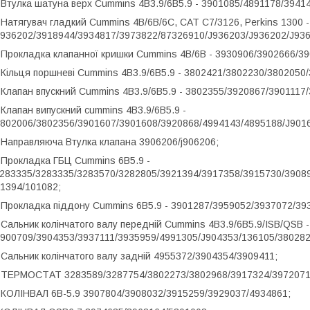
 Втулка шатуна верх Cummins 4B3.9/6B5.9 - 3901085/4891178/394
 Натягувач гладкий Cummins 4B/6B/6C, CAT C7/3126, Perkins 1300 -
936202/3918944/3934817/3973822/87326910/J936203/J936202/J936
 Прокладка клапанної кришки Cummins 4B/6B - 3930906/3902666/3
 Кільця поршневі Cummins 4B3.9/6B5.9 - 3802421/3802230/3802050
 Клапан впускний Cummins 4B3.9/6B5.9 - 3802355/3920867/3901117
 Клапан випускний cummins 4B3.9/6B5.9 -
802006/3802356/3901607/3901608/3920868/4994143/4895188/J9016
 Направляюча Втулка клапана 3906206/j906206;
 Прокладка ГБЦ Cummins 6B5.9 -
283335/3283335/3283570/3282805/3921394/3917358/3915730/3908
1394/101082;
 Прокладка піддону Cummins 6B5.9 - 3901287/3959052/3937072/39
 Сальник колінчатого валу передній Cummins 4B3.9/6B5.9/ISB/QSB -
900709/3904353/3937111/3935959/4991305/J904353/136105/380282
 Сальник колінчатого валу задній 4955372/3904354/3909411;
 ТЕРМОСТАТ 3283589/3287754/3802273/3802968/3917324/3972071
 КОЛІНВАЛ 6B-5.9 3907804/3908032/3915259/3929037/4934861;