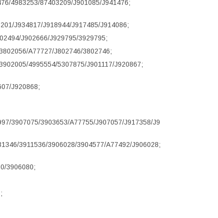
1476/4983253/87403209/J901085/J941476;
201/J934817/J918944/J917485/J914086;
902494/J902666/J929795/3929795;
/3802056/A77727/J802746/3802746;
/3902005/4995554/5307875/J901117/J920867;
07/J920868;
997/3907075/3903653/A77755/J907057/J917358/J9
31346/3911536/3906028/3904577/A77492/J906028;
0/3906080;
;