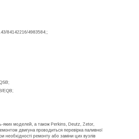
43/84142216/4983584;;
/QSB;
B/EQB;
яких моделей, а також Perkins, Deutz, Zetor,
 ремонтом двигуна проводиться перевірка паливної
ри необхідності ремонту або заміни цих вузлів