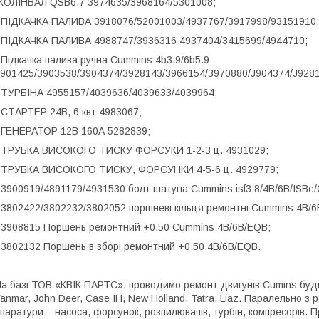
КОЛІНВАЛ QSB6.7 3974635/3968164/5301008;
 ПІДКАЧКА ПАЛИВА 3918076/52001003/4937767/3917998/93151910;
 ПІДКАЧКА ПАЛИВА 4988747/3936316 4937404/3415699/4944710;
 Підкачка палива ручна Cummins 4b3.9/6b5.9 -
901425/3903538/3904374/3928143/3966154/3970880/J904374/J9281
 ТУРБІНА 4955157/4039636/4039633/4039964;
 СТАРТЕР 24В, 6 квт 4983067;
 ГЕНЕРАТОР 12В 160А 5282839;
 ТРУБКА ВИСОКОГО ТИСКУ ФОРСУКИ 1-2-3 ц. 4931029;
 ТРУБКА ВИСОКОГО ТИСКУ, ФОРСУНКИ 4-5-6 ц. 4929779;
 3900919/4891179/4931530 болт шатуна Cummins isf3.8/4B/6B/ISBe
 3802422/3802232/3802052 поршневі кільця ремонтні Cummins 4B/6
 3908815 Поршень ремонтний +0.50 Cummins 4B/6B/EQB;
 3802132 Поршень в зборі ремонтний +0.50 4B/6B/EQB.
а базі ТОВ «КВІК ПАРТС», проводимо ремонт двигунів Cumins будь-
anmar, John Deer, Case IH, New Holland, Tatra, Liaz. Паралельно з
паратури – насоса, форсунок, розпилювачів, турбін, компресорів. П