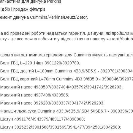
апчастини для двигуна Perkins
ідбір і продаж фільтрів
емонт двигуна Cummins/Perkins/Deutz/Zetor
.
а всі проведені роботи надається гарантія. Двигуни, які пройшли 
еху - це все можна побачити у відеозвітах на нашому каналі
Youtu
азом з витратними матеріалами для Cummins купують наступні дет
 Болт ГБЦ L=120 14шт 3901220/3920780;
 Болт ГБЦ довгий L=180mm Cummins 4B3.9/6B5.9 - 3920781/390394
 Болт ГБЦ короткий L=70mm Cummins 4B3.9/6B5.9 - 3900046/39207
 Масляний насос 4939587/3937404/4935792/3941742/3926203;
 Масляний насос 4937408/4939585;
 Масляний насос 3926203/3930337/3941742/J926203;
 Фальш-гільза суха Cummins 4B3.9/6B5.9/ISB4.5/ISB6.7 - 3900396/
 Шатун 4891176/4943979/4891177/4898808;
 Шатун 3925232/3901568/3901569/3941477/3942581/3942580;