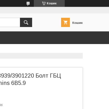
Кошик
Кошик
3939/3901220 Болт ГБЦ
ins 6B5.9
36