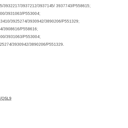
15/3932217/3937212/3937145/ 3937743/P558615;
000/3931063/P553004;
03410/3925274/3930942/3890206/P551329;
24/3908616/P558616;
000/3931063/P553004;
925274/3930942/3890206/P551329.
9/QSL9