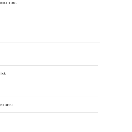
клієнтом.
іка
итанія