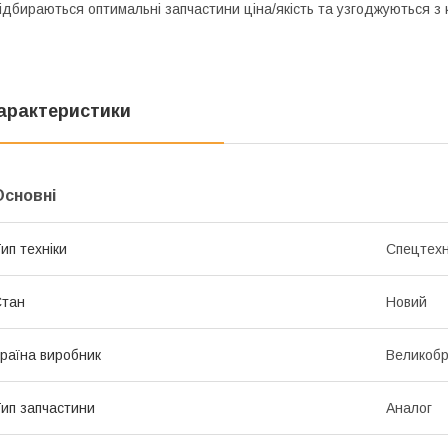
ідбираються оптимальні запчастини ціна/якість та узгоджуються з 
арактеристики
Основні
ип техніки
Спецтехн
Стан
Новий
раїна виробник
Великобр
ип запчастини
Аналог