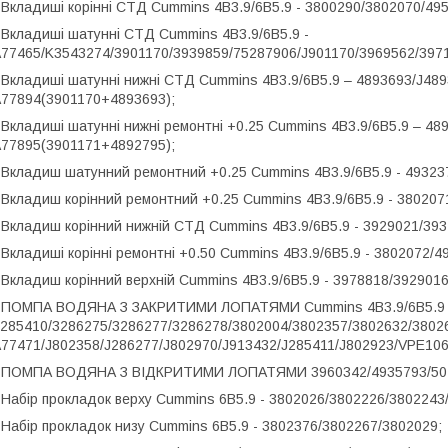
 Вкладиші корінні СТД Cummins 4B3.9/6B5.9 - 3800290/3802070/4
 Вкладиші шатунні СТД Cummins 4B3.9/6B5.9 -
77465/K3543274/3901170/3939859/75287906/J901170/3969562/397
 Вкладиші шатунні нижні СТД Cummins 4B3.9/6B5.9 – 4893693/J489
77894(3901170+4893693);
 Вкладиші шатунні нижні ремонтні +0.25 Cummins 4B3.9/6B5.9 – 48
77895(3901171+4892795);
 Вкладиш шатунний ремонтний +0.25 Cummins 4B3.9/6B5.9 - 49323
 Вкладиш корінний ремонтний +0.25 Cummins 4B3.9/6B5.9 - 380207
 Вкладиш корінний нижній СТД Cummins 4B3.9/6B5.9 - 3929021/39
 Вкладиші корінні ремонтні +0.50 Cummins 4B3.9/6B5.9 - 3802072
 Вкладиш корінний верхній Cummins 4B3.9/6B5.9 - 3978818/392901
- ПОМПА ВОДЯНА З ЗАКРИТИМИ ЛОПАТЯМИ Cummins 4B3.9/6B5.9 
285410/3286275/3286277/3286278/3802004/3802357/3802632/3802
77471/J802358/J286277/J802970/J913432/J285411/J802923/VPE106
- ПОМПА ВОДЯНА З ВІДКРИТИМИ ЛОПАТЯМИ 3960342/4935793/504
 Набір прокладок верху Cummins 6B5.9 - 3802026/3802226/380224
 Набір прокладок низу Cummins 6B5.9 - 3802376/3802267/3802029;