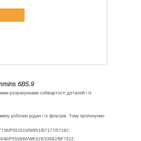
mmins 6B5.9
ими розрахунками собівартості деталей і їх
міну робочих рідин і їх фільтрів. Тому пропонуємо
7736/P551019/W951/B7177/57182;
8040/P550880/WK929/33682/BF7922;