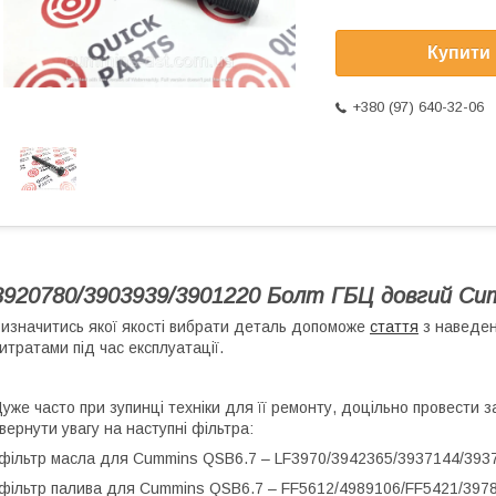
Купити
+380 (97) 640-32-06
3920780/3903939/3901220 Болт ГБЦ довгий Cu
изначитись якої якості вибрати деталь допоможе
стаття
з наведен
итратами під час експлуатації.
уже часто при зупинці техніки для її ремонту, доцільно провести за
вернути увагу на наступні фільтра:
фільтр масла для Cummins QSB6.7 – LF3970/3942365/3937144/393
фільтр палива для Cummins QSB6.7 – FF5612/4989106/FF5421/397