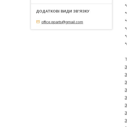
*
*
*
office.qparts@gmail.com
*
*
*
Т
З
З
З
З
З
З
З
З