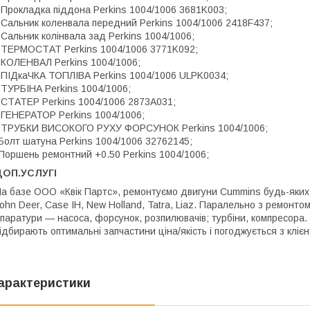
 Прокладка піддона Perkins 1004/1006 3681K003;
 Сальник коленвала передний Perkins 1004/1006 2418F437;
 Сальник колінвала зад Perkins 1004/1006;
 ТЕРМОСТАТ Perkins 1004/1006 3771K092;
 КОЛЕНВАЛ Perkins 1004/1006;
 ПІДкаЧКА ТОПЛІВА Perkins 1004/1006 ULPK0034;
 ТУРБІНА Perkins 1004/1006;
 СТАТЕР Perkins 1004/1006 2873A031;
 ГЕНЕРАТОР Perkins 1004/1006;
 ТРУБКИ ВИСОКОГО РУХУ ФОРСУНОК Perkins 1004/1006;
Болт шатуна Perkins 1004/1006 32762145;
Поршень ремонтний +0.50 Perkins 1004/1006;
ДОП.УСЛУГІ
а базе ООО «Квік Партс», ремонтуємо двигуни Cummins будь-яких м
ohn Deer, Case IH, New Holland, Tatra, Liaz. Паралельно з ремонто
паратури — насоса, форсунок, розпилювачів; турбіни, компресора. 
ідбирають оптимальні запчастини ціна/якість і погоджується з клієн
арактеристики