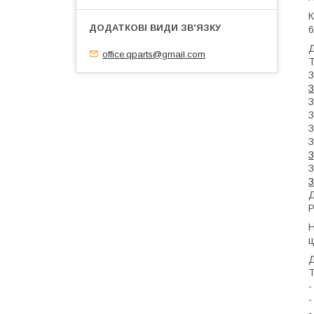
К
6
office.qparts@gmail.com
Т
З
З
З
З
З
З
З
З
З
Д
Р
Н
ц
Т
-
-
-