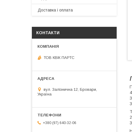
Доставка і оплата
КОНТАКТИ
ТОВ КВІК ПАРТС
П
вул. Залізнична 12, Бровари,
4
Україна
3
3
Т
2
3
+380 (97) 640-32-06
Н