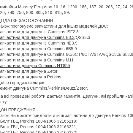
омбайни Massey Ferguson 10, 16, 1200, 186, 187, 20, 206, 27, 24, 284
20, 740, 750, 800, 805, 810, 815, 99.
ДОДАТКЕ ЗАСТОСУВАННЯ
акож пропонуємо запчастини для інших моделей ДВС:
апчастини для двигунів Cummins ISF2.8
апчастини для двигуна Cummins B3.3
/QSB3.3
апчастини для двигунів Cummins 4B3.9
апчастини для двигуна Cummins 6B5.9
апчастини для двигуна Cummins 6C/6CT/6CTA/6TAA/QSC8.3/ISL8.
апчастини для двигуна Cummins M11
апчастини двигуна Cummins NT855
апчастини для двигуна Zetor
апчастини для двигуна Perkins
обір і продаж фільтрів
емонт двигуна Cummins/Perkins/Deutz/Zetor.
а всі проведені роботи дається гарантія. Двигуни, які пройшли ка
еху.
ДОН.ПРЕДЖЕННЯ
акож Ви можете придбати й інші запчастини до двигуна Perkins 10
 Болт ГБЦ Perkins 1004/1006 32166219;
 Болт ГБЦ Perkins 1004/1006 32166221;
 Болт ГБЦ Perkins 1004/1006 32166222;