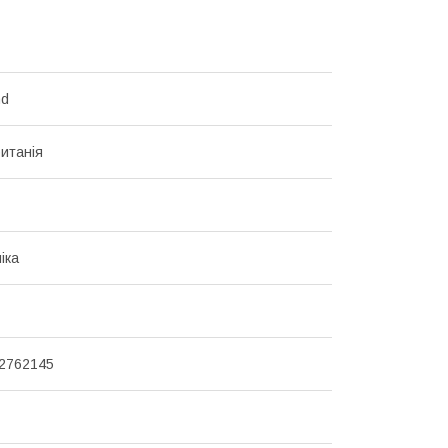
nd
итанія
іка
32762145