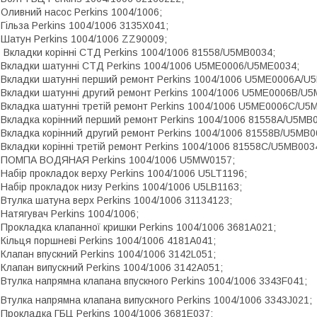
 Оливний насос Perkins 1004/1006;
 Гільза Perkins 1004/1006 3135X041;
 Шатун Perkins 1004/1006 ZZ90009;
 Вкладки корінні СТД Perkins 1004/1006 81558/U5MB0034;
 Вкладки шатунні СТД Perkins 1004/1006 U5ME0006/U5ME0034;
 Вкладки шатунні перший ремонт Perkins 1004/1006 U5ME0006A/U
 Вкладки шатунні другий ремонт Perkins 1004/1006 U5ME0006B/U
 Вкладка шатунні третій ремонт Perkins 1004/1006 U5ME0006C/U5
 Вкладка корінний перший ремонт Perkins 1004/1006 81558A/U5MB
 Вкладка корінний другий ремонт Perkins 1004/1006 81558B/U5MB0
 Вкладки корінні третій ремонт Perkins 1004/1006 81558C/U5MB003
 ПОМПА ВОДЯНАЯ Perkins 1004/1006 U5MW0157;
 Набір прокладок верху Perkins 1004/1006 U5LT1196;
 Набір прокладок низу Perkins 1004/1006 U5LB1163;
 Втулка шатуна верх Perkins 1004/1006 31134123;
 Натягувач Perkins 1004/1006;
 Прокладка клапанної кришки Perkins 1004/1006 3681A021;
 Кільця поршневі Perkins 1004/1006 4181A041;
 Клапан впускний Perkins 1004/1006 3142L051;
 Клапан випускний Perkins 1004/1006 3142A051;
 Втулка напрямна клапана впускного Perkins 1004/1006 3343F041;
 Втулка напрямна клапана випускного Perkins 1004/1006 3343J021;
 Прокладка ГБЦ Perkins 1004/1006 3681E037;