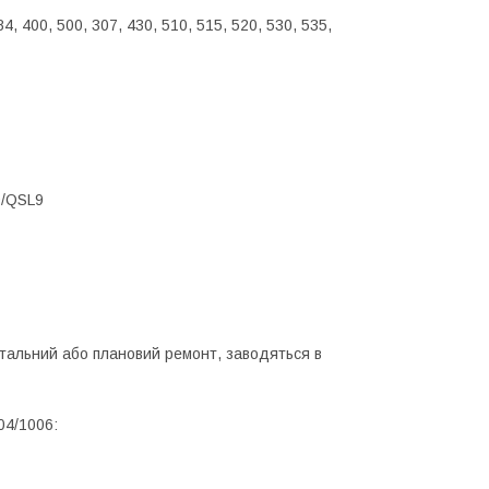
, 400, 500, 307, 430, 510, 515, 520, 530, 535,
9/QSL9
пітальний або плановий ремонт, заводяться в
04/1006: