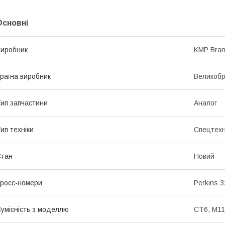
Основні
иробник
KMP Bra
раїна виробник
Великобр
ип запчастини
Аналог
ип техніки
Спецтехн
Стан
Новий
росс-номери
Perkins 
умісність з моделлю
CT6, M11