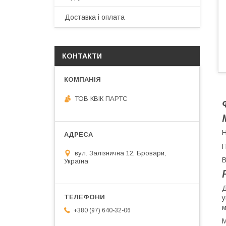
Доставка і оплата
КОНТАКТИ
ТОВ КВІК ПАРТС
Н
П
вул. Залізнична 12, Бровари,
В
Україна
Д
у
м
+380 (97) 640-32-06
М