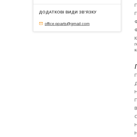
П
П
Ф
office.qparts@gmail.com
Ф
К
г
к
П
Н
П
В
С
Н
Н