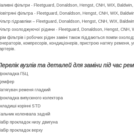
аливні фільтри - Fleetguard, Donaldson, Hengst, CNH, WIX, Baldwin, S
овітряні фільтра - Fleetguard, Donaldson, Hengst, CNH, WIX, Baldwin,
ільтр гідравліки – Fleetguard, Donaldson, Hengst, CNH, WIX, Baldwin, 
ільтр охолоджуючої рідини - Fleetguard, Donaldson, Hengst, CNH, WIX
рім фільтрів і робочих рідин заміні також піддаються помпи охоло
енераторів, компресорів, кондиціонерів, пристрою натягу ременя, 
артерів.
Перелік вузлів та деталей для заміни під час ре
рокладка ГБЦ
Демфер
атягувач ременя гладкий
рокладка випускного колектора
кладиші корінні STD
альник коленвала задній
абір прокладок низу двигуна
абір прокладок верху