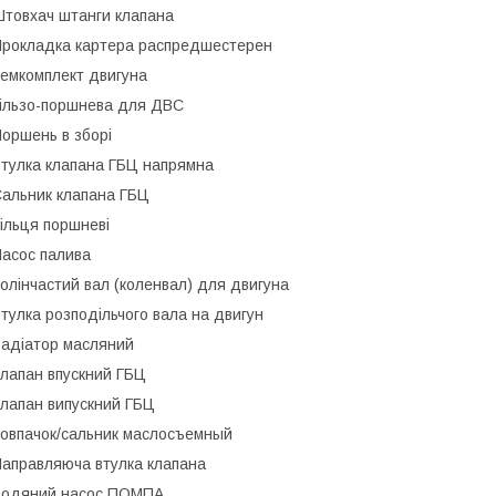
товхач штанги клапана
рокладка картера распредшестерен
емкомплект двигуна
ільзо-поршнева для ДВС
оршень в зборі
тулка клапана ГБЦ напрямна
альник клапана ГБЦ
ільця поршневі
асос палива
олінчастий вал (коленвал) для двигуна
тулка розподільчого вала на двигун
адіатор масляний
лапан впускний ГБЦ
лапан випускний ГБЦ
овпачок/сальник маслосъемный
аправляюча втулка клапана
Водяний насос ПОМПА