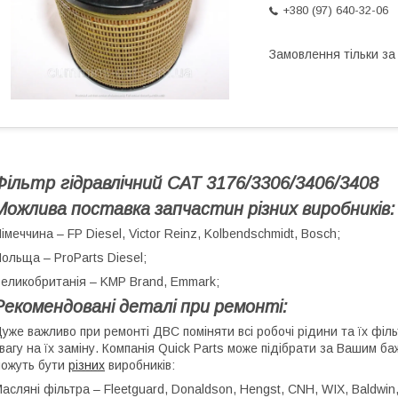
+380 (97) 640-32-06
Замовлення тільки з
Фільтр гідравлічний CAT 3176/3306/3406/3408
Можлива поставка запчастин різних виробників:
імеччина – FP Diesel, Victor Reinz, Kolbendschmidt, Bosch;
ольща – ProParts Diesel;
еликобританія – KMP Brand, Emmark;
Рекомендовані деталі при ремонті:
уже важливо при ремонті ДВС поміняти всі робочі рідини та їх фі
вагу на їх заміну. Компанія Quick Parts може підібрати за Вашим б
ожуть бути
різних
виробників:
асляні фільтра – Fleetguard, Donaldson, Hengst, CNH, WIX, Baldwin, S