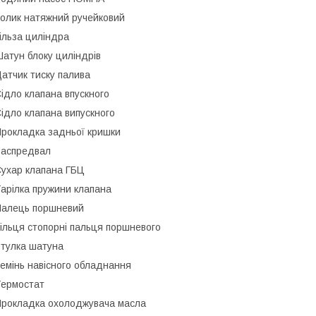
олик натяжний ручейковий
ільза циліндра
атун блоку циліндрів
атчик тиску палива
ідло клапана впускного
ідло клапана випускного
рокладка задньої кришки
аспредвал
ухар клапана ГБЦ
арілка пружини клапана
алець поршневий
ільця стопорні пальця поршневого
тулка шатуна
емінь навісного обладнання
ермостат
рокладка охолоджувача масла