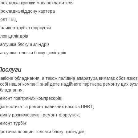
рокладка кришки маслоохладителя
рокладка піддону картера
олт ГБЦ
аливна трубка форсунки
лок циліндрів
аглушка блоку циліндрів
аглушка головки блоку циліндрів
Послуги
авісне обладнання, а також паливна апаратура вимагає обов'язков
собі нашої компанії знайдете надійного партнера ремонту цих вуз
бладнання:
емонт повітряних компресорів;
іагностика та ремонт паливних насосів ПНВТ;
аміну розпилювачів і ремонт форсунок;
емонт турбін;
роточка площині головки блоку циліндрів;