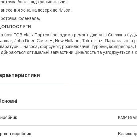
роточка блоків під фальш-гільзи;
анесення хона на поверхню гільзи;
роточка коленвала.
ДОП.ПОСЛУГИ
а базі ТОВ «Квік Партс» проводимо ремонт двигунів Cummins будь-я
anmar, John Deer, Case IH, New Holland, Tatra, Liaz. Паралельно з
паратури – насоса, форсунок, розпилювачів; турбіни, компресора. 
ідбираються оптимальні запчастини ціна/якість та узгоджується з 
арактеристики
Основні
иробник
KMP Bra
раїна виробник
Великобр