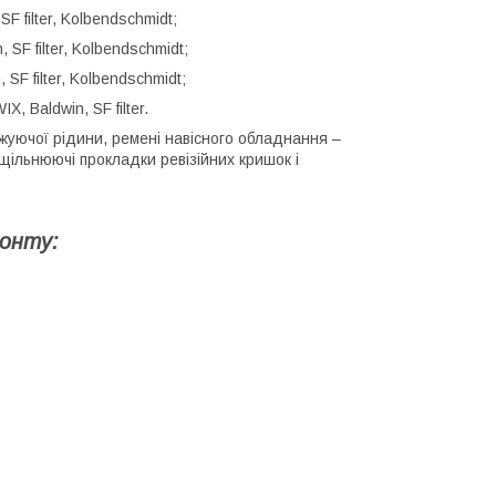
F filter, Kolbendschmidt;
 SF filter, Kolbendschmidt;
SF filter, Kolbendschmidt;
, Baldwin, SF filter.
джуючої рідини, ремені навісного обладнання –
ущільнюючі прокладки ревізійних кришок і
монту: