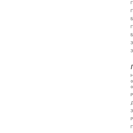
П
П
Б
П
Б
З
З
Н
о
о
Р
Д
З
Р
П