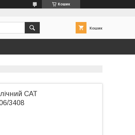
Кошик
Кошик
влічний CAT
06/3408