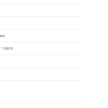
іка
ar 7J0670