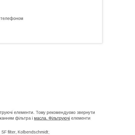
а телефоном
льтруючі елементи. Тому рекомендуємо звернути
ажанням фільтра і
масла. Фільтруючі
елементи
F filter, Kolbendschmidt;