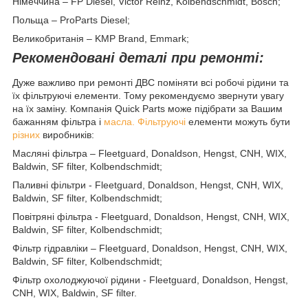
Німеччина – FP Diesel, Victor Reinz, Kolbendschmidt, Bosch;
Польща – ProParts Diesel;
Великобританія – KMP Brand, Emmark;
Рекомендовані деталі при ремонті:
Дуже важливо при ремонті ДВС поміняти всі робочі рідини та
їх фільтруючі елементи. Тому рекомендуємо звернути увагу
на їх заміну. Компанія Quick Parts може підібрати за Вашим
бажанням фільтра і
масла. Фільтруючі
елементи можуть бути
різних
виробників:
Масляні фільтра – Fleetguard, Donaldson, Hengst, CNH, WIX,
Baldwin, SF filter, Kolbendschmidt;
Паливні фільтри - Fleetguard, Donaldson, Hengst, CNH, WIX,
Baldwin, SF filter, Kolbendschmidt;
Повітряні фільтра - Fleetguard, Donaldson, Hengst, CNH, WIX,
Baldwin, SF filter, Kolbendschmidt;
Фільтр гідравліки – Fleetguard, Donaldson, Hengst, CNH, WIX,
Baldwin, SF filter, Kolbendschmidt;
Фільтр охолоджуючої рідини - Fleetguard, Donaldson, Hengst,
CNH, WIX, Baldwin, SF filter.