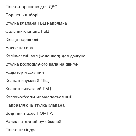
Гільзо-поршнева для ДВС
Поршень в зборі
Втулка клапана ГБЦ напрямна
Сальник клапана ГБЦ
Кільця поршневі
Насос палива
Колінчастий вал (коленвал) для двигуна
Втулка розподільчого вала на двигун
Радіатор масляний
Клапан впускний ГБЦ
Клапан випускний ГБЦ
Ковпачок/сальник маслосъемный
Направляюча втулка клапана
Водяний насос ПОМПА
Ролик натяжний ручейковий
Гільза циліндра