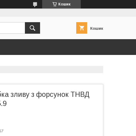
Кошик
Кошик
бка зливу з форсунок ТНВД
.9
57