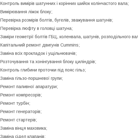
 Контроль вимірів шатунних і корінних шийок колінчастого вала;
 Вимірювання ліжок блоку;
 Перевірка розмірів болтів, бугелів, зважування шатунів;
 Перевірка люфту в головці шатуна;
 Заміри геометрії болтів ГБЦ, коленвала, шатунів, розподільного ва
 Капітальний ремонт двигунів Cummins;
 Заміна всіх прокладок і ущільнювачів;
 Розточування та хонінгування блоку циліндрів;
 Контроль глибини проточки під пояс гільз;
 Заміна гільзо-поршневої групи;
 Ремонт паливної апаратури;
 Ремонт компресорів;
 Ремонт турбін;
 Ремонт генераторів;
 Ремонт стартерів;
 Заміна вінця маховика;
 Заміна сідел клапанів;