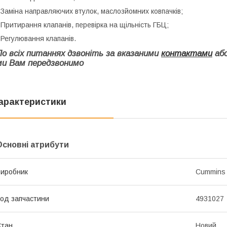
 Заміна направляючих втулок, маслозйомних ковпачків;
 Притирання клапанів, перевірка на щільність ГБЦ;
 Регулювання клапанів.
По всіх питаннях дзвоніть за вказаними
контактами
або
ми Вам передзвонимо
арактеристики
Основні атрибути
иробник
Cummins
од запчастини
4931027
Стан
Новий