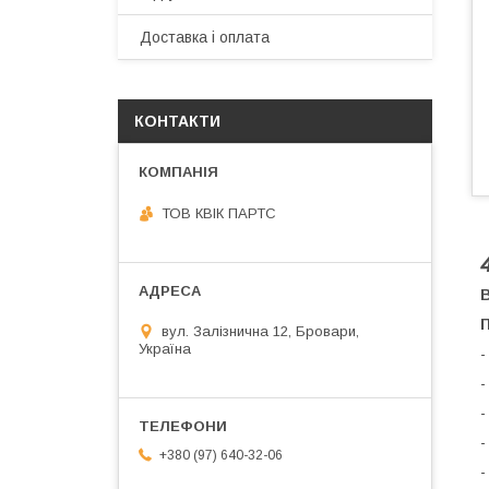
Доставка і оплата
КОНТАКТИ
ТОВ КВІК ПАРТС
В
П
вул. Залізнична 12, Бровари,
Україна
-
-
-
-
+380 (97) 640-32-06
-