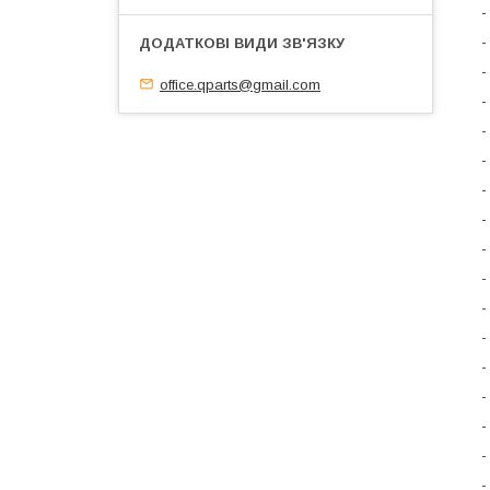
-
-
-
office.qparts@gmail.com
-
-
-
-
-
-
-
-
-
-
-
-
-
-