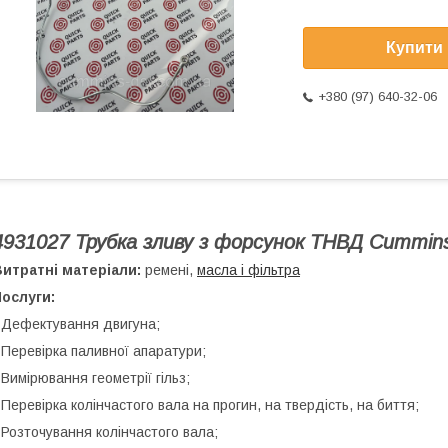
Купити
+380 (97) 640-32-06
4931027 Трубка зливу з форсунок ТНВД Cummin
итратні матеріали:
ремені,
масла і фільтра
ослуги:
 Дефектування двигуна;
 Перевірка паливної апаратури;
 Вимірювання геометрії гільз;
 Перевірка колінчастого вала на прогин, на твердість, на биття;
 Розточування колінчастого вала;