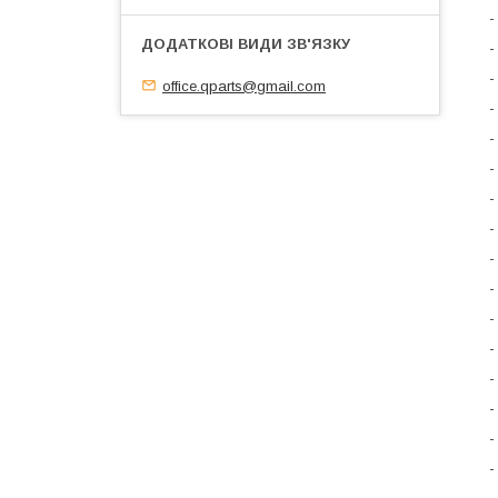
-
-
-
office.qparts@gmail.com
-
-
-
-
-
-
-
-
-
-
-
-
-
-