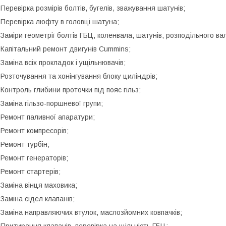
 Перевірка розмірів болтів, бугелів, зважування шатунів;
 Перевірка люфту в головці шатуна;
 Заміри геометрії болтів ГБЦ, коленвала, шатунів, розподільного ва
 Капітальний ремонт двигунів Cummins;
 Заміна всіх прокладок і ущільнювачів;
 Розточування та хонінгування блоку циліндрів;
 Контроль глибини проточки під пояс гільз;
 Заміна гільзо-поршневої групи;
 Ремонт паливної апаратури;
 Ремонт компресорів;
 Ремонт турбін;
 Ремонт генераторів;
 Ремонт стартерів;
 Заміна вінця маховика;
 Заміна сідел клапанів;
 Заміна направляючих втулок, маслозйомних ковпачків;
 Притирання клапанів, перевірка на щільність ГБЦ;