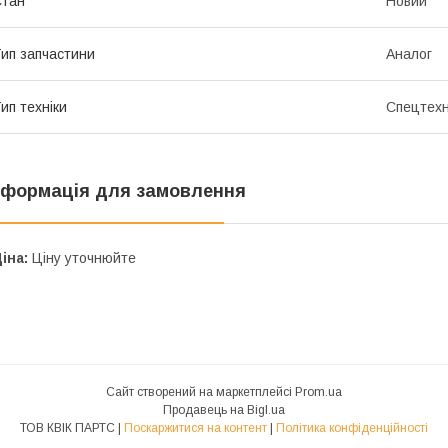
Стан
Новий
ип запчастини
Аналог
ип техніки
Спецтехн
нформація для замовлення
іна:
Ціну уточнюйте
Сайт створений на маркетплейсі
Prom.ua
Продавець на Bigl.ua
ТОВ КВІК ПАРТС |
Поскаржитися на контент
|
Політика конфіденційності