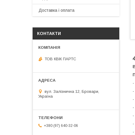
Доставка і оплата
КОНТАКТИ
ТОВ КВІК ПАРТС
В
П
-
-
вул. Залізнична 12, Бровари,
Україна
-
-
-
-
+380 (97) 640-32-06
-