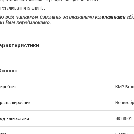
 Регулювання клапанів.
По всіх питаннях дзвоніть за вказаними
контактами
або
ми Вам передзвонимо.
арактеристики
Основні
иробник
KMP Bra
раїна виробник
Великобр
од запчастини
4988801