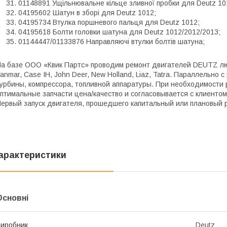
01148891 Ущільнювальне кільце зливної пробки для Deutz 10
04195602 Шатун в зборі для Deutz 1012;
04195734 Втулка поршневого пальця для Deutz 1012;
04195618 Болти головки шатуна для Deutz 1012/2012/2013;
01144447/01133876 Направляючі втулки болтів шатуна;
а базе ООО «Квик Партс» проводим ремонт двигателей DEUTZ любы
anmar, Case IH, John Deer, New Holland, Liaz, Tatra. Параллельно
урбины, компрессора, топливной аппаратуры. При необходимости
птимальные запчасти цена/качество и согласовывается с клиенто
ервый запуск двигателя, прошедшего капитальный или плановый ре
арактеристики
Основні
иробник
Deutz