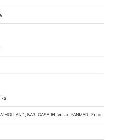
а
0
іка
EW HOLLAND, БАЗ, CASE IH, Volvo, YANMAR, Zetor