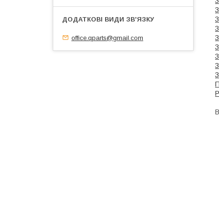
З
З
З
З
office.qparts@gmail.com
З
З
З
З
З
П
Р
В