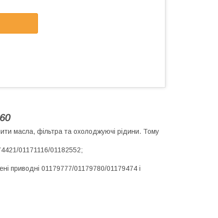
60
ити масла, фільтра та охолоджуючі рідини. Тому
74421/01171116/01182552;
ені приводні 01179777/01179780/01179474 і