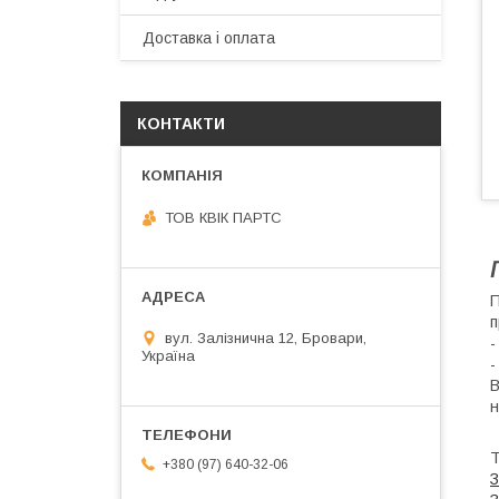
Доставка і оплата
КОНТАКТИ
ТОВ КВІК ПАРТС
П
п
вул. Залізнична 12, Бровари,
-
Україна
-
В
н
Т
+380 (97) 640-32-06
З