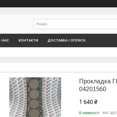
 НАС
КОНТАКТИ
ДОСТАВКА І ОПЛАТА
Прокладка Г
04201560
1 640 ₴
В наявності
Код:
ЗД-0