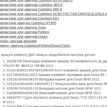
апчастини для двигуна Cummins B3.3/QSB3.3
апчастини для двигунів Cummins 4B3.9
апчастини для двигуна Cummins 6B5.9
апчастини для двигуна Cummins 6C/6CT/6CTA/6TAA/QSC8.3/ISL8.
апчастини для двигуна Cummins M11
апчастини двигуна Cummins NT855
апчастини для двигуна Zetor
апчастини для двигуна Perkins
апчастини для двигунів Deutz
ідбір і продаж фільтрів
емонт двигуна Cummins/Perkins/Deutz/Zetor.
 процесі ремонту ДВС можуть знадобитися наступні деталі:
04198796 Прокладка клапанної кришки. Встановлюється на дви
VOLVO/ BF 4M2012 / BF4M 1012;
01181434/01143378/01180209 Болт клапанної кришки для Deut
01179630/04113521 Кришка наливної горловини для Deutz BF 
02929100/04198159 Вкладиші корінні для Deutz BFM 1012;
02929104/04195724/04195727 Кільця розбігу валу для Deutz B
02929070/04195729 Вкладиші шатунні для Deutz BFM 1012;
04208096/04208106 Випускний клапан для Deutz BFM 1012;
04192397 Сідло впускного клапана для Deutz TCD 2012 L04 2V
M 1012;
04192396 Сідло випускного клапана для Deutz TCD 2012 L04 2