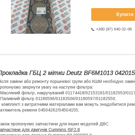
Купити
+380 (97) 640-32-06
Прокладка ГБЦ 2 мітки Deutz BF6M1013
042015
ісля заміни або ремонту поршневої групи або КШМ необхідно замін
ропонуємо звернути увагу на наступні фільтра:
 Масляний фільтр, накручуваний 01174418/02153181/01182553/011
 Паливний фільтр 01180596/01183506/01180597/01182550;
 комплекті з витратними матеріалами вам можуть знадобитися рем
атяжитель ременя 04504262/04504155;
акож пропонуємо запчастини для інших моделей ДВС:
апчастини для двигунів Cummins ISF2.8