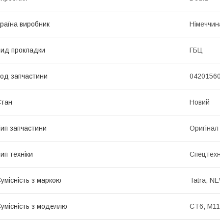
раїна виробник
Німеччин
ид прокладки
ГБЦ
од запчастини
0420156
Стан
Новий
ип запчастини
Оригінал
ип техніки
Спецтехн
умісність з маркою
Tatra, N
умісність з моделлю
CT6, M11