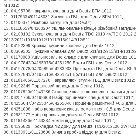
M 1012;
04195708 Напрямна клапана для Deutz BFM 1012;
01179634/01148031 Заглушка ГБЦ для Deutz BFM 1012;
01100371 Різьбова заглушка для Deutz;
01118659/04260204 Ущільнювальне кільце різьбовий заглушки
02108102 Сухарі клапана для Deutz TDC 2013 4V/TDC 2012 
2012/2011/1015/1012/1011/913/914/912/511;
04192399 Кришка пружини клапана для Deutz 1012;
03369305 Пружина клапана для Deutz 511/912/913/914/1012/
01178888 Ущільнювальне кільце сідла клапана для Deutz 101
04197842/04195975/04251250 Болти ГБЦ для Deutz 1012;
04197078/04209895/04283903 Прокладка ГБЦ для Deutz BF 6
04197841/04192516/04251251 Болти ГБЦ для Deutz 1012;
01101405/01167270 Направляючі втулки ГБЦ для Deutz 1012;
04192349 Поршневий палець для Deutz 1012;
01107820/01143236 Стопорне кільце поршневого пальця для 
04251766/04198808 Набір поршневих кілець для Deutz 1012;
04255047/04255045/04255046 Поршень ремонтний +0,5 для D
04251898 Набір поршневих кілець ремонтних +0,5 для Deutz 
02931277 Набір прокладок двигуна Deutz BF6M 1012;
01181436/01143384 Болти піддону для Deutz 1012;
04195829 Прокладка піддону для Deutz TCD2012L06 2V/TCD
01133631/01123690 Зливна пробка піддону для Deutz;