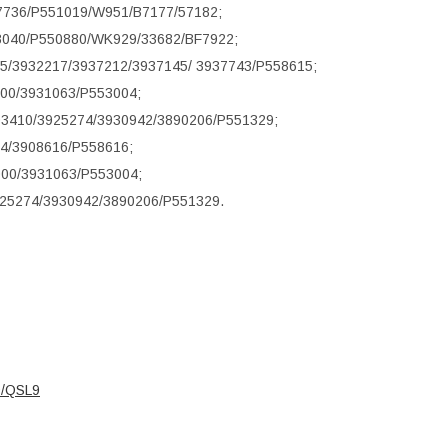
7736/P551019/W951/B7177/57182;
8040/P550880/WK929/33682/BF7922;
15/3932217/3937212/3937145/ 3937743/P558615;
000/3931063/P553004;
03410/3925274/3930942/3890206/P551329;
24/3908616/P558616;
000/3931063/P553004;
925274/3930942/3890206/P551329.
9/QSL9