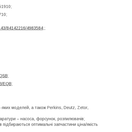
51910;
710;
143/84142216/4983584
;;
/QSB
;
6B/EQB
;
ких моделей, а також Perkins, Deutz, Zetor,
аратури – насоса, форсунок, розпилювачів;
ів підбираються оптимальні запчастини ціна/якість