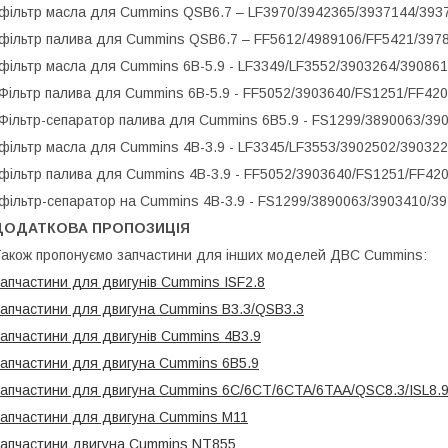
фільтр масла для Cummins QSB6.7 – LF3970/3942365/3937144/393
фільтр палива для Cummins QSB6.7 – FF5612/4989106/FF5421/397
фільтр масла для Cummins 6B-5.9 - LF3349/LF3552/3903264/39086
Фільтр палива для Cummins 6B-5.9 - FF5052/3903640/FS1251/FF42
Фільтр-сепаратор палива для Cummins 6B5.9 - FS1299/3890063/39
фільтр масла для Cummins 4B-3.9 - LF3345/LF3553/3902502/39032
фільтр палива для Cummins 4B-3.9 - FF5052/3903640/FS1251/FF42
фільтр-сепаратор на Cummins 4B-3.9 - FS1299/3890063/3903410/3
ДОДАТКОВА ПРОПОЗИЦІЯ
акож пропонуємо запчастини для інших моделей ДВС Cummins:
апчастини для двигунів Cummins ISF2.8
апчастини для двигуна Cummins B3.3/QSB3.3
апчастини для двигунів Cummins 4B3.9
апчастини для двигуна Cummins 6B5.9
апчастини для двигуна Cummins 6C/6CT/6CTA/6TAA/QSC8.3/ISL8.
апчастини для двигуна Cummins M11
апчастини двигуна Cummins NT855