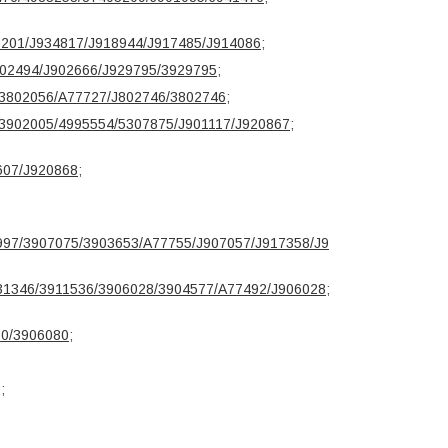
201/J934817/J918944/J917485/J914086
;
902494/J902666/J929795/3929795
;
/3802056/A77727/J802746/3802746
;
/3902005/4995554/5307875/J901117/J920867
;
607/J920868
;
997/3907075/3903653/A77755/J907057/J917358/J9
31346/3911536/3906028/3904577/A77492/J906028
;
20/3906080
;
;