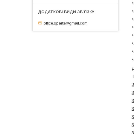
*
*
*
office.qparts@gmail.com
*
*
*
*
*
Т
З
З
З
З
З
З
З