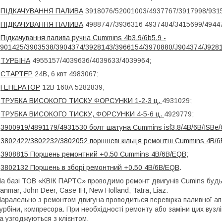
-
ПІДКАЧУВАННЯ ПАЛИВА
3918076/52001003/4937767/3917998/931
-
ПІДКАЧУВАННЯ ПАЛИВА
4988747/3936316 4937404/3415699/4944
-
Підкачування палива ручна Cummins 4b3.9/6b5.9 -
901425/3903538/3904374/3928143/3966154/3970880/J904374/J928
-
ТУРБІНА
4955157/4039636/4039633/4039964;
-
СТАРТЕР
24В, 6 квт 4983067;
-
ГЕНЕРАТОР
12В 160А 5282839;
-
ТРУБКА ВИСОКОГО ТИСКУ ФОРСУНКИ 1-2-3 ц.
4931029;
-
ТРУБКА ВИСОКОГО ТИСКУ, ФОРСУНКИ 4-5-6 ц.
4929779;
-
3900919/4891179/4931530 болт шатуна Cummins isf3.8/4B/6B/ISBe
-
3802422/3802232/3802052 поршневі кільця ремонтні Cummins 4B/
-
3908815 Поршень ремонтний +0.50 Cummins 4B/6B/EQB
;
-
3802132 Поршень в зборі ремонтний +0.50 4B/6B/EQB
.
а базі ТОВ «КВІК ПАРТС» проводимо ремонт двигунів Cumins будь-я
anmar, John Deer, Case IH, New Holland, Tatra, Liaz.
аралельно з ремонтом двигуна проводиться перевірка паливної ап
урбіни, компресора. При необхідності ремонту або заміни цих вузл
а узгоджуються з клієнтом.