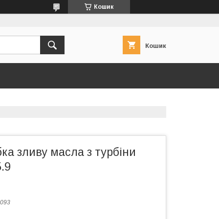
Кошик
Кошик
ка зливу масла з турбіни
.9
093