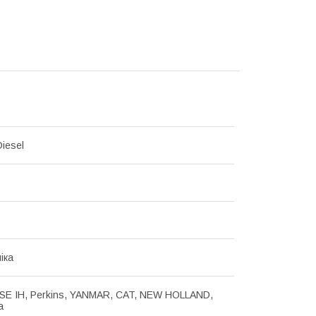
iesel
іка
ASE IH, Perkins, YANMAR, CAT, NEW HOLLAND,
a