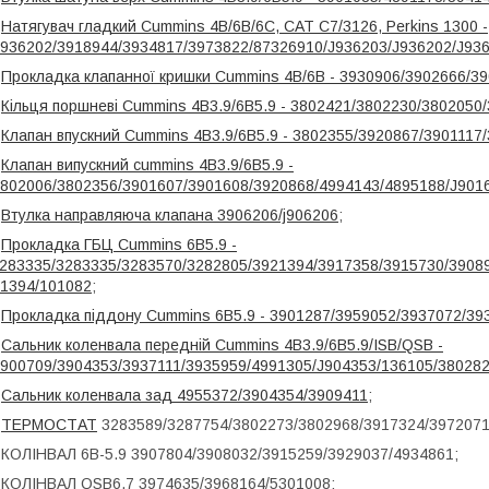
-
Натягувач гладкий Cummins 4B/6B/6C, CAT C7/3126, Perkins 1300 -
936202/3918944/3934817/3973822/87326910/J936203/J936202/J936
-
Прокладка клапанної кришки Cummins 4B/6B - 3930906/3902666/3
-
Кільця поршневі Cummins 4B3.9/6B5.9 - 3802421/3802230/3802050
-
Клапан впускний Cummins 4B3.9/6B5.9 - 3802355/3920867/3901117
-
Клапан випускний cummins 4B3.9/6B5.9 -
802006/3802356/3901607/3901608/3920868/4994143/4895188/J901
-
Втулка направляюча клапана 3906206/j906206
;
-
Прокладка ГБЦ Cummins 6B5.9 -
283335/3283335/3283570/3282805/3921394/3917358/3915730/3908
1394/101082
;
-
Прокладка піддону Cummins 6B5.9 - 3901287/3959052/3937072/39
-
Сальник коленвала передній Cummins 4B3.9/6B5.9/ISB/QSB -
900709/3904353/3937111/3935959/4991305/J904353/136105/38028
-
Сальник коленвала зад 4955372/3904354/3909411
;
-
ТЕРМОСТАТ
3283589/3287754/3802273/3802968/3917324/3972071
 КОЛІНВАЛ 6B-5.9 3907804/3908032/3915259/3929037/4934861;
 КОЛІНВАЛ QSB6.7 3974635/3968164/5301008;