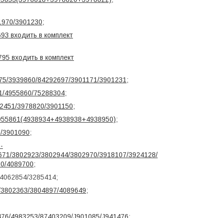
1970/3901230
;
93 входить в комплект
795 входить в комплект
75/3939860/84292697/3901171/3901231
;
71/4955860/75288304
;
32451/3978820/3901150
;
/4955861(4938934+4938938+4938950)
;
6/3901090
;
-
671/3802923/3802944/3802970/3918107/3924128/
60/4089700
;
4062854/3285414;
3/3802363/3804897/4089649
;
1476/4983253/87403209/J901085/J941476
;