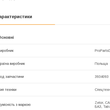
арактеристики
Основні
иробник
ProPartsD
раїна виробник
Польща
од запчастини
3934093
ип техніки
Спецтехн
Zetor, C
умісність з маркою
БАЗ, Tatr