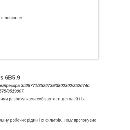
а телефоном
s 6B5.9
омпресора 3528771/3526739/3802302/3526740.
575/3519807.
ими розрахунками собівартості деталей і їх
міну робочих рідин і їх фільтрів. Тому пропонуємо