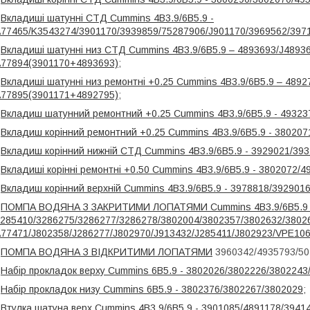
-
Вкладиші шатунні СТД Cummins 4B3.9/6B5.9 -
77465/K3543274/3901170/3939859/75287906/J901170/3969562/397
-
Вкладиші шатунні низ СТД Cummins 4B3.9/6B5.9 – 4893693/J48936
77894(3901170+4893693)
;
-
Вкладиші шатунні низ ремонтні +0.25 Cummins 4B3.9/6B5.9 – 4892
77895(3901171+4892795)
;
-
Вкладиш шатунний ремонтний +0.25 Cummins 4B3.9/6B5.9 - 49323
-
Вкладиш корінний ремонтний +0.25 Cummins 4B3.9/6B5.9 - 38020
-
Вкладиш корінний нижній СТД Cummins 4B3.9/6B5.9 - 3929021/39
-
Вкладиші корінні ремонтні +0.50 Cummins 4B3.9/6B5.9 - 3802072
-
Вкладиш корінний верхній Cummins 4B3.9/6B5.9 - 3978818/392901
-
ПОМПА ВОДЯНА З ЗАКРИТИМИ ЛОПАТЯМИ Cummins 4B3.9/6B5.9 
285410/3286275/3286277/3286278/3802004/3802357/3802632/3802
77471/J802358/J286277/J802970/J913432/J285411/J802923/VPE10
-
ПОМПА ВОДЯНА З ВІДКРИТИМИ ЛОПАТЯМИ
3960342/4935793/50
-
Набір прокладок верху Cummins 6B5.9 - 3802026/3802226/380224
-
Набір прокладок низу Cummins 6B5.9 - 3802376/3802267/3802029
;
-
Втулка шатуна верх Cummins 4B3.9/6B5.9 - 3901085/4891178/394