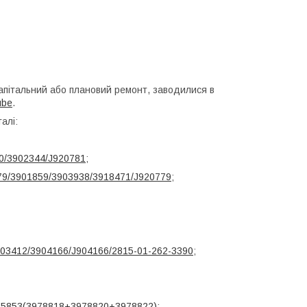
капітальний або плановий ремонт, заводилися в
ube
.
алі:
0/3902344/J920781
;
79/3901859/3903938/3918471/J920779
;
3903412/3904166/J904166/2815-01-262-3390
;
955853(3978818+3978820+3978822)
;