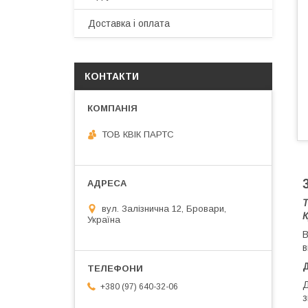
Доставка і оплата
КОНТАКТИ
ТОВ КВІК ПАРТС
Т
вул. Залізнична 12, Бровари,
К
Україна
В
в
Д
+380 (97) 640-32-06
з