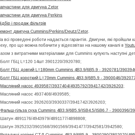
апчастини для двигуна Zetor
апчастини для двигуна Perkins
ідбір і продаж фільтрів
емонт двигуна Cummins/Perkins/Deutz/Zetor
.
а всі проведені роботи надається гарантія. Двигуни, які пройшли 
еху, про що можна побачити у відеозвітах на нашому каналі в
Yout
азом з витратними матеріалами для Cummins купують наступні дет
 Болт ГБЦ L=120 14шт 3901220/3920780;
-
Болт ГБЦ довгий L=180mm Cummins 4B3.9/6B5.9 - 3920781/390394
-
Болт ГБЦ короткий L=70mm Cummins 4B3.9/6B5.9 - 3900046/39207
-
Масляний насос 4939587/3937404/4935792/3941742/3926203
;
 Масляний насос 4937408/4939585;
 Масляний насос 3926203/3930337/3941742/J926203;
-
Фальш-гільза суха Cummins 4B3.9/6B5.9/ISB4.5/ISB6.7 - 3900396/
 Шатун 4891176/4943979/4891177/4898808;
 Шатун 3925232/3901568/3901569/3941477/3942581/3942580;
-
Вкладиші корінні СТД Cummins 4B3.9/6B5.9 - 3800290/3802070/4