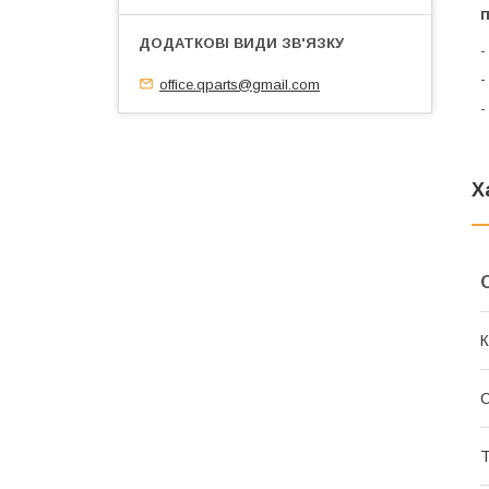
-
-
office.qparts@gmail.com
-
Х
К
Т