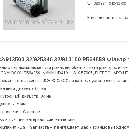
+380 (97) 640-32-06
Замовлення тільки з
32/913500 32/925346 32/910100 P564859 Фільтр
ільтр гідравліки може бути різних виробників і мати різні крос н
DONALDSON P564859; MANN HD4191; WIX 57005; FLEETGUARD HF
рименяют на технике JCB 3CX/4CX на которых установлены двига
нешний диаметр: 60 мм;
нутренний диаметр: 34 мм;
лина: 215 мм;
сполнение: Cartridge;
ильтрующий материал: синтетический.
Компания
«DST-Запчасть»
приглашает Вас к взаимовыгодном