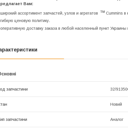
предлагает Вам:
тм
 широкий ассортимент запчастей, узлов и агрегатов
Cummins в 
 гибкую ценовую политику.
 оперативную доставку заказа в любой населенный пункт Украины 
арактеристики
Основні
од запчастини
32/91350
Стан
Новий
ип запчастини
Аналог