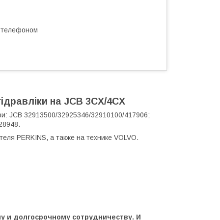
а телефоном
 гідравліки на JCB 3CX/4CX
омери: JCB 32913500/32925346/32910100/417906;
28948.
теля PERKINS, а также на технике VOLVO.
у и долгосрочному сотрудничеству. И