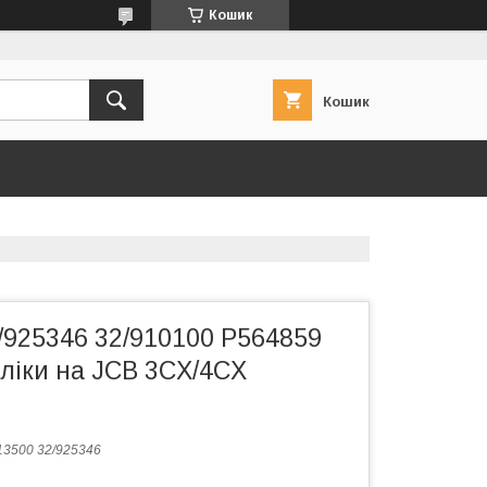
Кошик
Кошик
/925346 32/910100 P564859
вліки на JCB 3CX/4CX
13500 32/925346