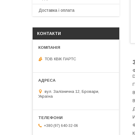
Доставка і оплата
КОНТАКТИ
ТОВ КВІК ПАРТС
Ф
П
вул. Залізнична 12, Бровари,
В
Україна
В
Д
И
Ф
+380 (97) 640-32-06