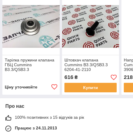
Тарілка пружини клапана
Штовхач клапана
Нап
ГБЦ Cummins
Cummins B3.3/QSB3.3
Cumm
B3.3/QSB3.3
6204-41-2110
390
C6204414510/4982897
616
218
₴
Ціну уточнюйте
Купити
Про нас
100% позитивних з 15 відгуків за рік
Працює з 24.11.2013