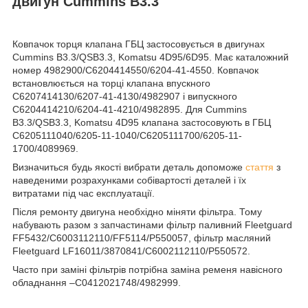
двигун Cummins B3.3
Ковпачок торця клапана ГБЦ застосовується в двигунах
Cummins B3.3/QSB3.3, Komatsu 4D95/6D95. Має каталожний
номер 4982900/C6204414550/6204-41-4550. Ковпачок
встановлюється на торці клапана впускного
C6207414130/6207-41-4130/4982907 і випускного
C6204414210/6204-41-4210/4982895. Для Cummins
B3.3/QSB3.3, Komatsu 4D95 клапана застосовують в ГБЦ
C6205111040/6205-11-1040/C6205111700/6205-11-
1700/4089969.
Визначиться будь якості вибрати деталь допоможе
стаття
з
наведеними розрахунками собівартості деталей і їх
витратами під час експлуатації.
Після ремонту двигуна необхідно міняти фільтра. Тому
набувають разом з запчастинами фільтр паливний Fleetguard
FF5432/C6003112110/FF5114/P550057, фільтр масляний
Fleetguard LF16011/3870841/C6002112110/P550572.
Часто при заміні фільтрів потрібна заміна ременя навісного
обладнання –C0412021748/4982999.