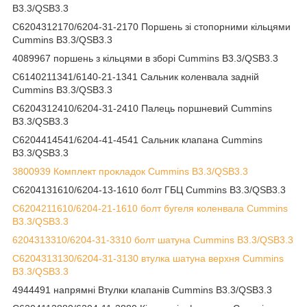
B3.3/QSB3.3
C6204312170/6204-31-2170 Поршень зі стопорними кільцями
Cummins B3.3/QSB3.3
4089967 поршень з кільцями в зборі Cummins B3.3/QSB3.3
C6140211341/6140-21-1341 Сальник коленвала задній
Cummins B3.3/QSB3.3
C6204312410/6204-31-2410 Палець поршневий Cummins
B3.3/QSB3.3
C6204414541/6204-41-4541 Сальник клапана Cummins
B3.3/QSB3.3
3800939 Комплект прокладок Cummins B3.3/QSB3.3
C6204131610/6204-13-1610 болт ГБЦ Cummins B3.3/QSB3.3
C6204211610/6204-21-1610 болт бугеля коленвала Cummins
B3.3/QSB3.3
6204313310/6204-31-3310 болт шатуна Cummins B3.3/QSB3.3
С6204313130/6204-31-3130 втулка шатуна верхня Cummins
B3.3/QSB3.3
4944491 напрямні Втулки клапанів Cummins B3.3/QSB3.3