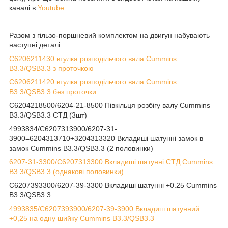
каналі в
Youtube
.
Разом з гільзо-поршневий комплектом на двигун набувають
наступні деталі:
C6206211430 втулка розподільчого вала Cummins
B3.3/QSB3.3 з проточкою
C6206211420 втулка розподільчого вала Cummins
B3.3/QSB3.3 без проточки
C6204218500/6204-21-8500 Півкільця розбігу валу Cummins
B3.3/QSB3.3 СТД (3шт)
4993834/C6207313900/6207-31-
3900=6204313710+3204313320 Вкладиші шатунні замок в
замок Cummins B3.3/QSB3.3 (2 половинки)
6207-31-3300/C6207313300 Вкладиші шатунні СТД Cummins
B3.3/QSB3.3 (однакові половинки)
C6207393300/6207-39-3300 Вкладиші шатунні +0.25 Cummins
B3.3/QSB3.3
4993835/C6207393900/6207-39-3900 Вкладиш шатунний
+0,25 на одну шийку Cummins B3.3/QSB3.3