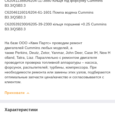
C6204113880/6204-11-3880 Кільця під форсунку Cummins
B3.3/QSB3.3
C6204611601/6204-61-1601 Помпа водяна Cummins
B3.3/QSB3.3
C6205392300/6205-39-2300 кільця поршневі +0.25 Cummins
B3.3/QSB3.3
На базе ООО «Квик Партс» проводим ремонт
двигателей Cummins любых моделей, а
также Perkins, Deutz, Zetor, Yanmar, John Deer, Case IH, New H
olland, Tatra, Liaz. Параллельно с ремонтом двигателя
проводится проверка топливной аппаратуры – насоса,
форсунок, распылителей; турбины, компрессора. При
необходимости ремонта или замены этих узлов, подбираются
оптимальные запчасти цена/качество и согласовывается с
клиентом.
Приховати
Характеристики