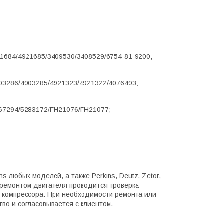
1684/4921685/3409530/3408529/6754-81-9200;
4903286/4903285/4921323/4921322/4076493;
267294/5283172/FH21076/FH21077;
любых моделей, а также Perkins, Deutz, Zetor,
 с ремонтом двигателя проводится проверка
, компрессора. При необходимости ремонта или
во и согласовывается с клиентом.