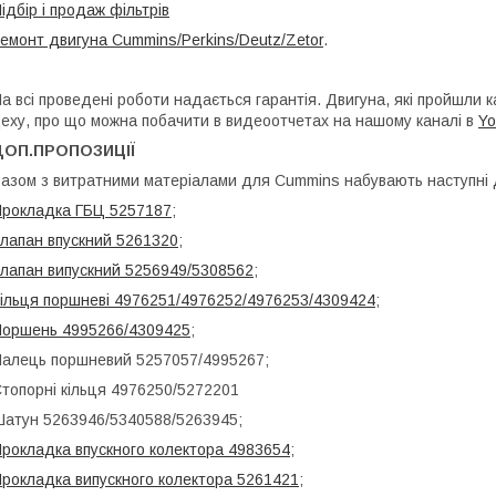
ідбір і продаж фільтрів
емонт двигуна Cummins/Perkins/Deutz/Zetor
.
а всі проведені роботи надається гарантія. Двигуна, які пройшли
еху, про що можна побачити в видеоотчетах на нашому каналі в
Yo
ДОП.ПРОПОЗИЦІЇ
азом з витратними матеріалами для Cummins набувають наступні 
Прокладка ГБЦ
5257187
;
лапан впускний 5261320
;
лапан випускний 5256949/5308562
;
ільця поршневі 4976251/4976252/4976253/4309424
;
Поршень
4995266/4309425
;
алець поршневий 5257057/4995267;
топорні кільця 4976250/5272201
атун 5263946/5340588/5263945;
рокладка впускного колектора
4983654
;
рокладка випускного колектора 5261421
;