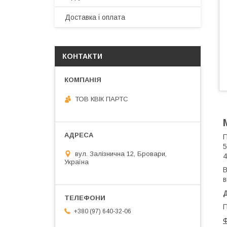
Доставка і оплата
КОНТАКТИ
ТОВ КВІК ПАРТС
П
5
вул. Залізнична 12, Бровари,
4
Україна
В
в
П
+380 (97) 640-32-06
Ф