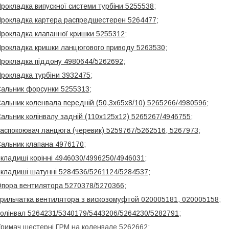
рокладка випускної системи турбіни 5255538
;
рокладка картера распредшестерен 5264477
;
рокладка клапанної кришки 5255312
;
рокладка кришки ланцюгового приводу 5263530
;
рокладка піддону 4980644/5262692
;
рокладка турбіни 3932475
;
альник форсунки 5255313
;
альник коленвала передній (50,3х65х8/10) 5265266/4980596
;
альник колінвалу задній (110х125х12) 5265267/4946755
;
аспокоювач ланцюга (черевик) 5259767/5262516, 5267973
;
альник клапана 4976170
;
кладиші корінні 4946030/4996250/4946031
;
кладиші шатунні 5284536/5261124/5284537
;
пора вентилятора 5270378/5270366
;
рильчатка вентилятора з вискозомуфтой 020005181, 020005158
;
олінвал 5264231/5340179/5443206/5264230/5282791
;
римач шестерні ГРМ на коленвале 5262662;