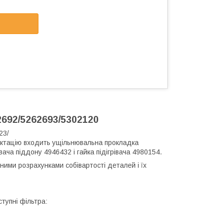
692/5262693/5302120
23/
ектацію входить ущільнювальна прокладка
ача піддону 4946432 і гайка підігрівача 4980154.
ими розрахунками собівартості деталей і їх
тупні фільтра: