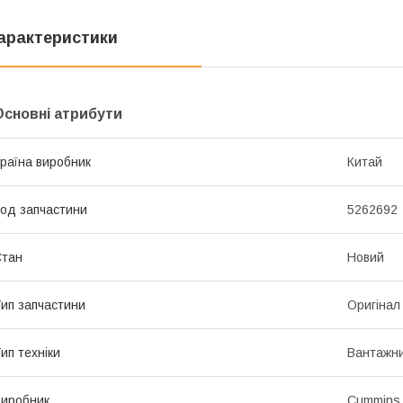
арактеристики
Основні атрибути
раїна виробник
Китай
од запчастини
5262692
Стан
Новий
ип запчастини
Оригінал
ип техніки
Вантажни
иробник
Cummins