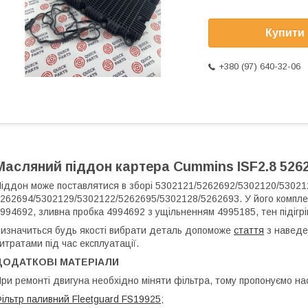
Купити
+380 (97) 640-32-06
Масляний піддон картера Cummins ISF2.8 5262
іддон може поставлятися в зборі 5302121/5262692/5302120/53021
262694/5302129/5302122/5262695/5302128/5262693. У його компл
994692, зливна пробка 4994692 з ущільненням 4995185, тен підігрів
изначиться будь якості вибрати деталь допоможе
стаття
з наведен
итратами під час експлуатації.
ДОДАТКОВІ МАТЕРІАЛИ
ри ремонті двигуна необхідно міняти фільтра, тому пропонуємо нас
ільтр паливний Fleetguard FS19925
;