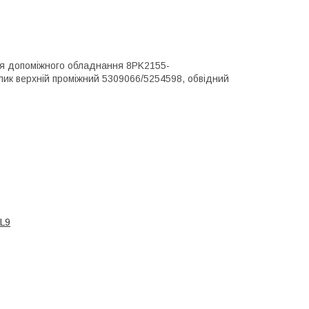
ня допоміжного обладнання 8PK2155-
ик верхній проміжний 5309066/5254598, обвідний
L9