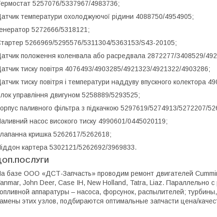
ермостат 5257076/5337967/4983736;
атчик температури охолоджуючої рідини 4088750/4954905;
енератор 5272666/5318121;
тартер 5266969/5295576/5311304/5363153/S43-20105;
атчик положення коленвала або расредвала 2872277/3408529/492
атчик тиску повітря 4076493/4903285/4921323/4921322/4903286;
атчик тиску повітря і температури наддуву впускного колектора 
лок управління двигуном 5258889/5293525;
орпус паливного фільтра з підкачкою 5297619/5274913/5272207/5
аливний насос високого тиску 4990601/0445020119;
лапанна кришка 5262617/5262618;
іддон картера 5302121/5262692/3969833.
ДОП.ПОСЛУГИ
а базе ООО «ДСТ-Запчасть» проводим ремонт двигателей Cummins 
anmar, John Deer, Case IH, New Holland, Tatra, Liaz. Параллельно
опливной аппаратуры – насоса, форсунок, распылителей; турбины
амены этих узлов, подбираются оптимальные запчасти цена/качест