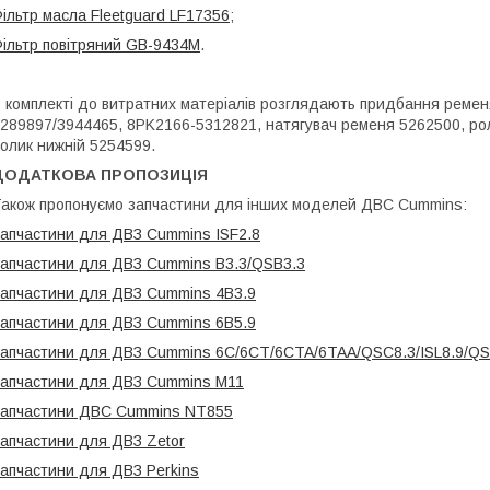
ільтр масла Fleetguard LF17356
;
ільтр повітряний GB-9434M
.
 комплекті до витратних матеріалів розглядають придбання реме
289897/3944465, 8PK2166-5312821, натягувач ременя 5262500, рол
олик нижній 5254599.
ДОДАТКОВА ПРОПОЗИЦІЯ
акож пропонуємо запчастини для інших моделей ДВС Cummins:
апчастини для ДВЗ Cummins ISF2.8
апчастини для ДВЗ Cummins B3.3/QSB3.3
апчастини для ДВЗ Cummins 4B3.9
апчастини для ДВЗ Cummins 6B5.9
апчастини для ДВЗ Cummins 6C/6CT/6CTA/6TAA/QSC8.3/ISL8.9/QS
апчастини для ДВЗ Cummins M11
апчастини ДВС Cummins NT855
апчастини для ДВЗ Zetor
апчастини для ДВЗ Perkins