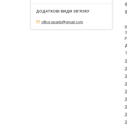
Ф
Ф
office.qparts@gmail.com
В
3
р
Т
З
З
З
З
З
З
З
З
З