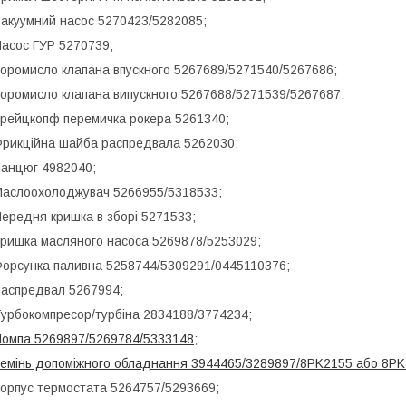
акуумний насос 5270423/5282085;
асос ГУР 5270739;
оромисло клапана впускного 5267689/5271540/5267686;
оромисло клапана випускного 5267688/5271539/5267687;
рейцкопф перемичка рокера 5261340;
рикційна шайба распредвала 5262030;
анцюг 4982040;
аслоохолоджувач 5266955/5318533;
ередня кришка в зборі 5271533;
ришка масляного насоса 5269878/5253029;
орсунка паливна 5258744/5309291/0445110376;
аспредвал 5267994;
урбокомпресор/турбіна 2834188/3774234;
омпа 5269897/5269784/5333148
;
емінь допоміжного обладнання 3944465/3289897/8PK2155 або 8PK
орпус термостата 5264757/5293669;