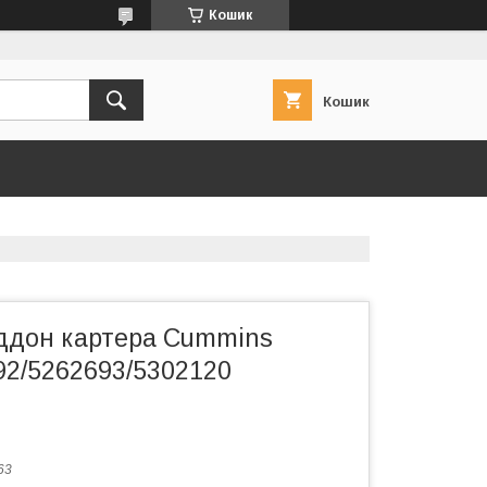
Кошик
Кошик
ддон картера Cummins
92/5262693/5302120
63