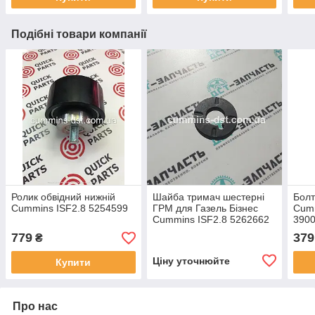
Подібні товари компанії
Ролик обвідний нижній
Шайба тримач шестерні
Болт
Cummins ISF2.8 5254599
ГРМ для Газель Бізнес
Cumm
Cummins ISF2.8 5262662
390
779
379
₴
Ціну уточнюйте
Купити
Про нас