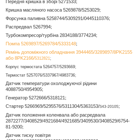
Передня кришка в зборі 5271533;
Кришка масляного насоса 5269878/5253029;
Форсунка паливна 5258744/5309291/0445110376;
Распредвал 5267994;
Турбокомпресор/турбіна 2834188/3774234;
Помпа 5269897/5269784/5333148
;
Ремінь допоміжного обладнання 3944465/3289897/8PK2155
або 8
PK
2166/
5312821
;
;
Корпус термостата 5264757/5293669
Термостат 5257076/5337967/4983736;
Датчик температури охолоджуючої рідини
4088750/4954905;
Генератор 5272666/5318121;
Стартер 5266969/5295576/5311304/5363153/
;
S43-20105
Датчик положення коленвала або расредвала
2872277/3408529/4921684/4921685/3409530/3408529/6754-
81-9200;
Датчик тиску повітря