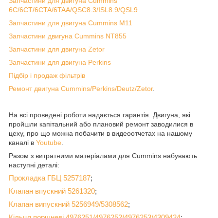
Запчастини для двигуна Cummins
6C/6CT/6CTA/6TAA/QSC8.3/ISL8.9/QSL9
Запчастини для двигуна Cummins M11
Запчастини двигуна Cummins NT855
Запчастини для двигуна Zetor
Запчастини для двигуна Perkins
Підбір і продаж фільтрів
Ремонт двигуна Cummins/Perkins/Deutz/Zetor
.
На всі проведені роботи надається гарантія. Двигуна, які
пройшли капітальний або плановий ремонт заводилися в
цеху, про що можна побачити в видеоотчетах на нашому
каналі в
Youtube
.
Разом з витратними матеріалами для Cummins набувають
наступні деталі:
Прокладка ГБЦ
5257187
;
Клапан впускний 5261320
;
Клапан випускний 5256949/5308562
;
Кільця поршневі 4976251/4976252/4976253/4309424
;