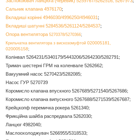
Заспокоювач ланцюга (черевик) 5259767/5262516, 5267973
;
Сальник клапана 4976170
;
Вкладиші корінні 4946030/4996250/4946031
;
Вкладиші шатунні 5284536/5261124/5284537
;
Опора вентилятора
5270378/5270366
;
020005181,
Крильчатка вентилятора з вискозомуфтой
020005158
;
Колінвал 5264231/5340179/5443206/5264230/5282791;
Тримач шестерні ГРМ на коленвале 5262662;
Вакуумний насос 5270423/5282085;
Насос ГУР 5270739
Коромисло клапана впускного 5267689/5271540/5267686;
Коромисло клапана випускного 5267688/5271539/5267687;
Крейцкопф перемичка рокера 5261340;
Фрикційна шайба распредвала 5262030;
Ланцюг 4982040;
Маслоохолоджувач 5266955/5318533;