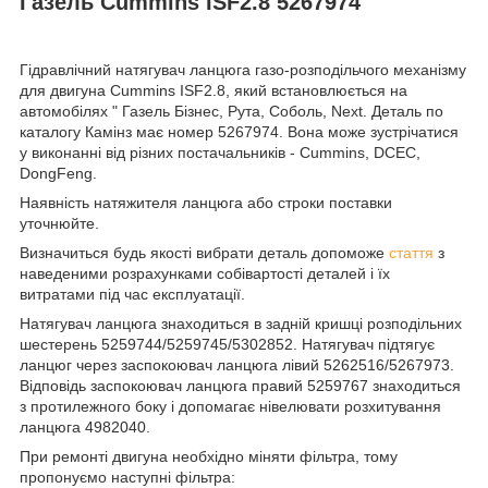
Газель Cummins ISF2.8 5267974
Гідравлічний натягувач ланцюга газо-розподільчого механізму
для двигуна Cummins ISF2.8, який встановлюється на
автомобілях " Газель Бізнес, Рута, Соболь, Next. Деталь по
каталогу Камінз має номер 5267974. Вона може зустрічатися
у виконанні від різних постачальників - Cummins, DCEC,
DongFeng.
Наявність натяжителя ланцюга або строки поставки
уточнюйте.
Визначиться будь якості вибрати деталь допоможе
стаття
з
наведеними розрахунками собівартості деталей і їх
витратами під час експлуатації.
Натягувач ланцюга знаходиться в задній кришці розподільних
шестерень 5259744/5259745/5302852. Натягувач підтягує
ланцюг через заспокоювач ланцюга лівий 5262516/5267973.
Відповідь заспокоювач ланцюга правий 5259767 знаходиться
з протилежного боку і допомагає нівелювати розхитування
ланцюга 4982040.
При ремонті двигуна необхідно міняти фільтра, тому
пропонуємо наступні фільтра: