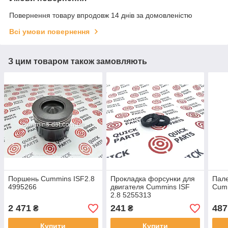
Повернення товару впродовж 14 днів за домовленістю
Всі умови повернення
З цим товаром також замовляють
Поршень Cummins ISF2.8
Прокладка форсунки для
Пал
4995266
двигателя Cummins ISF
Cumm
2.8 5255313
2 471
241
487
₴
₴
Купити
Купити