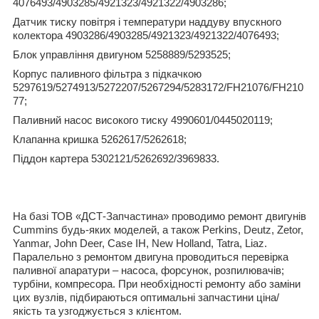
4076493/4903285/4921323/4921322/4903286;
Датчик тиску повітря і температури наддуву впускного
колектора 4903286/4903285/4921323/4921322/4076493;
Блок управління двигуном 5258889/5293525;
Корпус паливного фільтра з підкачкою
5297619/5274913/5272207/5267294/5283172/
FH
21076/
FH
210
77;
Паливний насос високого тиску 4990601/0445020119;
Клапанна кришка 5262617/5262618;
Піддон картера 5302121
/
5262692/3969833.
На базі ТОВ «ДСТ-Запчастина» проводимо ремонт двигунів
Cummins будь-яких моделей, а також Perkins, Deutz, Zetor,
Yanmar, John Deer, Case IH, New Holland, Tatra, Liaz.
Паралельно з ремонтом двигуна проводиться перевірка
паливної апаратури – насоса, форсунок, розпилювачів;
турбіни, компресора. При необхідності ремонту або заміни
цих вузлів, підбираються оптимальні запчастини ціна/
якість та узгоджується з клієнтом.