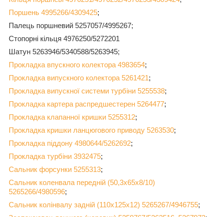
Поршень
4995266/4309425
;
Палець поршневий 5257057/4995267;
Стопорні кільця 4976250/5272201
Шатун 5263946/5340588/5263945;
Прокладка впускного колектора
4983654
;
Прокладка випускного колектора 5261421
;
Прокладка випускної системи турбіни 5255538
;
Прокладка картера распредшестерен 5264477
;
Прокладка клапанної кришки 5255312
;
Прокладка кришки ланцюгового приводу 5263530
;
Прокладка піддону 4980644/5262692
;
Прокладка турбіни 3932475
;
Сальник форсунки 5255313
;
Сальник коленвала передній (50,3х65х8/10)
5265266/4980596
;
Сальник колінвалу задній (110х125х12) 5265267/4946755
;