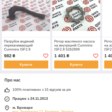
Патрубок водяний
Ротор масляного насоса
Рото
перекачивающий
на внутрішній Cummins
на з
Cummins ISF2.8
ISF2.8 5262899
ISF2
5265278/5254518
982
1 401
1 4
₴
₴
Купити
Купити
Про нас
100% позитивних з 15 відгуків за рік
Працює з 24.11.2013
м. Бровари
вул. Залізнична 12, Бровари, Україна