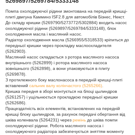
5269897/5269784/5333148
Помпа охолоджуючої рідини змонтована на передній кришці-
плиті двигуна Камминз ISF2.8 для автомобілів Бізнес, Некст.
До складу кришки (5269790/5273772/5302884) входить насос
охолоджуючої рідини (5269897/5269784/5333148), блок
охолодження масла і масляний насос.
Радіатор охолодження масла (5266955/5318533) кріпиться до
передньої кришки через прокладку маслоохладителя
(5262903).
Масляний насос складається з ротора масляного насоса
внутрішнього (5262899) і ротора масляного насоса
зовнішнього (5262898), а вони упаковуються в плиту
(5269878).
З протилежного боку маслонасоса в передній кришці-плиті
вставлений
сальник валу колінчастого (5265266)
.
Кришка передня в зборі монтується на блоці цылиндров
(5261257) і ущільнюється прокладкою передньої кришки
(5262686).
Працездатність всіх елементів, встановлених на передній
кришці блоку цылиндров, за рахунок передачі обертання від
шківа коленвала (5264231) через
ремінь
до шківа помпи
охолоджуючої рідини. Робота масляного насоса і
охолоджуючого радіатора забезпечується зняттям моменту