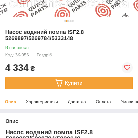
Насос водяний помпа ISF2.8
5269897/5269784/5333148
В наявності
Код: ЗК-056
Роздріб
4 334
₴
Купити
Опис
Характеристики
Доставка
Оплата
Умови п
Опис
Насос водяний помпа ISF2.8