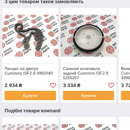
З цим товаром також замовляють
Ланцюг на двигун
Сальник коленвала
Вкла
Cummins ISF2.8 4982040
задний Cummins ISF2.8
Cumm
5265267
499
2 934
3 334
3 7
₴
₴
Купити
Купити
Подібні товари компанії