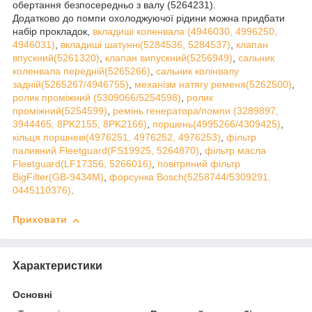
обертання безпосередньо з валу (5264231).
Додатково до помпи охолоджуючої рідини можна придбати
набір прокладок,
вкладиші коленвала (4946030, 4996250,
4946031)
,
вкладиші шатунні(5284536, 5284537)
,
клапан
впускний(5261320)
,
клапан випускний(5256949)
,
сальник
коленвала передній(5265266)
,
сальник колінвалу
задній(5265267/4946755)
,
механізм натягу ременя(5262500)
,
ролик проміжний (5309066/5254598)
,
ролик
проміжний(5254599)
,
ремінь генератора/помпи (3289897,
3944465, 8PK2155, 8PK2166)
,
поршень(4995266/4309425)
,
кільця поршневі(4976251, 4976252, 4976253)
,
фільтр
паливний Fleetguard(FS19925, 5264870)
,
фільтр масла
Fleetguard(LF17356, 5266016)
,
повітряний фільтр
BigFilter(GB-9434M)
,
форсунка Bosch(5258744/5309291,
0445110376)
.
Приховати
Характеристики
Основні