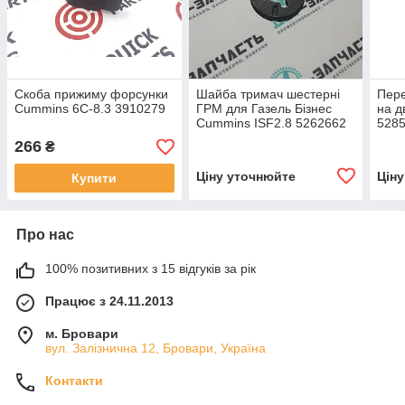
Скоба прижиму форсунки
Шайба тримач шестерні
Пере
Cummins 6C-8.3 3910279
ГРМ для Газель Бізнес
на д
Cummins ISF2.8 5262662
528
266
₴
Ціну уточнюйте
Цін
Купити
Про нас
100% позитивних з 15 відгуків за рік
Працює з 24.11.2013
м. Бровари
вул. Залізнична 12, Бровари, Україна
Контакти