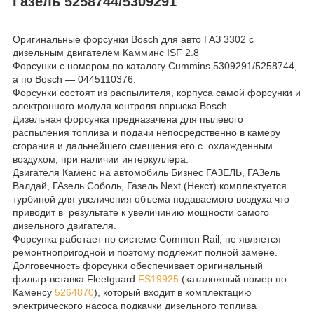
Газель 5258744/5309291
Оригинальные форсунки Bosch для авто ГАЗ 3302 с
дизельным двигателем Камминс ISF 2.8
Форсунки с номером по каталогу Cummins 5309291/5258744,
а по Bosch ― 0445110376.
Форсунки состоят из распылителя, корпуса самой форсунки и
электронного модуля контроля впрыска Bosch.
Дизельная форсунка предназачена для пылевого
распыления топлива и подачи непосредственно в камеру
сгорания и дальнейшего смешения его с охлажденным
воздухом, при наличии интеркуллера.
Двигателя Каменс на автомобиль Бизнес ГАЗЕЛЬ, ГАЗель
Валдай, ГАзель Соболь, Газель Next (Некст) комплектуется
турбиной для увеличения объема подаваемого воздуха что
приводит в результате к увеличинию мощности самого
дизельного двигателя.
Форсунка работает по системе Common Rail, не является
ремонтнопригодной и поэтому подлежит полной замене.
Долговечность форсунки обеспечивает оригинальный
фильтр-вставка Fleetguard
FS19925
(каталожный номер по
Каменсу
5264870
), который входит в комплектацию
электрического насоса подкачки дизельного топлива