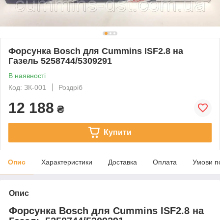
Форсунка Bosch для Cummins ISF2.8 на
Газель 5258744/5309291
В наявності
Код: ЗК-001
Роздріб
12 188
₴
Купити
Опис
Характеристики
Доставка
Оплата
Умови п
Опис
Форсунка Bosch для Cummins ISF2.8 на