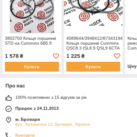
3802750 Кільця поршневі
4089644/3948412/87343194
Кіль
STD на Cummins 6B5.9
Кільця поршневі Cummins
ремо
QSC8.3 ISL8.9 QSL9 6CTA
Cum
КАМ
1 578
1 225
₴
₴
Цін
Купити
Купити
Про нас
100% позитивних з 15 відгуків за рік
Працює з 24.11.2013
м. Бровари
вул. Залізнична 12, Бровари, Україна
Контакти