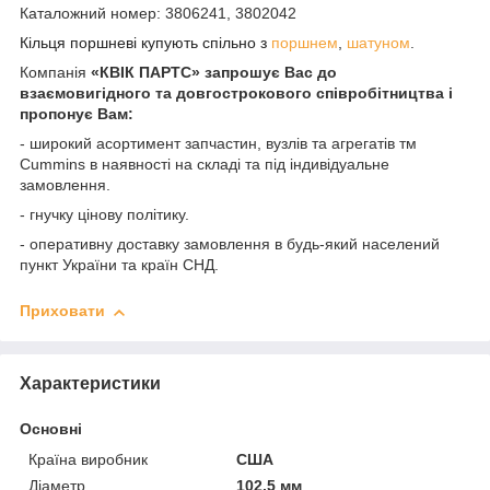
Каталожний номер: 3806241, 3802042
Кільця поршневі купують спільно з
поршнем
,
шатуном
.
Компанія
«КВІК ПАРТС» запрошує Вас до
взаємовигідного та довгострокового співробітництва і
пропонує Вам:
- широкий асортимент запчастин, вузлів та агрегатів тм
Cummins в наявності на складі та під індивідуальне
замовлення.
- гнучку цінову політику.
- оперативну доставку замовлення в будь-який населений
пункт України та країн СНД.
Приховати
Характеристики
Основні
Країна виробник
США
Діаметр
102.5 мм