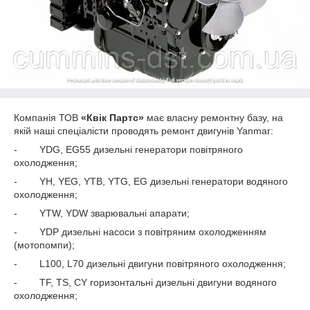
Компанія ТОВ
«Квік Партс»
має власну ремонтну базу, на
якій наші спеціалісти проводять ремонт двигунів Yanmar:
- YDG, EG55 дизельні генератори повітряного
охолодження;
- YH, YEG, YTB, YTG, EG дизельні генератори водяного
охолодження;
- YTW, YDW зварювальні апарати;
- YDP дизельні насоси з повітряним охолодженням
(мотопомпи);
- L100, L70 дизельні двигуни повітряного охолодження;
- TF, TS, CY горизонтальні дизельні двигуни водяного
охолодження;