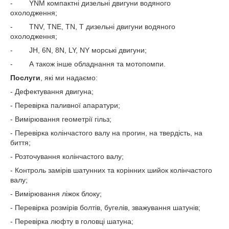
- YNM компактні дизельні двигуни водяного
охолодження;
- TNV, TNE, TN, T дизельні двигуни водяного
охолодження;
- JH, 6N, 8N, LY, NY морські двигуни;
- А також інше обладнання та мотопомпи.
Послуги
, які ми надаємо:
- Дефектування двигуна;
- Перевірка паливної апаратури;
- Вимірювання геометрії гільз;
- Перевірка колінчастого валу на прогин, на твердість, на
биття;
- Розточування колінчастого валу;
- Контроль замірів шатунних та корінних шийок колінчастого
валу;
- Вимірювання ліжок блоку;
- Перевірка розмірів болтів, бугелів, зважування шатунів;
- Перевірка люфту в головці шатуна;